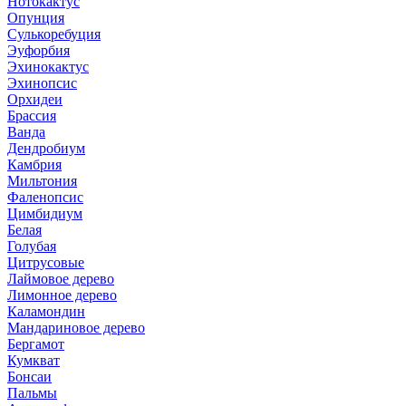
Нотокактус
Опунция
Сулькоребуция
Эуфорбия
Эхинокактус
Эхинопсис
Орхидеи
Брассия
Ванда
Дендробиум
Камбрия
Мильтония
Фаленопсис
Цимбидиум
Белая
Голубая
Цитрусовые
Лаймовое дерево
Лимонное дерево
Каламондин
Мандариновое дерево
Бергамот
Кумкват
Бонсаи
Пальмы