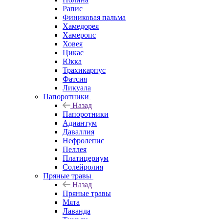
Рапис
Финиковая пальма
Хамедорея
Хамеропс
Ховея
Цикас
Юкка
Трахикарпус
Фатсия
Ликуала
Папоротники
Назад
Папоротники
Адиантум
Даваллия
Нефролепис
Пеллея
Платицериум
Солейролия
Пряные травы
Назад
Пряные травы
Мята
Лаванда