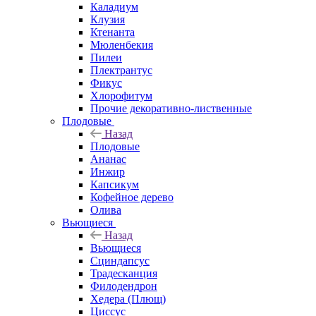
Каладиум
Клузия
Ктенанта
Мюленбекия
Пилеи
Плектрантус
Фикус
Хлорофитум
Прочие декоративно-лиственные
Плодовые
Назад
Плодовые
Ананас
Инжир
Капсикум
Кофейное дерево
Олива
Вьющиеся
Назад
Вьющиеся
Сциндапсус
Традесканция
Филодендрон
Хедера (Плющ)
Циссус