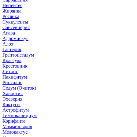
Непентес
Жирянка
Росянка
Суккуленты
Сансевиерия
Агава
Адромискус
Алоэ
Гастерия
Граптопеталум
Крассула
Крестовник
Литопс
Пахифитум
Рипсалис
Седум (Очиток)
Хавортия
Эхеверия
Кактусы
Астрофитум
Гимнокалициум
Корифанта
Маммиллярия
Мелокактус