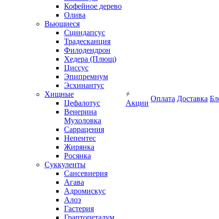
Кофейное дерево
Олива
Вьющиеся
Сциндапсус
Традесканция
Филодендрон
Хедера (Плющ)
Циссус
Эпипремнум
Эсхинантус
Хищные
Оплата
Доставка
Бл
Цефалотус
Акции
Венерина
Мухоловка
Саррацения
Непентес
Жирянка
Росянка
Суккуленты
Сансевиерия
Агава
Адромискус
Алоэ
Гастерия
Граптопеталум