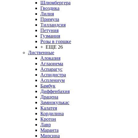
Шлюмбергера
Гвоздика
Лилия
Примула
Тилландсия
Петуния
Гузмания
Розы в горшке
+ ЕЩЕ 26
Лиственные
Алоказия
Аглаонема
Аспарагус
Аспидистра
Асплениум
Бамбук
Диффенбахия
Драцена
Замиокулькас
Калатея
Кордилина
Кротон
Лавр
Маранта
Мирсина