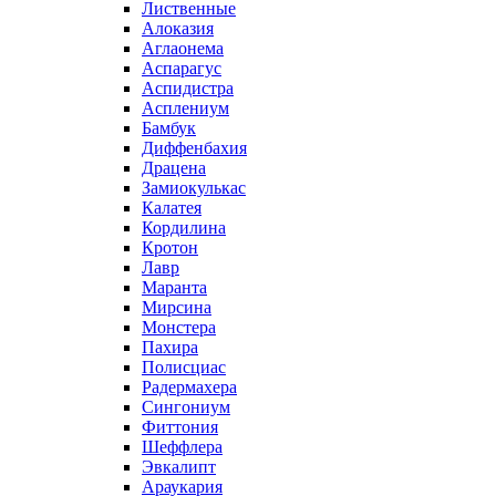
Лиственные
Алоказия
Аглаонема
Аспарагус
Аспидистра
Асплениум
Бамбук
Диффенбахия
Драцена
Замиокулькас
Калатея
Кордилина
Кротон
Лавр
Маранта
Мирсина
Монстера
Пахира
Полисциас
Радермахера
Сингониум
Фиттония
Шеффлера
Эвкалипт
Араукария