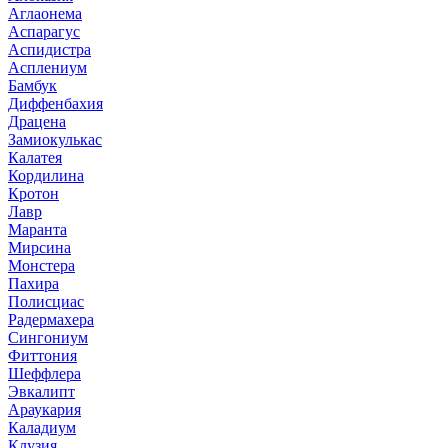
Аглаонема
Аспарагус
Аспидистра
Асплениум
Бамбук
Диффенбахия
Драцена
Замиокулькас
Калатея
Кордилина
Кротон
Лавр
Маранта
Мирсина
Монстера
Пахира
Полисциас
Радермахера
Сингониум
Фиттония
Шеффлера
Эвкалипт
Араукария
Каладиум
Клузия