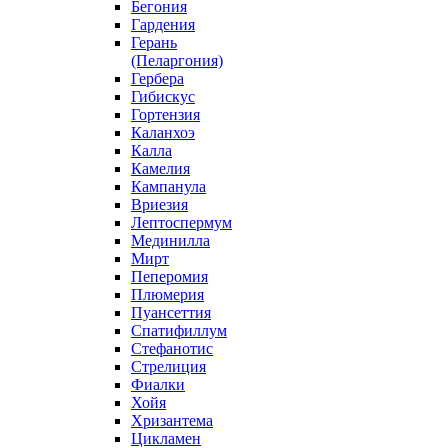
Бегония
Гардения
Герань
(Пеларгония)
Гербера
Гибискус
Гортензия
Каланхоэ
Калла
Камелия
Кампанула
Вриезия
Лептоспермум
Мединилла
Мирт
Пеперомия
Плюмерия
Пуансеттия
Спатифиллум
Стефанотис
Стрелиция
Фиалки
Хойя
Хризантема
Цикламен