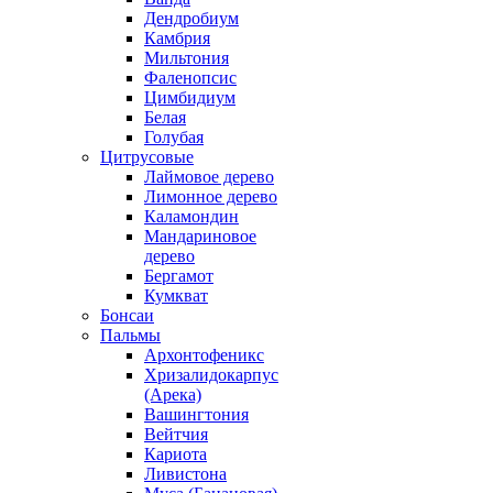
Дендробиум
Камбрия
Мильтония
Фаленопсис
Цимбидиум
Белая
Голубая
Цитрусовые
Лаймовое дерево
Лимонное дерево
Каламондин
Мандариновое
дерево
Бергамот
Кумкват
Бонсаи
Пальмы
Архонтофеникс
Хризалидокарпус
(Арека)
Вашингтония
Вейтчия
Кариота
Ливистона