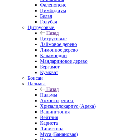
Фаленопсис
Цимбидиум
Белая
Голубая
Цитрусовые
Назад
Цитрусовые
Лаймовое дерево
Лимонное дерево
Каламондин
Мандариновое дерево
Бергамот
Кумкват
Бонсаи
Пальмы
Назад
Пальмы
Архонтофеникс
Хризалидокарпус (Арека)
Вашингтония
Вейтчия
Кариота
Ливистона
Муса (Банановая)
Нолина