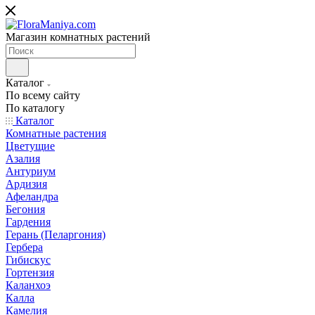
Магазин комнатных растений
Каталог
По всему сайту
По каталогу
Каталог
Комнатные растения
Цветущие
Азалия
Антуриум
Ардизия
Афеландра
Бегония
Гардения
Герань (Пеларгония)
Гербера
Гибискус
Гортензия
Каланхоэ
Калла
Камелия