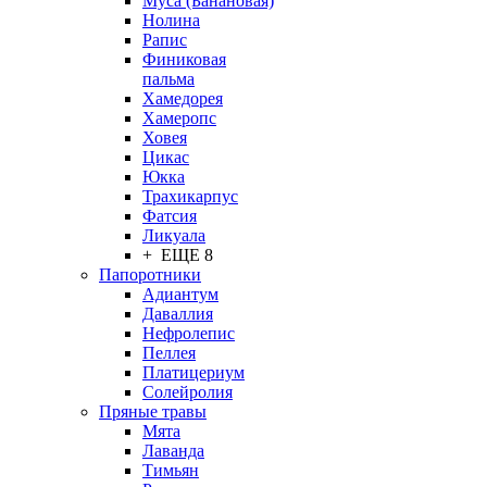
Муса (Банановая)
Нолина
Рапис
Финиковая
пальма
Хамедорея
Хамеропс
Ховея
Цикас
Юкка
Трахикарпус
Фатсия
Ликуала
+ ЕЩЕ 8
Папоротники
Адиантум
Даваллия
Нефролепис
Пеллея
Платицериум
Солейролия
Пряные травы
Мята
Лаванда
Тимьян