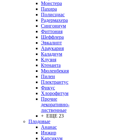
Монстера
Пахира
Полисциас
Радермахера
Сингониум
Фиттония
Шеффлера
Эвкалипт
Араукария
Каладиум
Клузия
Ктенанта
Мюленбекия
Пилеи
Плектрантус
Фикус
Хлорофитум
Прочие
декоративно-
лиственные
+ ЕЩЕ 23
Плодовые
Ананас
Инжир
Капсикум