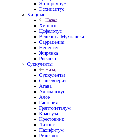
Эпипремнум
Эсхинантус
Хищные
Назад
Хищные
Цефалотус
Венерина Мухоловка
Саррацения
Непентес
Жирянка
Росянка
Суккуленты
Назад
Суккуленты
Сансевиерия
Агава
Адромискус
Алоэ
Гастерия
Граптопеталум
Крассула
Крестовник
Литопс
Пахифитум
Рипсалис