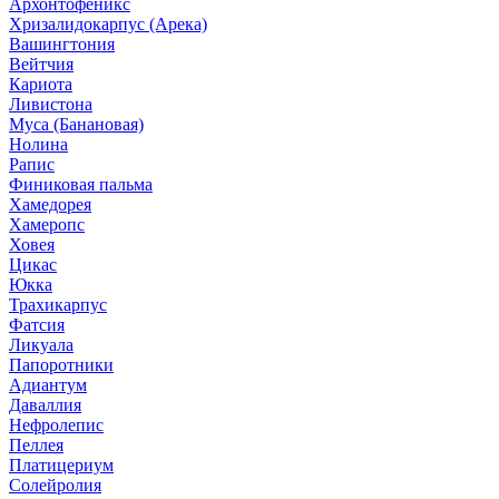
Архонтофеникс
Хризалидокарпус (Арека)
Вашингтония
Вейтчия
Кариота
Ливистона
Муса (Банановая)
Нолина
Рапис
Финиковая пальма
Хамедорея
Хамеропс
Ховея
Цикас
Юкка
Трахикарпус
Фатсия
Ликуала
Папоротники
Адиантум
Даваллия
Нефролепис
Пеллея
Платицериум
Солейролия