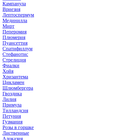
Кампанула
Вриезия
Лептоспермум
Мединилла
Мирт
Пеперомия
Плюмерия
Пуансеттия
Спатифиллум
Стефанотис
Стрелиция
Фиалки
Хойя
Хризантема
Цикламен
Шлюмбергера
Гвоздика
Лилия
Примула
Тилландсия
Петуния
Гузмания
Розы в горшке
Лиственные
Алоказия