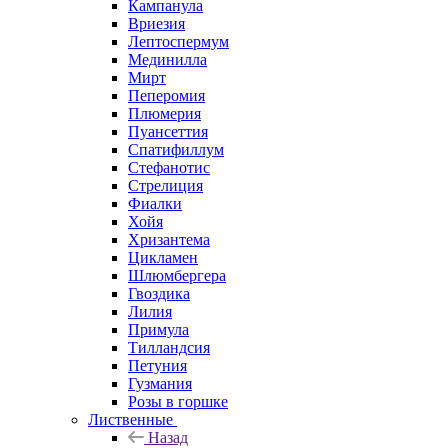
Кампанула
Вриезия
Лептоспермум
Мединилла
Мирт
Пеперомия
Плюмерия
Пуансеттия
Спатифиллум
Стефанотис
Стрелиция
Фиалки
Хойя
Хризантема
Цикламен
Шлюмбергера
Гвоздика
Лилия
Примула
Тилландсия
Петуния
Гузмания
Розы в горшке
Лиственные
Назад