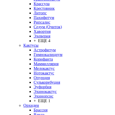
Крассула
Крестовник
Литопс
Пахифитум
Рипсалис
Седум (Очиток)
Хавортия
Эхеверия
+ ЕЩЕ 4
Кактусы
Астрофитум
Гимнокалициум
Корифанта
Маммиллярия
Мелокактус
Нотокактус
Опунция
Сулькоребуция
Эуфорбия
Эхинокактус
Эхинопсис
+ ЕЩЕ 1
Орхидеи
Брассия
Ванда