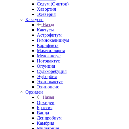
Седум (Очиток)
Хавортия
Эхеверия
Кактусы
Назад
Кактусы
Астрофитум
Гимнокалициум
Корифанта
Маммиллярия
Мелокактус
Нотокактус
Опунция
Сулькоребуция
Эуфорбия
Эхинокактус
Эхинопсис
Орхидеи
Назад
Орхидеи
Брассия
Ванда
Дендробиум
Камбрия
Мильтония