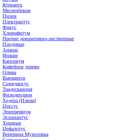
Ктенанта
Мюленбекия
Пилеи
Плектрантус
Фикус
Хлорофитум
Прочие декоративно-лиственные
Плодовые
Ананас
Инжир
Капсикум
Кофейное дерево
Олива
Вьющиеся
Сциндапсус
Традесканция
Филодендрон
Хедера (Плющ)
Циссус
Эпипремнум
Эсхинантус
Хищные
Цефалотус
Венерина Мухоловка
Саррацения