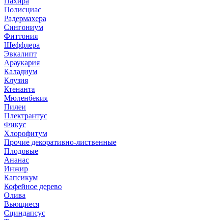
Пахира
Полисциас
Радермахера
Сингониум
Фиттония
Шеффлера
Эвкалипт
Араукария
Каладиум
Клузия
Ктенанта
Мюленбекия
Пилеи
Плектрантус
Фикус
Хлорофитум
Прочие декоративно-лиственные
Плодовые
Ананас
Инжир
Капсикум
Кофейное дерево
Олива
Вьющиеся
Сциндапсус