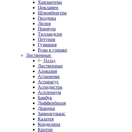
Хризантема
Цикламен
Шлюмбергера
Гвоздика
Лилия
Примула
Тилландсия
Петуния
Гузмания
Розы в горшке
Лиственные
Назад
Лиственные
Алоказия
Аглаонема
Аспарагус
Аспидистра
Асплениум
Бамбук
Диффенбахия
Драцена
Замиокулькас
Калатея
Кордилина
Кротон