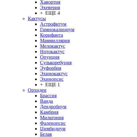
Хавортия
Эхеверия
+ ЕЩЕ 4
Кактусы
Астрофитум
Гимнокалициум
Корифанта
Маммиллярия
Мелокактус
Нотокактус
Опунция
Сулькоребуция
Эуфорбия
Эхинокактус
Эхинопсис
+ ЕЩЕ 1
Орхидеи
Брассия
Ванда
Дендробиум
Камбрия
Мильтония
Фаленопсис
Цимбидиум
Белая