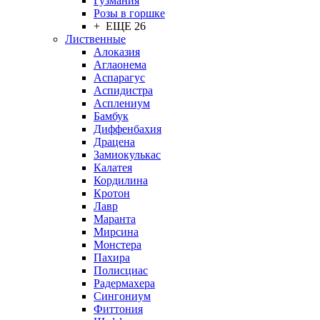
Гузмания
Розы в горшке
+ ЕЩЕ 26
Лиственные
Алоказия
Аглаонема
Аспарагус
Аспидистра
Асплениум
Бамбук
Диффенбахия
Драцена
Замиокулькас
Калатея
Кордилина
Кротон
Лавр
Маранта
Мирсина
Монстера
Пахира
Полисциас
Радермахера
Сингониум
Фиттония