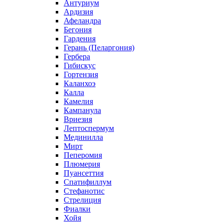
Антуриум
Ардизия
Афеландра
Бегония
Гардения
Герань (Пеларгония)
Гербера
Гибискус
Гортензия
Каланхоэ
Калла
Камелия
Кампанула
Вриезия
Лептоспермум
Мединилла
Мирт
Пеперомия
Плюмерия
Пуансеттия
Спатифиллум
Стефанотис
Стрелиция
Фиалки
Хойя