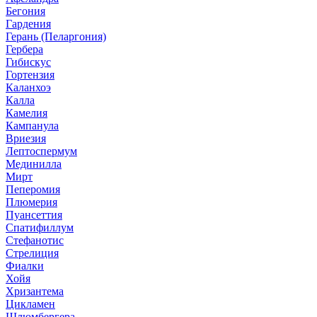
Бегония
Гардения
Герань (Пеларгония)
Гербера
Гибискус
Гортензия
Каланхоэ
Калла
Камелия
Кампанула
Вриезия
Лептоспермум
Мединилла
Мирт
Пеперомия
Плюмерия
Пуансеттия
Спатифиллум
Стефанотис
Стрелиция
Фиалки
Хойя
Хризантема
Цикламен
Шлюмбергера