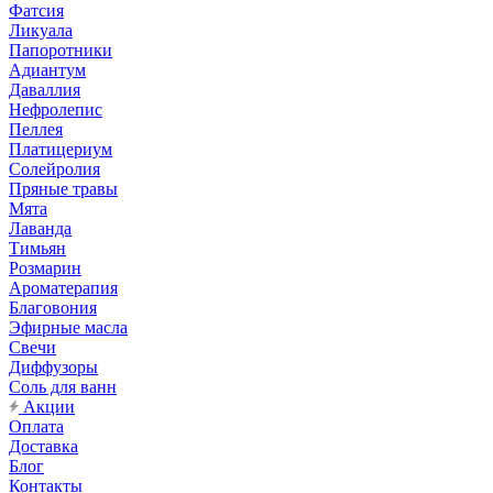
Фатсия
Ликуала
Папоротники
Адиантум
Даваллия
Нефролепис
Пеллея
Платицериум
Солейролия
Пряные травы
Мята
Лаванда
Тимьян
Розмарин
Ароматерапия
Благовония
Эфирные масла
Свечи
Диффузоры
Соль для ванн
Акции
Оплата
Доставка
Блог
Контакты