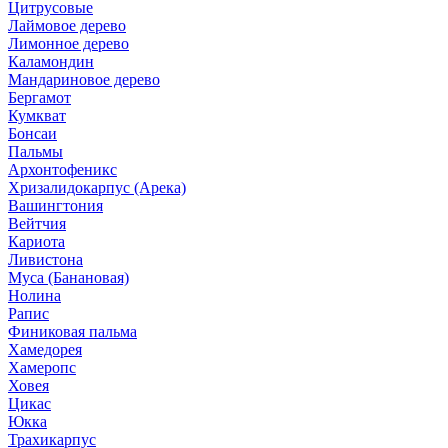
Цитрусовые
Лаймовое дерево
Лимонное дерево
Каламондин
Мандариновое дерево
Бергамот
Кумкват
Бонсаи
Пальмы
Архонтофеникс
Хризалидокарпус (Арека)
Вашингтония
Вейтчия
Кариота
Ливистона
Муса (Банановая)
Нолина
Рапис
Финиковая пальма
Хамедорея
Хамеропс
Ховея
Цикас
Юкка
Трахикарпус