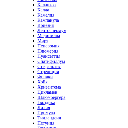
Каланхоэ
Калла
Камелия
Кампанула
Вриезия
Лептоспермум
Мединилла
Мирт
Пеперомия
Плюмерия
Пуансеттия
Спатифиллум
Стефанотис
Стрелиция
Фиалки
Хойя
Хризантема
Цикламен
Шлюмбергера
Гвоздика
Лилия
Примула
Тилландсия
Петуния