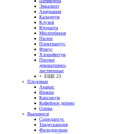
Шеффлера
Эвкалипт
Араукария
Каладиум
Клузия
Ктенанта
Мюленбекия
Пилеи
Плектрантус
Фикус
Хлорофитум
Прочие
декоративно-
лиственные
+ ЕЩЕ 23
Плодовые
Ананас
Инжир
Капсикум
Кофейное дерево
Олива
Вьющиеся
Сциндапсус
Традесканция
Филодендрон