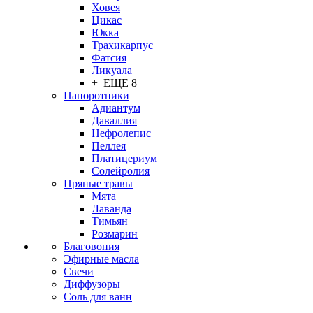
Ховея
Цикас
Юкка
Трахикарпус
Фатсия
Ликуала
+ ЕЩЕ 8
Папоротники
Адиантум
Даваллия
Нефролепис
Пеллея
Платицериум
Солейролия
Пряные травы
Мята
Лаванда
Тимьян
Розмарин
Благовония
Эфирные масла
Свечи
Диффузоры
Соль для ванн