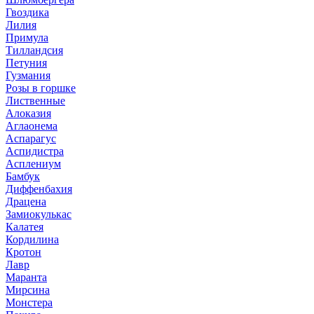
Гвоздика
Лилия
Примула
Тилландсия
Петуния
Гузмания
Розы в горшке
Лиственные
Алоказия
Аглаонема
Аспарагус
Аспидистра
Асплениум
Бамбук
Диффенбахия
Драцена
Замиокулькас
Калатея
Кордилина
Кротон
Лавр
Маранта
Мирсина
Монстера