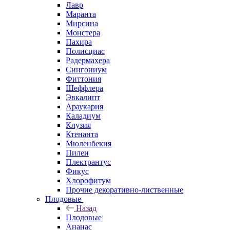
Лавр
Маранта
Мирсина
Монстера
Пахира
Полисциас
Радермахера
Сингониум
Фиттония
Шеффлера
Эвкалипт
Араукария
Каладиум
Клузия
Ктенанта
Мюленбекия
Пилеи
Плектрантус
Фикус
Хлорофитум
Прочие декоративно-лиственные
Плодовые
Назад
Плодовые
Ананас