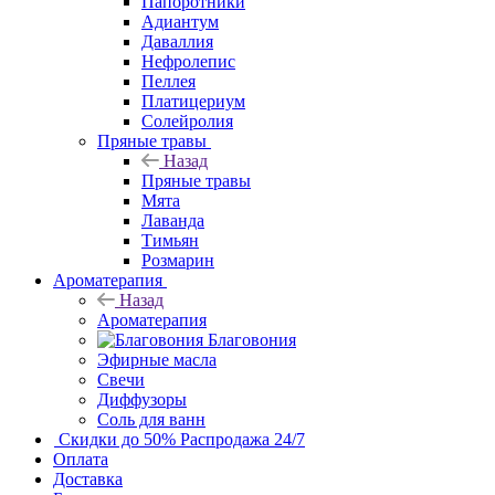
Папоротники
Адиантум
Даваллия
Нефролепис
Пеллея
Платицериум
Солейролия
Пряные травы
Назад
Пряные травы
Мята
Лаванда
Тимьян
Розмарин
Ароматерапия
Назад
Ароматерапия
Благовония
Эфирные масла
Свечи
Диффузоры
Соль для ванн
Скидки до 50%
Распродажа 24/7
Оплата
Доставка