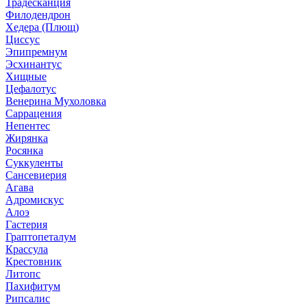
Традесканция
Филодендрон
Хедера (Плющ)
Циссус
Эпипремнум
Эсхинантус
Хищные
Цефалотус
Венерина Мухоловка
Саррацения
Непентес
Жирянка
Росянка
Суккуленты
Сансевиерия
Агава
Адромискус
Алоэ
Гастерия
Граптопеталум
Крассула
Крестовник
Литопс
Пахифитум
Рипсалис