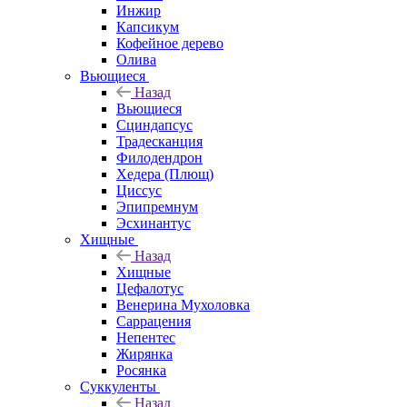
Инжир
Капсикум
Кофейное дерево
Олива
Вьющиеся
Назад
Вьющиеся
Сциндапсус
Традесканция
Филодендрон
Хедера (Плющ)
Циссус
Эпипремнум
Эсхинантус
Хищные
Назад
Хищные
Цефалотус
Венерина Мухоловка
Саррацения
Непентес
Жирянка
Росянка
Суккуленты
Назад