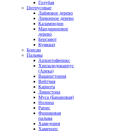
Голубая
Цитрусовые
Лаймовое дерево
Лимонное дерево
Каламондин
Мандариновое
дерево
Бергамот
Кумкват
Бонсаи
Пальмы
Архонтофеникс
Хризалидокарпус
(Арека)
Вашингтония
Вейтчия
Кариота
Ливистона
Муса (Банановая)
Нолина
Рапис
Финиковая
пальма
Хамедорея
Хамеропс