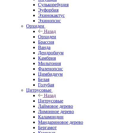
Сулькоребуция
Эуфорбия
Эхинокактус
Эхинопсис
Орхидеи
Назад
Орхидеи
Брассия
Ванда
Дендробиум
Камбрия
Мильтония
Фаленопсис
Цимбидиум
Белая
Голубая
Цитрусовые
Назад
Цитрусовые
Лаймовое дерево
Лимонное дерево
Каламондин
Мандариновое дерево
Бергамот
Кумкват