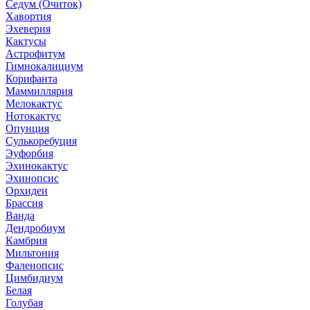
Седум (Очиток)
Хавортия
Эхеверия
Кактусы
Астрофитум
Гимнокалициум
Корифанта
Маммиллярия
Мелокактус
Нотокактус
Опунция
Сулькоребуция
Эуфорбия
Эхинокактус
Эхинопсис
Орхидеи
Брассия
Ванда
Дендробиум
Камбрия
Мильтония
Фаленопсис
Цимбидиум
Белая
Голубая