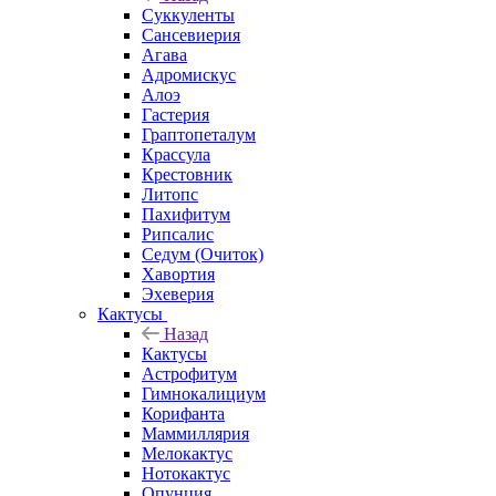
Суккуленты
Сансевиерия
Агава
Адромискус
Алоэ
Гастерия
Граптопеталум
Крассула
Крестовник
Литопс
Пахифитум
Рипсалис
Седум (Очиток)
Хавортия
Эхеверия
Кактусы
Назад
Кактусы
Астрофитум
Гимнокалициум
Корифанта
Маммиллярия
Мелокактус
Нотокактус
Опунция