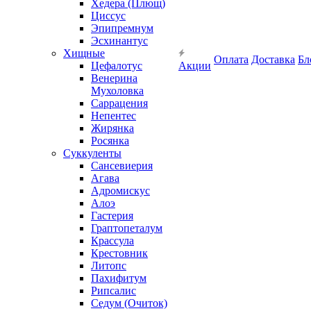
Хедера (Плющ)
Циссус
Эпипремнум
Эсхинантус
Хищные
Оплата
Доставка
Бл
Цефалотус
Акции
Венерина
Мухоловка
Саррацения
Непентес
Жирянка
Росянка
Суккуленты
Сансевиерия
Агава
Адромискус
Алоэ
Гастерия
Граптопеталум
Крассула
Крестовник
Литопс
Пахифитум
Рипсалис
Седум (Очиток)