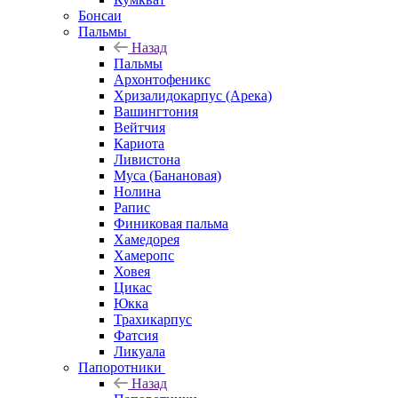
Бонсаи
Пальмы
Назад
Пальмы
Архонтофеникс
Хризалидокарпус (Арека)
Вашингтония
Вейтчия
Кариота
Ливистона
Муса (Банановая)
Нолина
Рапис
Финиковая пальма
Хамедорея
Хамеропс
Ховея
Цикас
Юкка
Трахикарпус
Фатсия
Ликуала
Папоротники
Назад