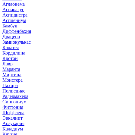
Аглаонема
Аспарагус
Аспидистра
Асплениум
Бамбук
Диффенбахия
Драцена
Замиокулькас
Калатея
Кордилина
Кротон
Лавр
Маранта
Мирсина
Монстера
Пахира
Полисциас
Радермахера
Сингониум
Фиттония
Шеффлера
Эвкалипт
Араукария
Каладиум
Клузия