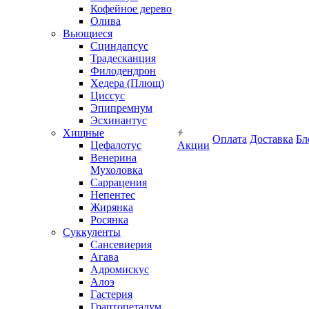
Кофейное дерево
Олива
Вьющиеся
Сциндапсус
Традесканция
Филодендрон
Хедера (Плющ)
Циссус
Эпипремнум
Эсхинантус
Хищные
Оплата
Доставка
Бл
Цефалотус
Акции
Венерина
Мухоловка
Саррацения
Непентес
Жирянка
Росянка
Суккуленты
Сансевиерия
Агава
Адромискус
Алоэ
Гастерия
Граптопеталум