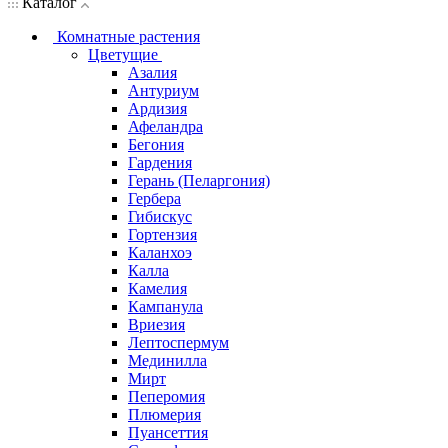
Каталог
Комнатные растения
Цветущие
Азалия
Антуриум
Ардизия
Афеландра
Бегония
Гардения
Герань (Пеларгония)
Гербера
Гибискус
Гортензия
Каланхоэ
Калла
Камелия
Кампанула
Вриезия
Лептоспермум
Мединилла
Мирт
Пеперомия
Плюмерия
Пуансеттия