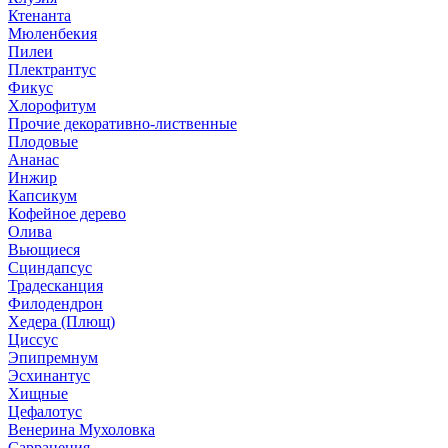
Ктенанта
Мюленбекия
Пилеи
Плектрантус
Фикус
Хлорофитум
Прочие декоративно-лиственные
Плодовые
Ананас
Инжир
Капсикум
Кофейное дерево
Олива
Вьющиеся
Сциндапсус
Традесканция
Филодендрон
Хедера (Плющ)
Циссус
Эпипремнум
Эсхинантус
Хищные
Цефалотус
Венерина Мухоловка
Саррацения