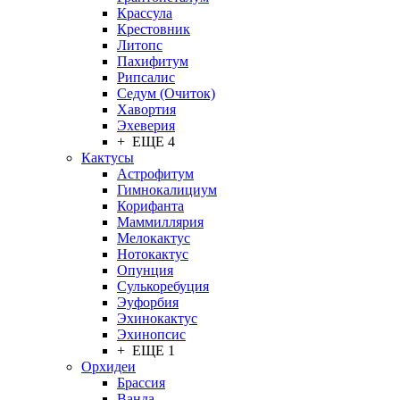
Крассула
Крестовник
Литопс
Пахифитум
Рипсалис
Седум (Очиток)
Хавортия
Эхеверия
+ ЕЩЕ 4
Кактусы
Астрофитум
Гимнокалициум
Корифанта
Маммиллярия
Мелокактус
Нотокактус
Опунция
Сулькоребуция
Эуфорбия
Эхинокактус
Эхинопсис
+ ЕЩЕ 1
Орхидеи
Брассия
Ванда