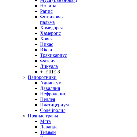
Муса (Банановая)
Нолина
Рапис
Финиковая
пальма
Хамедорея
Хамеропс
Ховея
Цикас
Юкка
Трахикарпус
Фатсия
Ликуала
+ ЕЩЕ 8
Папоротники
Адиантум
Даваллия
Нефролепис
Пеллея
Платицериум
Солейролия
Пряные травы
Мята
Лаванда
Тимьян