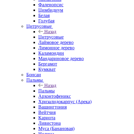
Фаленопсис
Цимбидиум
Белая
Голубая
Цитрусовые
Назад
Цитрусовые
Лаймовое дерево
Лимонное дерево
Каламондин
Мандариновое дерево
Бергамот
Кумкват
Бонсаи
Пальмы
Назад
Пальмы
Архонтофеникс
Хризалидокарпус (Арека)
Вашингтония
Вейтчия
Кариота
Ливистона
Муса (Банановая)
Нолина