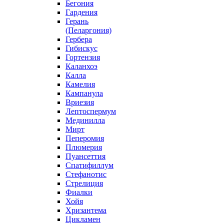
Бегония
Гардения
Герань
(Пеларгония)
Гербера
Гибискус
Гортензия
Каланхоэ
Калла
Камелия
Кампанула
Вриезия
Лептоспермум
Мединилла
Мирт
Пеперомия
Плюмерия
Пуансеттия
Спатифиллум
Стефанотис
Стрелиция
Фиалки
Хойя
Хризантема
Цикламен