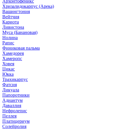
Архонтофеникс
Хризалидокарпус (Арека)
Вашингтония
Вейтчия
Кариота
Ливистона
Муса (Банановая)
Нолина
Рапис
Финиковая пальма
Хамедорея
Хамеропс
Ховея
Цикас
Юкка
Трахикарпус
Фатсия
Ликуала
Папоротники
Адиантум
Даваллия
Нефролепис
Пеллея
Платицериум
Солейролия