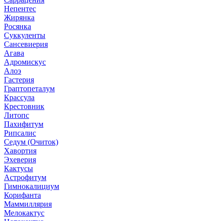
Непентес
Жирянка
Росянка
Суккуленты
Сансевиерия
Агава
Адромискус
Алоэ
Гастерия
Граптопеталум
Крассула
Крестовник
Литопс
Пахифитум
Рипсалис
Седум (Очиток)
Хавортия
Эхеверия
Кактусы
Астрофитум
Гимнокалициум
Корифанта
Маммиллярия
Мелокактус