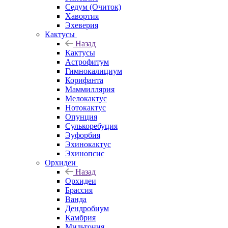
Седум (Очиток)
Хавортия
Эхеверия
Кактусы
Назад
Кактусы
Астрофитум
Гимнокалициум
Корифанта
Маммиллярия
Мелокактус
Нотокактус
Опунция
Сулькоребуция
Эуфорбия
Эхинокактус
Эхинопсис
Орхидеи
Назад
Орхидеи
Брассия
Ванда
Дендробиум
Камбрия
Мильтония