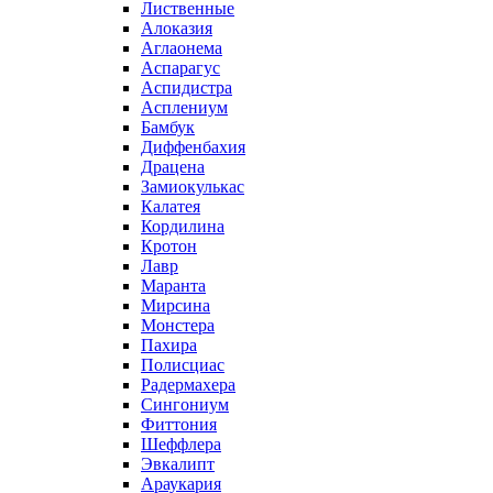
Лиственные
Алоказия
Аглаонема
Аспарагус
Аспидистра
Асплениум
Бамбук
Диффенбахия
Драцена
Замиокулькас
Калатея
Кордилина
Кротон
Лавр
Маранта
Мирсина
Монстера
Пахира
Полисциас
Радермахера
Сингониум
Фиттония
Шеффлера
Эвкалипт
Араукария