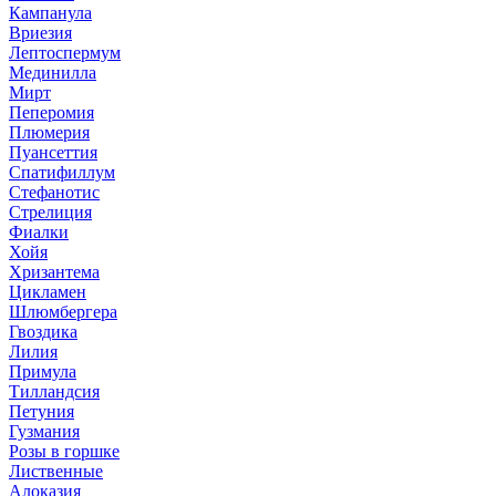
Кампанула
Вриезия
Лептоспермум
Мединилла
Мирт
Пеперомия
Плюмерия
Пуансеттия
Спатифиллум
Стефанотис
Стрелиция
Фиалки
Хойя
Хризантема
Цикламен
Шлюмбергера
Гвоздика
Лилия
Примула
Тилландсия
Петуния
Гузмания
Розы в горшке
Лиственные
Алоказия