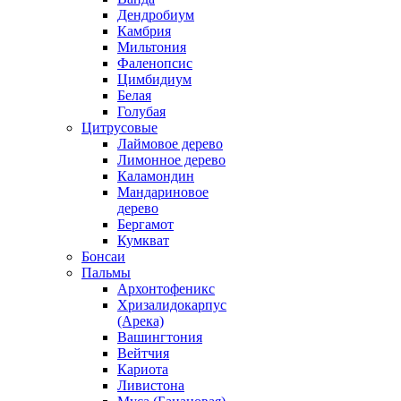
Дендробиум
Камбрия
Мильтония
Фаленопсис
Цимбидиум
Белая
Голубая
Цитрусовые
Лаймовое дерево
Лимонное дерево
Каламондин
Мандариновое
дерево
Бергамот
Кумкват
Бонсаи
Пальмы
Архонтофеникс
Хризалидокарпус
(Арека)
Вашингтония
Вейтчия
Кариота
Ливистона