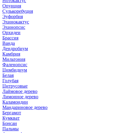
Нотокактус
Опунция
Сулькоребуция
Эуфорбия
Эхинокактус
Эхинопсис
Орхидеи
Брассия
Ванда
Дендробиум
Камбрия
Мильтония
Фаленопсис
Цимбидиум
Белая
Голубая
Цитрусовые
Лаймовое дерево
Лимонное дерево
Каламондин
Мандариновое дерево
Бергамот
Кумкват
Бонсаи
Пальмы