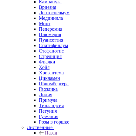
Кампанула
Вриезия
Лептоспермум
Мединилла
Мирт
Пеперомия
Плюмерия
Пуансеттия
Спатифиллум
Стефанотис
Стрелиция
Фиалки
Хойя
Хризантема
Цикламен
Шлюмбергера
Гвоздика
Лилия
Примула
Тилландсия
Петуния
Гузмания
Розы в горшке
Лиственные
Назад