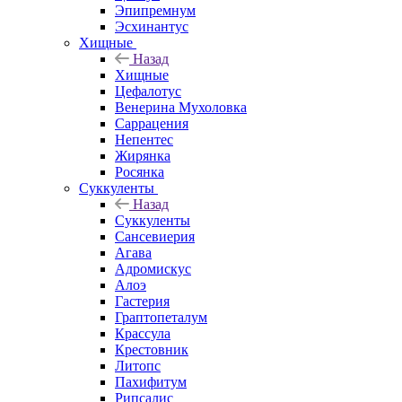
Эпипремнум
Эсхинантус
Хищные
Назад
Хищные
Цефалотус
Венерина Мухоловка
Саррацения
Непентес
Жирянка
Росянка
Суккуленты
Назад
Суккуленты
Сансевиерия
Агава
Адромискус
Алоэ
Гастерия
Граптопеталум
Крассула
Крестовник
Литопс
Пахифитум
Рипсалис