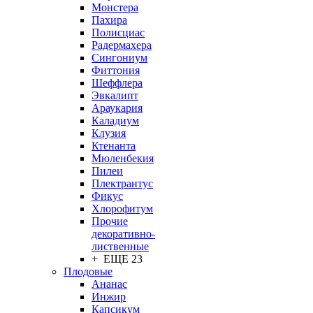
Монстера
Пахира
Полисциас
Радермахера
Сингониум
Фиттония
Шеффлера
Эвкалипт
Араукария
Каладиум
Клузия
Ктенанта
Мюленбекия
Пилеи
Плектрантус
Фикус
Хлорофитум
Прочие
декоративно-
лиственные
+ ЕЩЕ 23
Плодовые
Ананас
Инжир
Капсикум