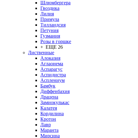
Шлюмбергера
Гвоздика
Лилия
Примула
Тилландсия
Петуния
Гузмания
Розы в горшке
+ ЕЩЕ 26
Лиственные
Алоказия
Аглаонема
Аспарагус
Аспидистра
Асплениум
Бамбук
Диффенбахия
Драцена
Замиокулькас
Калатея
Кордилина
Кротон
Лавр
Маранта
Мирсина