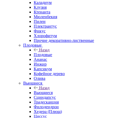
Каладиум
Клузия
Ктенанта
Мюленбекия
Пилеи
Плектрантус
Фикус
Хлорофитум
Прочие декоративно-лиственные
Плодовые
Назад
Плодовые
Ананас
Инжир
Капсикум
Кофейное дерево
Олива
Вьющиеся
Назад
Вьющиеся
Сциндапсус
Традесканция
Филодендрон
Хедера (Плющ)
Циссус