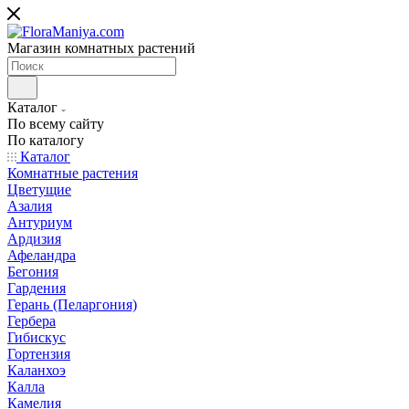
Магазин комнатных растений
Каталог
По всему сайту
По каталогу
Каталог
Комнатные растения
Цветущие
Азалия
Антуриум
Ардизия
Афеландра
Бегония
Гардения
Герань (Пеларгония)
Гербера
Гибискус
Гортензия
Каланхоэ
Калла
Камелия