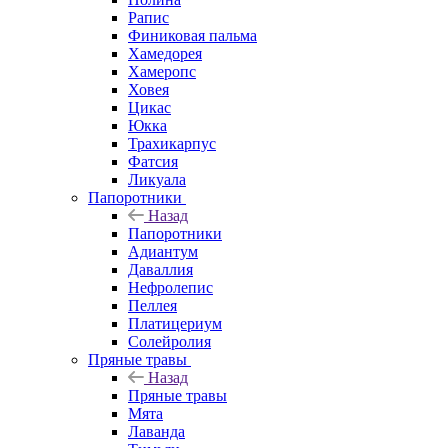
Рапис
Финиковая пальма
Хамедорея
Хамеропс
Ховея
Цикас
Юкка
Трахикарпус
Фатсия
Ликуала
Папоротники
Назад
Папоротники
Адиантум
Даваллия
Нефролепис
Пеллея
Платицериум
Солейролия
Пряные травы
Назад
Пряные травы
Мята
Лаванда