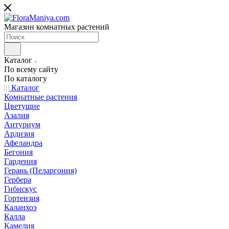
Магазин комнатных растений
Каталог
По всему сайту
По каталогу
Каталог
Комнатные растения
Цветущие
Азалия
Антуриум
Ардизия
Афеландра
Бегония
Гардения
Герань (Пеларгония)
Гербера
Гибискус
Гортензия
Каланхоэ
Калла
Камелия