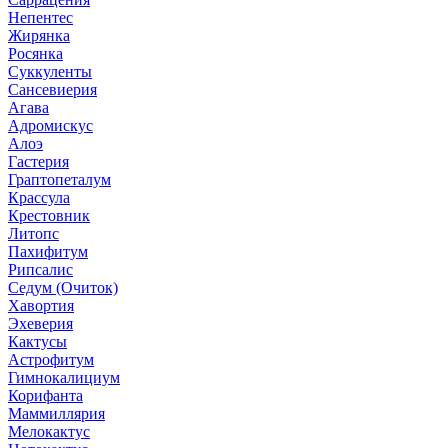
Непентес
Жирянка
Росянка
Суккуленты
Сансевиерия
Агава
Адромискус
Алоэ
Гастерия
Граптопеталум
Крассула
Крестовник
Литопс
Пахифитум
Рипсалис
Седум (Очиток)
Хавортия
Эхеверия
Кактусы
Астрофитум
Гимнокалициум
Корифанта
Маммиллярия
Мелокактус