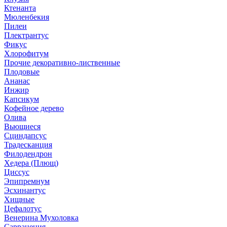
Ктенанта
Мюленбекия
Пилеи
Плектрантус
Фикус
Хлорофитум
Прочие декоративно-лиственные
Плодовые
Ананас
Инжир
Капсикум
Кофейное дерево
Олива
Вьющиеся
Сциндапсус
Традесканция
Филодендрон
Хедера (Плющ)
Циссус
Эпипремнум
Эсхинантус
Хищные
Цефалотус
Венерина Мухоловка
Саррацения