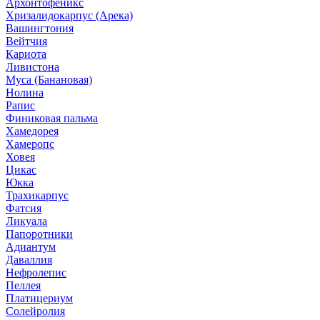
Архонтофеникс
Хризалидокарпус (Арека)
Вашингтония
Вейтчия
Кариота
Ливистона
Муса (Банановая)
Нолина
Рапис
Финиковая пальма
Хамедорея
Хамеропс
Ховея
Цикас
Юкка
Трахикарпус
Фатсия
Ликуала
Папоротники
Адиантум
Даваллия
Нефролепис
Пеллея
Платицериум
Солейролия