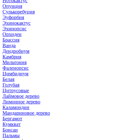
Нотокактус
Опунция
Сулькоребуция
Эуфорбия
Эхинокактус
Эхинопсис
Орхидеи
Брассия
Ванда
Дендробиум
Камбрия
Мильтония
Фаленопсис
Цимбидиум
Белая
Голубая
Цитрусовые
Лаймовое дерево
Лимонное дерево
Каламондин
Мандариновое дерево
Бергамот
Кумкват
Бонсаи
Пальмы