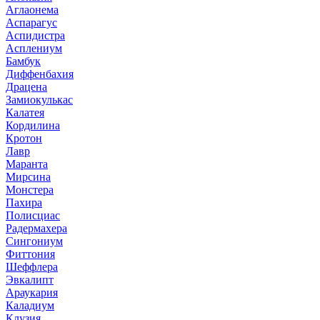
Аглаонема
Аспарагус
Аспидистра
Асплениум
Бамбук
Диффенбахия
Драцена
Замиокулькас
Калатея
Кордилина
Кротон
Лавр
Маранта
Мирсина
Монстера
Пахира
Полисциас
Радермахера
Сингониум
Фиттония
Шеффлера
Эвкалипт
Араукария
Каладиум
Клузия