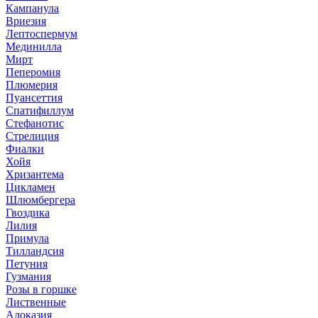
Кампанула
Вриезия
Лептоспермум
Мединилла
Мирт
Пеперомия
Плюмерия
Пуансеттия
Спатифиллум
Стефанотис
Стрелиция
Фиалки
Хойя
Хризантема
Цикламен
Шлюмбергера
Гвоздика
Лилия
Примула
Тилландсия
Петуния
Гузмания
Розы в горшке
Лиственные
Алоказия