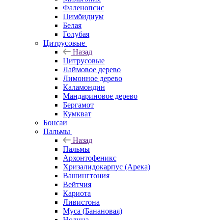
Фаленопсис
Цимбидиум
Белая
Голубая
Цитрусовые
Назад
Цитрусовые
Лаймовое дерево
Лимонное дерево
Каламондин
Мандариновое дерево
Бергамот
Кумкват
Бонсаи
Пальмы
Назад
Пальмы
Архонтофеникс
Хризалидокарпус (Арека)
Вашингтония
Вейтчия
Кариота
Ливистона
Муса (Банановая)
Нолина