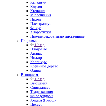
Каладиум
Клузия
Ктенанта
Мюленбекия
Пилеи
Плектрантус
Фикус
Хлорофитум
Прочие декоративно-лиственные
Плодовые
Назад
Плодовые
Ананас
Инжир
Капсикум
Кофейное дерево
Олива
Вьющиеся
Назад
Вьющиеся
Сциндапсус
Традесканция
Филодендрон
Хедера (Плющ)
Циссус