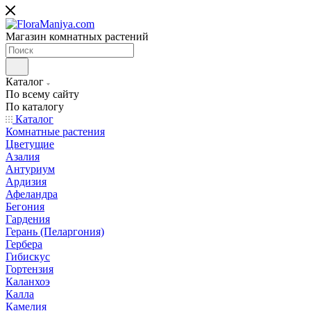
Магазин комнатных растений
Каталог
По всему сайту
По каталогу
Каталог
Комнатные растения
Цветущие
Азалия
Антуриум
Ардизия
Афеландра
Бегония
Гардения
Герань (Пеларгония)
Гербера
Гибискус
Гортензия
Каланхоэ
Калла
Камелия