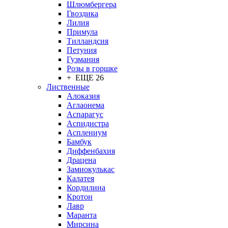
Шлюмбергера
Гвоздика
Лилия
Примула
Тилландсия
Петуния
Гузмания
Розы в горшке
+ ЕЩЕ 26
Лиственные
Алоказия
Аглаонема
Аспарагус
Аспидистра
Асплениум
Бамбук
Диффенбахия
Драцена
Замиокулькас
Калатея
Кордилина
Кротон
Лавр
Маранта
Мирсина