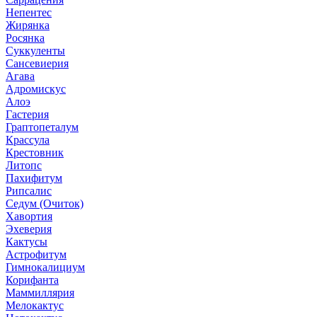
Непентес
Жирянка
Росянка
Суккуленты
Сансевиерия
Агава
Адромискус
Алоэ
Гастерия
Граптопеталум
Крассула
Крестовник
Литопс
Пахифитум
Рипсалис
Седум (Очиток)
Хавортия
Эхеверия
Кактусы
Астрофитум
Гимнокалициум
Корифанта
Маммиллярия
Мелокактус