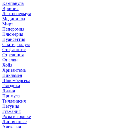
Кампанула
Вриезия
Лептоспермум
Мединилла
Мирт
Пеперомия
Плюмерия
Пуансеттия
Спатифиллум
Стефанотис
Стрелиция
Фиалки
Хойя
Хризантема
Цикламен
Шлюмбергера
Гвоздика
Лилия
Примула
Тилландсия
Петуния
Гузмания
Розы в горшке
Лиственные
Алоказия