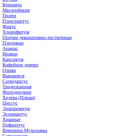
Ктенанта
Мюленбекия
Пилеи
Плектрантус
Фикус
Хлорофитум
Прочие декоративно-лиственные
Плодовые
Ананас
Инжир
Капсикум
Кофейное дерево
Олива
Вьющиеся
Сциндапсус
Традесканция
Филодендрон
Хедера (Плющ)
Циссус
Эпипремнум
Эсхинантус
Хищные
Цефалотус
Венерина Мухоловка
Саррацения