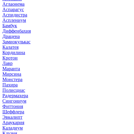
Аглаонема
Аспарагус
Аспидистра
Асплениум
Бамбук
Диффенбахия
Драцена
Замиокулькас
Калатея
Кордилина
Кротон
Лавр
Маранта
Мирсина
Монстера
Пахира
Полисциас
Радермахера
Сингониум
Фиттония
Шеффлера
Эвкалипт
Араукария
Каладиум
Клузия