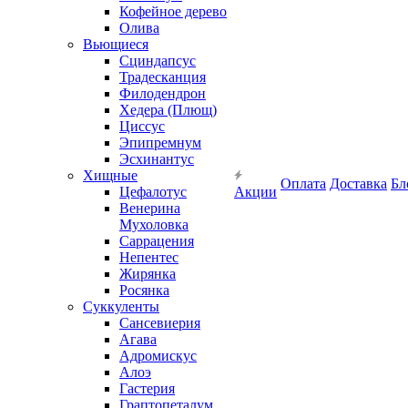
Кофейное дерево
Олива
Вьющиеся
Сциндапсус
Традесканция
Филодендрон
Хедера (Плющ)
Циссус
Эпипремнум
Эсхинантус
Хищные
Оплата
Доставка
Бл
Цефалотус
Акции
Венерина
Мухоловка
Саррацения
Непентес
Жирянка
Росянка
Суккуленты
Сансевиерия
Агава
Адромискус
Алоэ
Гастерия
Граптопеталум