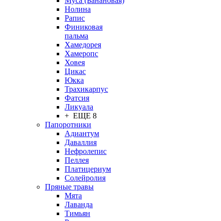
Муса (Банановая)
Нолина
Рапис
Финиковая
пальма
Хамедорея
Хамеропс
Ховея
Цикас
Юкка
Трахикарпус
Фатсия
Ликуала
+ ЕЩЕ 8
Папоротники
Адиантум
Даваллия
Нефролепис
Пеллея
Платицериум
Солейролия
Пряные травы
Мята
Лаванда
Тимьян