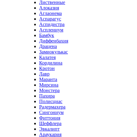
Лиственные
Алоказия
Аглаонема
Аспарагус
Аспидистра
Асплениум
Бамбук
Диффенбахия
Драцена
Замиокулькас
Калатея
Кордилина
Кротон
Лавр
Маранта
Мирсина
Монстера
Пахира
Полисциас
Радермахера
Сингониум
Фиттония
Шеффлера
Эвкалипт
Араукария