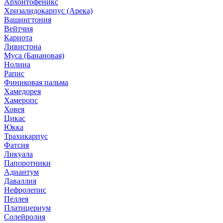
Архонтофеникс
Хризалидокарпус (Арека)
Вашингтония
Вейтчия
Кариота
Ливистона
Муса (Банановая)
Нолина
Рапис
Финиковая пальма
Хамедорея
Хамеропс
Ховея
Цикас
Юкка
Трахикарпус
Фатсия
Ликуала
Папоротники
Адиантум
Даваллия
Нефролепис
Пеллея
Платицериум
Солейролия