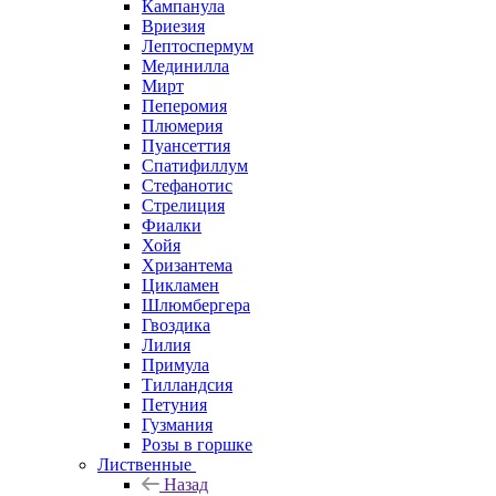
Кампанула
Вриезия
Лептоспермум
Мединилла
Мирт
Пеперомия
Плюмерия
Пуансеттия
Спатифиллум
Стефанотис
Стрелиция
Фиалки
Хойя
Хризантема
Цикламен
Шлюмбергера
Гвоздика
Лилия
Примула
Тилландсия
Петуния
Гузмания
Розы в горшке
Лиственные
Назад