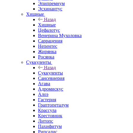
Эпипремнум
Эсхинантус
Хищные
Назад
Хищные
Цефалотус
Венерина Мухоловка
Саррацения
Непентес
Жирянка
Росянка
Суккуленты
Назад
Суккуленты
Сансевиерия
Агава
Адромискус
Алоэ
Гастерия
Граптопеталум
Крассула
Крестовник
Литопс
Пахифитум
Рипсалис