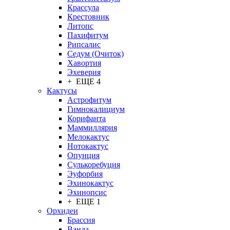
Крассула
Крестовник
Литопс
Пахифитум
Рипсалис
Седум (Очиток)
Хавортия
Эхеверия
+ ЕЩЕ 4
Кактусы
Астрофитум
Гимнокалициум
Корифанта
Маммиллярия
Мелокактус
Нотокактус
Опунция
Сулькоребуция
Эуфорбия
Эхинокактус
Эхинопсис
+ ЕЩЕ 1
Орхидеи
Брассия
Ванда