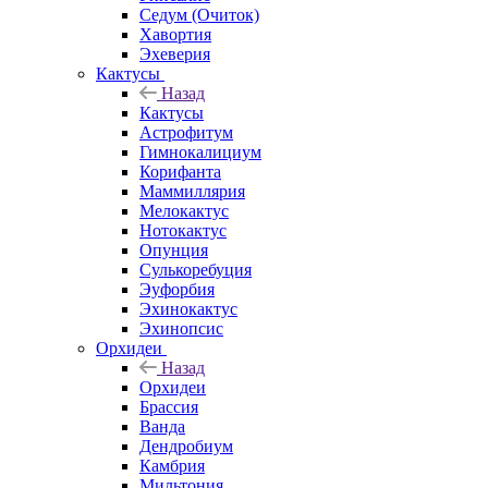
Седум (Очиток)
Хавортия
Эхеверия
Кактусы
Назад
Кактусы
Астрофитум
Гимнокалициум
Корифанта
Маммиллярия
Мелокактус
Нотокактус
Опунция
Сулькоребуция
Эуфорбия
Эхинокактус
Эхинопсис
Орхидеи
Назад
Орхидеи
Брассия
Ванда
Дендробиум
Камбрия
Мильтония