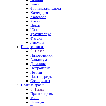
Рапис
Финиковая пальма
Хамедорея
Хамеропс
Ховея
Цикас
Юкка
Трахикарпус
Фатсия
Ликуала
Папоротники
Назад
Папоротники
Адиантум
Даваллия
Нефролепис
Пеллея
Платицериум
Солейролия
Пряные травы
Назад
Пряные травы
Мята
Лаванда