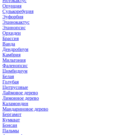
Нотокактус
Опунция
Сулькоребуция
Эуфорбия
Эхинокактус
Эхинопсис
Орхидеи
Брассия
Ванда
Дендробиум
Камбрия
Мильтония
Фаленопсис
Цимбидиум
Белая
Голубая
Цитрусовые
Лаймовое дерево
Лимонное дерево
Каламондин
Мандариновое дерево
Бергамот
Кумкват
Бонсаи
Пальмы