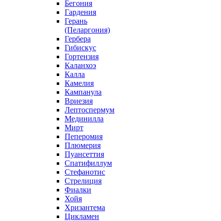
Бегония
Гардения
Герань
(Пеларгония)
Гербера
Гибискус
Гортензия
Каланхоэ
Калла
Камелия
Кампанула
Вриезия
Лептоспермум
Мединилла
Мирт
Пеперомия
Плюмерия
Пуансеттия
Спатифиллум
Стефанотис
Стрелиция
Фиалки
Хойя
Хризантема
Цикламен