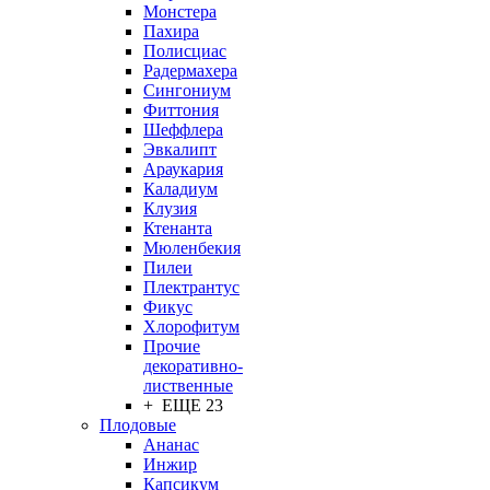
Монстера
Пахира
Полисциас
Радермахера
Сингониум
Фиттония
Шеффлера
Эвкалипт
Араукария
Каладиум
Клузия
Ктенанта
Мюленбекия
Пилеи
Плектрантус
Фикус
Хлорофитум
Прочие
декоративно-
лиственные
+ ЕЩЕ 23
Плодовые
Ананас
Инжир
Капсикум