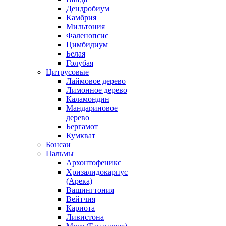
Дендробиум
Камбрия
Мильтония
Фаленопсис
Цимбидиум
Белая
Голубая
Цитрусовые
Лаймовое дерево
Лимонное дерево
Каламондин
Мандариновое
дерево
Бергамот
Кумкват
Бонсаи
Пальмы
Архонтофеникс
Хризалидокарпус
(Арека)
Вашингтония
Вейтчия
Кариота
Ливистона