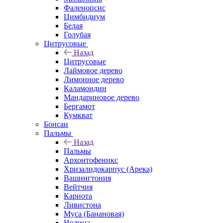
Фаленопсис
Цимбидиум
Белая
Голубая
Цитрусовые
Назад
Цитрусовые
Лаймовое дерево
Лимонное дерево
Каламондин
Мандариновое дерево
Бергамот
Кумкват
Бонсаи
Пальмы
Назад
Пальмы
Архонтофеникс
Хризалидокарпус (Арека)
Вашингтония
Вейтчия
Кариота
Ливистона
Муса (Банановая)
Нолина