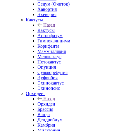
Седум (Очиток)
Хавортия
Эхеверия
Кактусы
Назад
Кактусы
Астрофитум
Гимнокалициум
Корифанта
Маммиллярия
Мелокактус
Нотокактус
Опунция
Сулькоребуция
Эуфорбия
Эхинокактус
Эхинопсис
Орхидеи
Назад
Орхидеи
Брассия
Ванда
Дендробиум
Камбрия
Мильтония