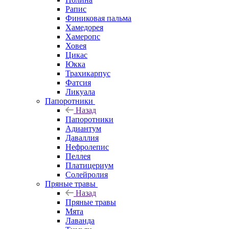
Рапис
Финиковая пальма
Хамедорея
Хамеропс
Ховея
Цикас
Юкка
Трахикарпус
Фатсия
Ликуала
Папоротники
Назад
Папоротники
Адиантум
Даваллия
Нефролепис
Пеллея
Платицериум
Солейролия
Пряные травы
Назад
Пряные травы
Мята
Лаванда