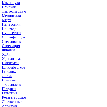
Кампанула
Вриезия
Лептоспермум
Мединилла
Мирт
Пеперомия
Плюмерия
Пуансеттия
Спатифиллум
Стефанотис
Стрелиция
Фиалки
Хойя
Хризантема
Цикламен
Шлюмбергера
Гвоздика
Лилия
Примула
Тилландсия
Петуния
Гузмания
Розы в горшке
Лиственные
Алоказия