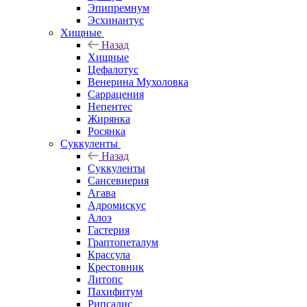
Эпипремнум
Эсхинантус
Хищные
Назад
Хищные
Цефалотус
Венерина Мухоловка
Саррацения
Непентес
Жирянка
Росянка
Суккуленты
Назад
Суккуленты
Сансевиерия
Агава
Адромискус
Алоэ
Гастерия
Граптопеталум
Крассула
Крестовник
Литопс
Пахифитум
Рипсалис