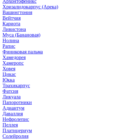
Архонтофеникс
Хризалидокарпус (Арека)
Вашингтония
Вейтчия
Кариота
Ливистона
Муса (Банановая)
Нолина
Рапис
Финиковая пальма
Хамедорея
Хамеропс
Ховея
Цикас
Юкка
Трахикарпус
Фатсия
Ликуала
Папоротники
Адиантум
Даваллия
Нефролепис
Пеллея
Платицериум
Солейролия