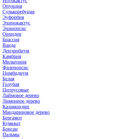
Нотокактус
Опунция
Сулькоребуция
Эуфорбия
Эхинокактус
Эхинопсис
Орхидеи
Брассия
Ванда
Дендробиум
Камбрия
Мильтония
Фаленопсис
Цимбидиум
Белая
Голубая
Цитрусовые
Лаймовое дерево
Лимонное дерево
Каламондин
Мандариновое дерево
Бергамот
Кумкват
Бонсаи
Пальмы