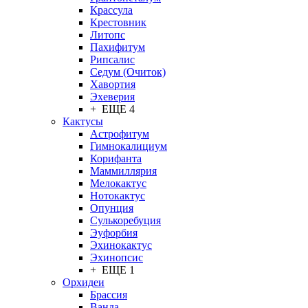
Крассула
Крестовник
Литопс
Пахифитум
Рипсалис
Седум (Очиток)
Хавортия
Эхеверия
+ ЕЩЕ 4
Кактусы
Астрофитум
Гимнокалициум
Корифанта
Маммиллярия
Мелокактус
Нотокактус
Опунция
Сулькоребуция
Эуфорбия
Эхинокактус
Эхинопсис
+ ЕЩЕ 1
Орхидеи
Брассия
Ванда