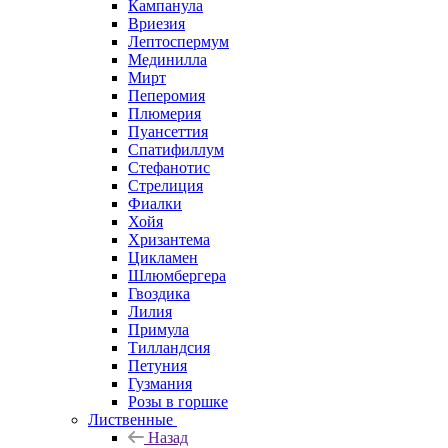
Кампанула
Вриезия
Лептоспермум
Мединилла
Мирт
Пеперомия
Плюмерия
Пуансеттия
Спатифиллум
Стефанотис
Стрелиция
Фиалки
Хойя
Хризантема
Цикламен
Шлюмбергера
Гвоздика
Лилия
Примула
Тилландсия
Петуния
Гузмания
Розы в горшке
Лиственные
Назад