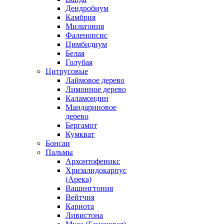
Дендробиум
Камбрия
Мильтония
Фаленопсис
Цимбидиум
Белая
Голубая
Цитрусовые
Лаймовое дерево
Лимонное дерево
Каламондин
Мандариновое
дерево
Бергамот
Кумкват
Бонсаи
Пальмы
Архонтофеникс
Хризалидокарпус
(Арека)
Вашингтония
Вейтчия
Кариота
Ливистона