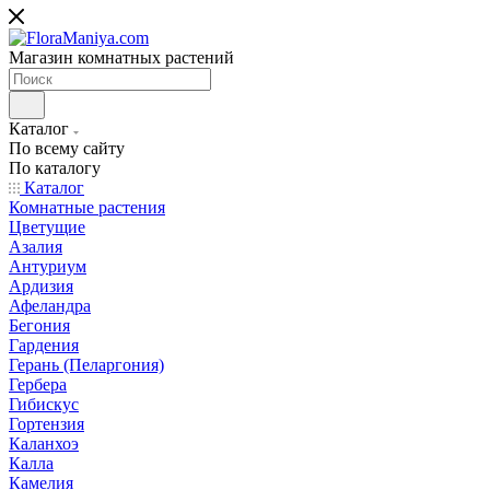
Магазин комнатных растений
Каталог
По всему сайту
По каталогу
Каталог
Комнатные растения
Цветущие
Азалия
Антуриум
Ардизия
Афеландра
Бегония
Гардения
Герань (Пеларгония)
Гербера
Гибискус
Гортензия
Каланхоэ
Калла
Камелия