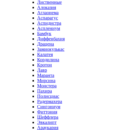
Лиственные
Алоказия
Аглаонема
Аспарагус
Аспидистра
Асплениум
Бамбук
Диффенбахия
Драцена
Замиокулькас
Калатея
Кордилина
Кротон
Лавр
Маранта
Мирсина
Монстера
Пахира
Полисциас
Радермахера
Сингониум
Фиттония
Шеффлера
Эвкалипт
Араукария