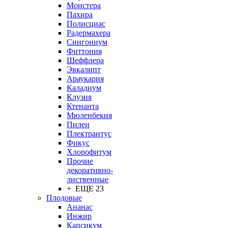
Монстера
Пахира
Полисциас
Радермахера
Сингониум
Фиттония
Шеффлера
Эвкалипт
Араукария
Каладиум
Клузия
Ктенанта
Мюленбекия
Пилеи
Плектрантус
Фикус
Хлорофитум
Прочие
декоративно-
лиственные
+ ЕЩЕ 23
Плодовые
Ананас
Инжир
Капсикум