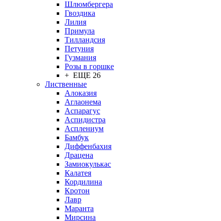
Шлюмбергера
Гвоздика
Лилия
Примула
Тилландсия
Петуния
Гузмания
Розы в горшке
+ ЕЩЕ 26
Лиственные
Алоказия
Аглаонема
Аспарагус
Аспидистра
Асплениум
Бамбук
Диффенбахия
Драцена
Замиокулькас
Калатея
Кордилина
Кротон
Лавр
Маранта
Мирсина