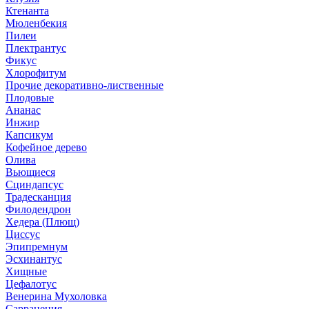
Ктенанта
Мюленбекия
Пилеи
Плектрантус
Фикус
Хлорофитум
Прочие декоративно-лиственные
Плодовые
Ананас
Инжир
Капсикум
Кофейное дерево
Олива
Вьющиеся
Сциндапсус
Традесканция
Филодендрон
Хедера (Плющ)
Циссус
Эпипремнум
Эсхинантус
Хищные
Цефалотус
Венерина Мухоловка
Саррацения