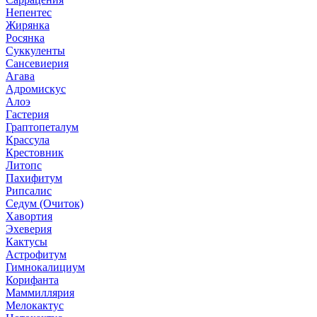
Непентес
Жирянка
Росянка
Суккуленты
Сансевиерия
Агава
Адромискус
Алоэ
Гастерия
Граптопеталум
Крассула
Крестовник
Литопс
Пахифитум
Рипсалис
Седум (Очиток)
Хавортия
Эхеверия
Кактусы
Астрофитум
Гимнокалициум
Корифанта
Маммиллярия
Мелокактус