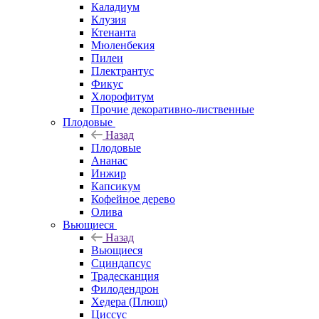
Каладиум
Клузия
Ктенанта
Мюленбекия
Пилеи
Плектрантус
Фикус
Хлорофитум
Прочие декоративно-лиственные
Плодовые
Назад
Плодовые
Ананас
Инжир
Капсикум
Кофейное дерево
Олива
Вьющиеся
Назад
Вьющиеся
Сциндапсус
Традесканция
Филодендрон
Хедера (Плющ)
Циссус