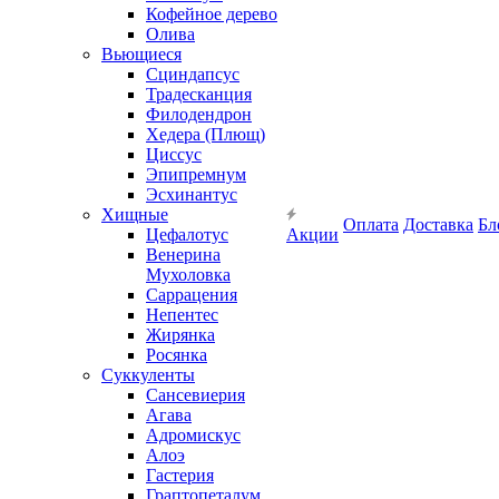
Кофейное дерево
Олива
Вьющиеся
Сциндапсус
Традесканция
Филодендрон
Хедера (Плющ)
Циссус
Эпипремнум
Эсхинантус
Хищные
Оплата
Доставка
Бл
Цефалотус
Акции
Венерина
Мухоловка
Саррацения
Непентес
Жирянка
Росянка
Суккуленты
Сансевиерия
Агава
Адромискус
Алоэ
Гастерия
Граптопеталум