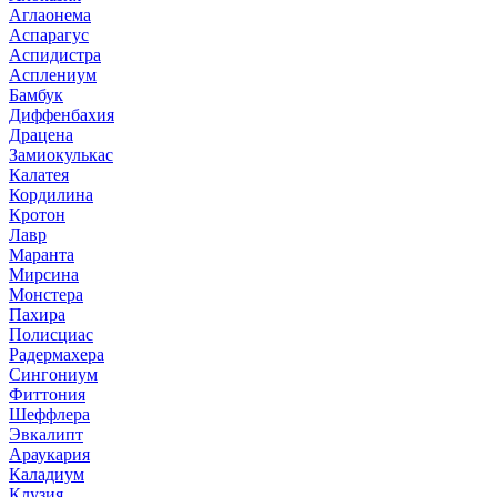
Аглаонема
Аспарагус
Аспидистра
Асплениум
Бамбук
Диффенбахия
Драцена
Замиокулькас
Калатея
Кордилина
Кротон
Лавр
Маранта
Мирсина
Монстера
Пахира
Полисциас
Радермахера
Сингониум
Фиттония
Шеффлера
Эвкалипт
Араукария
Каладиум
Клузия