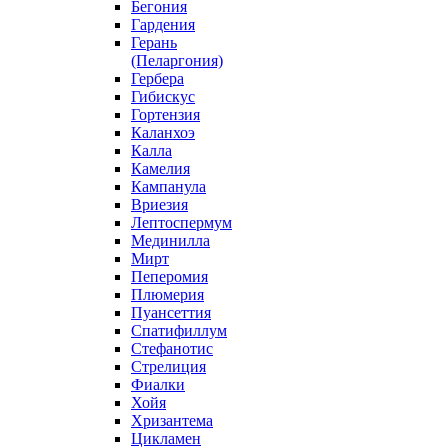
Бегония
Гардения
Герань
(Пеларгония)
Гербера
Гибискус
Гортензия
Каланхоэ
Калла
Камелия
Кампанула
Вриезия
Лептоспермум
Мединилла
Мирт
Пеперомия
Плюмерия
Пуансеттия
Спатифиллум
Стефанотис
Стрелиция
Фиалки
Хойя
Хризантема
Цикламен