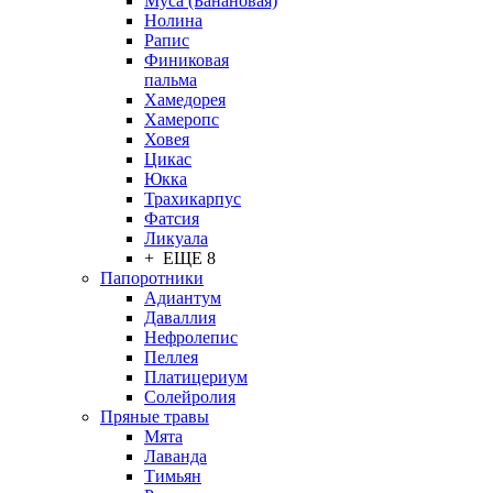
Муса (Банановая)
Нолина
Рапис
Финиковая
пальма
Хамедорея
Хамеропс
Ховея
Цикас
Юкка
Трахикарпус
Фатсия
Ликуала
+ ЕЩЕ 8
Папоротники
Адиантум
Даваллия
Нефролепис
Пеллея
Платицериум
Солейролия
Пряные травы
Мята
Лаванда
Тимьян