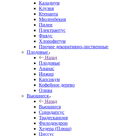
Каладиум
Клузия
Ктенанта
Мюленбекия
Пилеи
Плектрантус
Фикус
Хлорофитум
Прочие декоративно-лиственные
Плодовые
Назад
Плодовые
Ананас
Инжир
Капсикум
Кофейное дерево
Олива
Вьющиеся
Назад
Вьющиеся
Сциндапсус
Традесканция
Филодендрон
Хедера (Плющ)
Циссус