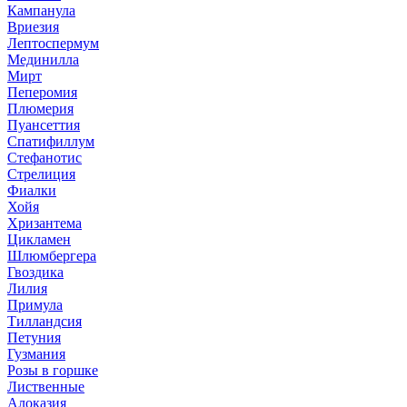
Кампанула
Вриезия
Лептоспермум
Мединилла
Мирт
Пеперомия
Плюмерия
Пуансеттия
Спатифиллум
Стефанотис
Стрелиция
Фиалки
Хойя
Хризантема
Цикламен
Шлюмбергера
Гвоздика
Лилия
Примула
Тилландсия
Петуния
Гузмания
Розы в горшке
Лиственные
Алоказия