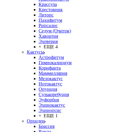
Крассула
Крестовник
Литопс
Пахифитум
Рипсалис
Седум (Очиток)
Хавортия
Эхеверия
+ ЕЩЕ 4
Кактусы
Астрофитум
Гимнокалициум
Корифанта
Маммиллярия
Мелокактус
Нотокактус
Опунция
Сулькоребуция
Эуфорбия
Эхинокактус
Эхинопсис
+ ЕЩЕ 1
Орхидеи
Брассия
Ванда