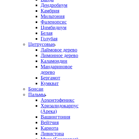
Дендробиум
Камбрия
Мильтония
Фаленопсис
Цимбидиум
Белая
Голубая
Цитрусовые
Лаймовое дерево
Лимонное дерево
Каламондин
Мандариновое
дерево
Бергамот
Кумкват
Бонсаи
Пальмы
Архонтофеникс
Хризалидокарпус
(Арека)
Вашингтония
Вейтчия
Кариота
Ливистона