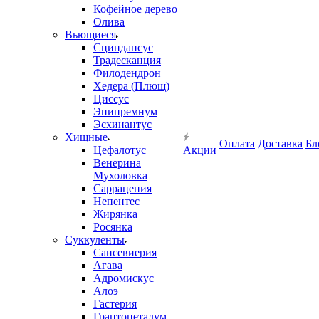
Кофейное дерево
Олива
Вьющиеся
Сциндапсус
Традесканция
Филодендрон
Хедера (Плющ)
Циссус
Эпипремнум
Эсхинантус
Хищные
Оплата
Доставка
Бл
Цефалотус
Акции
Венерина
Мухоловка
Саррацения
Непентес
Жирянка
Росянка
Суккуленты
Сансевиерия
Агава
Адромискус
Алоэ
Гастерия
Граптопеталум