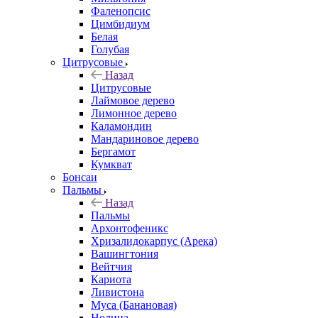
Фаленопсис
Цимбидиум
Белая
Голубая
Цитрусовые
Назад
Цитрусовые
Лаймовое дерево
Лимонное дерево
Каламондин
Мандариновое дерево
Бергамот
Кумкват
Бонсаи
Пальмы
Назад
Пальмы
Архонтофеникс
Хризалидокарпус (Арека)
Вашингтония
Вейтчия
Кариота
Ливистона
Муса (Банановая)
Нолина