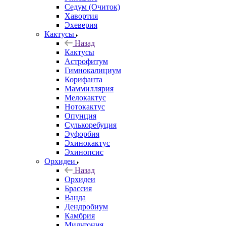
Седум (Очиток)
Хавортия
Эхеверия
Кактусы
Назад
Кактусы
Астрофитум
Гимнокалициум
Корифанта
Маммиллярия
Мелокактус
Нотокактус
Опунция
Сулькоребуция
Эуфорбия
Эхинокактус
Эхинопсис
Орхидеи
Назад
Орхидеи
Брассия
Ванда
Дендробиум
Камбрия
Мильтония