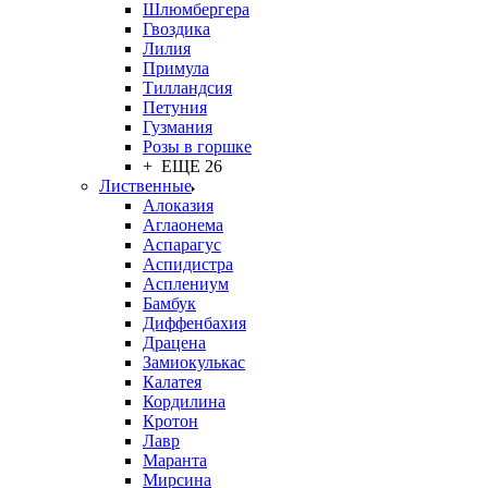
Шлюмбергера
Гвоздика
Лилия
Примула
Тилландсия
Петуния
Гузмания
Розы в горшке
+ ЕЩЕ 26
Лиственные
Алоказия
Аглаонема
Аспарагус
Аспидистра
Асплениум
Бамбук
Диффенбахия
Драцена
Замиокулькас
Калатея
Кордилина
Кротон
Лавр
Маранта
Мирсина