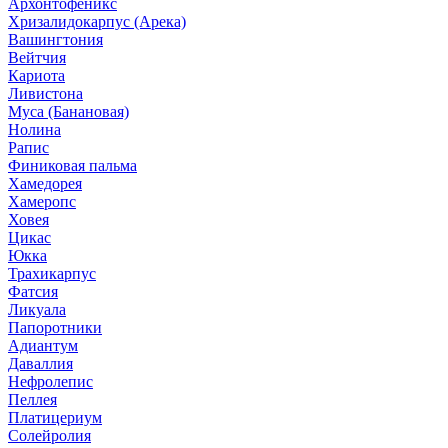
Архонтофеникс
Хризалидокарпус (Арека)
Вашингтония
Вейтчия
Кариота
Ливистона
Муса (Банановая)
Нолина
Рапис
Финиковая пальма
Хамедорея
Хамеропс
Ховея
Цикас
Юкка
Трахикарпус
Фатсия
Ликуала
Папоротники
Адиантум
Даваллия
Нефролепис
Пеллея
Платицериум
Солейролия