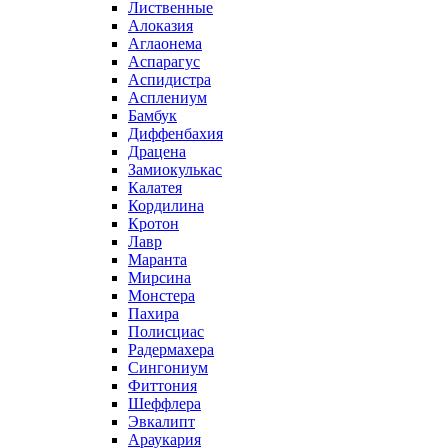
Лиственные
Алоказия
Аглаонема
Аспарагус
Аспидистра
Асплениум
Бамбук
Диффенбахия
Драцена
Замиокулькас
Калатея
Кордилина
Кротон
Лавр
Маранта
Мирсина
Монстера
Пахира
Полисциас
Радермахера
Сингониум
Фиттония
Шеффлера
Эвкалипт
Араукария