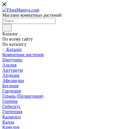
Магазин комнатных растений
Каталог
По всему сайту
По каталогу
Каталог
Комнатные растения
Цветущие
Азалия
Антуриум
Ардизия
Афеландра
Бегония
Гардения
Герань (Пеларгония)
Гербера
Гибискус
Гортензия
Каланхоэ
Калла
Камелия