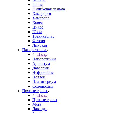
Рапис
Финиковая пальма
Хамедорея
Хамеропс
Ховея
Цикас
Юкка
Трахикарпус
Фатсия
Ликуала
Папоротники
Назад
Папоротники
Адиантум
Даваллия
Нефролепис
Пеллея
Платицериум
Солейролия
Пряные травы
Назад
Пряные травы
Мята
Лаванда