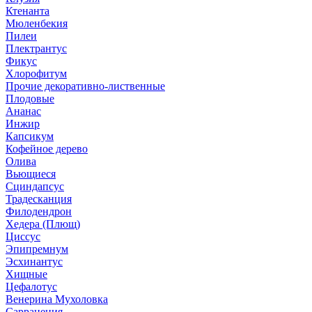
Ктенанта
Мюленбекия
Пилеи
Плектрантус
Фикус
Хлорофитум
Прочие декоративно-лиственные
Плодовые
Ананас
Инжир
Капсикум
Кофейное дерево
Олива
Вьющиеся
Сциндапсус
Традесканция
Филодендрон
Хедера (Плющ)
Циссус
Эпипремнум
Эсхинантус
Хищные
Цефалотус
Венерина Мухоловка
Саррацения