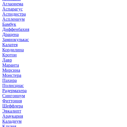
Аглаонема
Аспарагус
Аспидистра
Асплениум
Бамбук
Диффенбахия
Драцена
Замиокулькас
Калатея
Кордилина
Кротон
Лавр
Маранта
Мирсина
Монстера
Пахира
Полисциас
Радермахера
Сингониум
Фиттония
Шеффлера
Эвкалипт
Араукария
Каладиум
Клузия