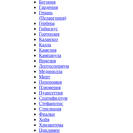
Бегония
Гардения
Герань
(Пеларгония)
Гербера
Гибискус
Гортензия
Каланхоэ
Калла
Камелия
Кампанула
Вриезия
Лептоспермум
Мединилла
Мирт
Пеперомия
Плюмерия
Пуансеттия
Спатифиллум
Стефанотис
Стрелиция
Фиалки
Хойя
Хризантема
Цикламен