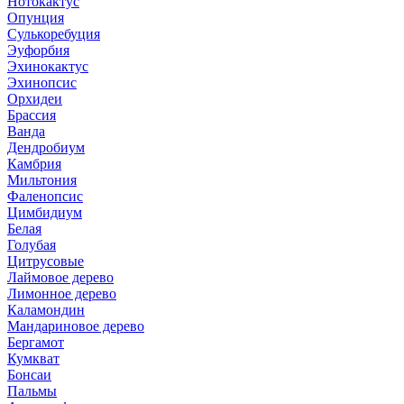
Нотокактус
Опунция
Сулькоребуция
Эуфорбия
Эхинокактус
Эхинопсис
Орхидеи
Брассия
Ванда
Дендробиум
Камбрия
Мильтония
Фаленопсис
Цимбидиум
Белая
Голубая
Цитрусовые
Лаймовое дерево
Лимонное дерево
Каламондин
Мандариновое дерево
Бергамот
Кумкват
Бонсаи
Пальмы