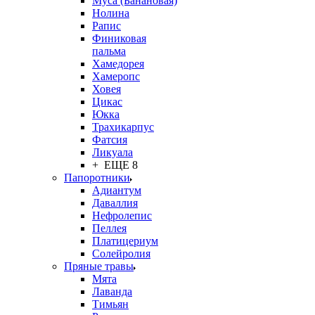
Муса (Банановая)
Нолина
Рапис
Финиковая
пальма
Хамедорея
Хамеропс
Ховея
Цикас
Юкка
Трахикарпус
Фатсия
Ликуала
+ ЕЩЕ 8
Папоротники
Адиантум
Даваллия
Нефролепис
Пеллея
Платицериум
Солейролия
Пряные травы
Мята
Лаванда
Тимьян