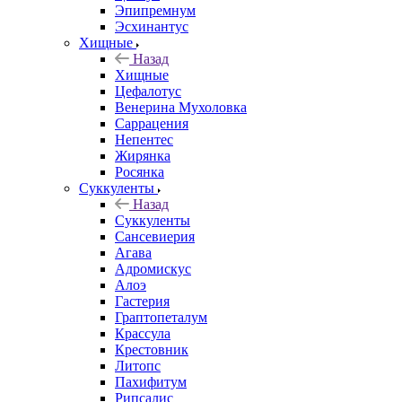
Эпипремнум
Эсхинантус
Хищные
Назад
Хищные
Цефалотус
Венерина Мухоловка
Саррацения
Непентес
Жирянка
Росянка
Суккуленты
Назад
Суккуленты
Сансевиерия
Агава
Адромискус
Алоэ
Гастерия
Граптопеталум
Крассула
Крестовник
Литопс
Пахифитум
Рипсалис