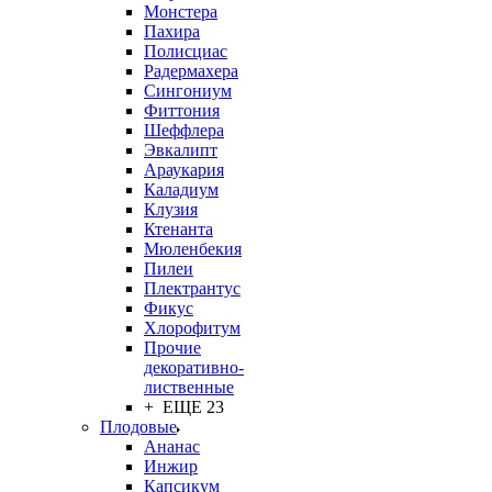
Монстера
Пахира
Полисциас
Радермахера
Сингониум
Фиттония
Шеффлера
Эвкалипт
Араукария
Каладиум
Клузия
Ктенанта
Мюленбекия
Пилеи
Плектрантус
Фикус
Хлорофитум
Прочие
декоративно-
лиственные
+ ЕЩЕ 23
Плодовые
Ананас
Инжир
Капсикум