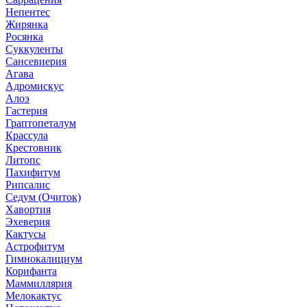
Непентес
Жирянка
Росянка
Суккуленты
Сансевиерия
Агава
Адромискус
Алоэ
Гастерия
Граптопеталум
Крассула
Крестовник
Литопс
Пахифитум
Рипсалис
Седум (Очиток)
Хавортия
Эхеверия
Кактусы
Астрофитум
Гимнокалициум
Корифанта
Маммиллярия
Мелокактус