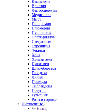
Кампанула
Вриезия
Лептоспермум
Мединилла
Мирт
Пеперомия
Плюмерия
Пуансеттия
Спатифиллум
Стефанотис
Стрелиция
Фиалки
Хойя
Хризантема
Цикламен
Шлюмбергера
Гвоздика
Лилия
Примула
Тилландсия
Петуния
Гузмания
Розы в горшке
Лиственные
Назад