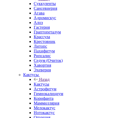
Суккуленты
Сансевиерия
Агава
Адромискус
Алоэ
Гастерия
Граптопеталум
Крассула
Крестовник
Литопс
Пахифитум
Рипсалис
Седум (Очиток)
Хавортия
Эхеверия
Кактусы
Назад
Кактусы
Астрофитум
Гимнокалициум
Корифанта
Маммиллярия
Мелокактус
Нотокактус
Опунция