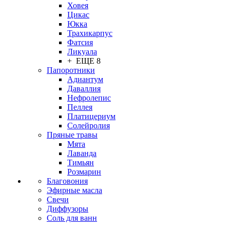
Ховея
Цикас
Юкка
Трахикарпус
Фатсия
Ликуала
+ ЕЩЕ 8
Папоротники
Адиантум
Даваллия
Нефролепис
Пеллея
Платицериум
Солейролия
Пряные травы
Мята
Лаванда
Тимьян
Розмарин
Благовония
Эфирные масла
Свечи
Диффузоры
Соль для ванн