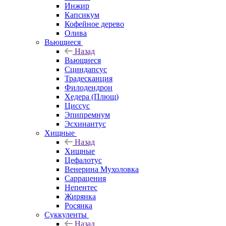
Инжир
Капсикум
Кофейное дерево
Олива
Вьющиеся
Назад
Вьющиеся
Сциндапсус
Традесканция
Филодендрон
Хедера (Плющ)
Циссус
Эпипремнум
Эсхинантус
Хищные
Назад
Хищные
Цефалотус
Венерина Мухоловка
Саррацения
Непентес
Жирянка
Росянка
Суккуленты
Назад