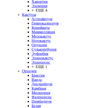
Хавортия
Эхеверия
+ ЕЩЕ 4
Кактусы
Астрофитум
Гимнокалициум
Корифанта
Маммиллярия
Мелокактус
Нотокактус
Опунция
Сулькоребуция
Эуфорбия
Эхинокактус
Эхинопсис
+ ЕЩЕ 1
Орхидеи
Брассия
Ванда
Дендробиум
Камбрия
Мильтония
Фаленопсис
Цимбидиум
Белая