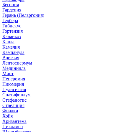
Бегония
Гардения
Герань (Пеларгония)
Гербера
Гибискус
Гортензия
Каланхоэ
Калла
Камелия
Кампанула
Вриезия
Лептоспермум
Мединилла
Мирт
Пеперомия
Плюмерия
Пуансеттия
Спатифиллум
Стефанотис
Стрелиция
Фиалки
Хойя
Хризантема
Цикламен
Шлюмбергера