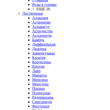
Гузмания
Розы в горшке
+ ЕЩЕ 26
Лиственные
Алоказия
Аглаонема
Аспарагус
Аспидистра
Асплениум
Бамбук
Диффенбахия
Драцена
Замиокулькас
Калатея
Кордилина
Кротон
Лавр
Маранта
Мирсина
Монстера
Пахира
Полисциас
Радермахера
Сингониум
Фиттония