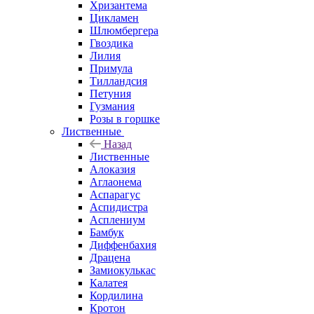
Хризантема
Цикламен
Шлюмбергера
Гвоздика
Лилия
Примула
Тилландсия
Петуния
Гузмания
Розы в горшке
Лиственные
Назад
Лиственные
Алоказия
Аглаонема
Аспарагус
Аспидистра
Асплениум
Бамбук
Диффенбахия
Драцена
Замиокулькас
Калатея
Кордилина
Кротон