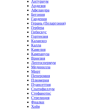
Антуриум
Ардизия
Афеландра
Бегония
Гардения
Герань (Пеларгония)
Гербера
Гибискус
Гортензия
Каланхоэ
Калла
Камелия
Кампанула
Вриезия
Лептоспермум
Мединилла
Мирт
Пеперомия
Плюмерия
Пуансеттия
Спатифиллум
Стефанотис
Стрелиция
Фиалки
Хойя