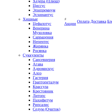
Хедера (Плющ)
Циссус
Эпипремнум
Эсхинантус
Хищные
Оплата
Доставка
Бл
Цефалотус
Акции
Венерина
Мухоловка
Саррацения
Непентес
Жирянка
Росянка
Суккуленты
Сансевиерия
Агава
Адромискус
Алоэ
Гастерия
Граптопеталум
Крассула
Крестовник
Литопс
Пахифитум
Рипсалис
Седум (Очиток)