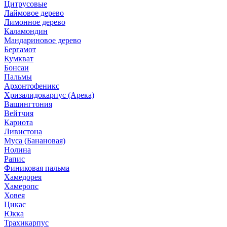
Цитрусовые
Лаймовое дерево
Лимонное дерево
Каламондин
Мандариновое дерево
Бергамот
Кумкват
Бонсаи
Пальмы
Архонтофеникс
Хризалидокарпус (Арека)
Вашингтония
Вейтчия
Кариота
Ливистона
Муса (Банановая)
Нолина
Рапис
Финиковая пальма
Хамедорея
Хамеропс
Ховея
Цикас
Юкка
Трахикарпус