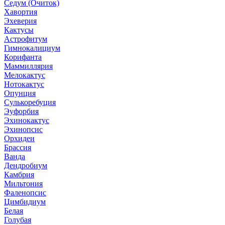
Седум (Очиток)
Хавортия
Эхеверия
Кактусы
Астрофитум
Гимнокалициум
Корифанта
Маммиллярия
Мелокактус
Нотокактус
Опунция
Сулькоребуция
Эуфорбия
Эхинокактус
Эхинопсис
Орхидеи
Брассия
Ванда
Дендробиум
Камбрия
Мильтония
Фаленопсис
Цимбидиум
Белая
Голубая