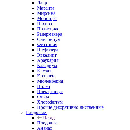
Лавр
Маранта
Мирсина
Монстера
Пахира
Полисциас
Радермахера
Сингониум
Фиттония
Шеффлера
Эвкалипт
Араукария
Каладиум
Клузия
Ктенанта
Мюленбекия
Пилеи
Плектрантус
Фикус
Хлорофитум
Прочие декоративно-лиственные
Плодовые
Назад
Плодовые
Ананас