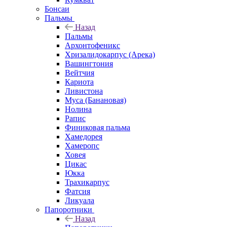
Бонсаи
Пальмы
Назад
Пальмы
Архонтофеникс
Хризалидокарпус (Арека)
Вашингтония
Вейтчия
Кариота
Ливистона
Муса (Банановая)
Нолина
Рапис
Финиковая пальма
Хамедорея
Хамеропс
Ховея
Цикас
Юкка
Трахикарпус
Фатсия
Ликуала
Папоротники
Назад