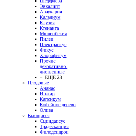
Шеффлера
Эвкалипт
Араукария
Каладиум
Клузия
Ктенанта
Мюленбекия
Пилеи
Плектрантус
Фикус
Хлорофитум
Прочие
декоративно-
лиственные
+ ЕЩЕ 23
Плодовые
Ананас
Инжир
Капсикум
Кофейное дерево
Олива
Вьющиеся
Сциндапсус
Традесканция
Филодендрон