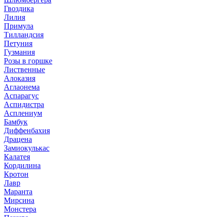
Гвоздика
Лилия
Примула
Тилландсия
Петуния
Гузмания
Розы в горшке
Лиственные
Алоказия
Аглаонема
Аспарагус
Аспидистра
Асплениум
Бамбук
Диффенбахия
Драцена
Замиокулькас
Калатея
Кордилина
Кротон
Лавр
Маранта
Мирсина
Монстера