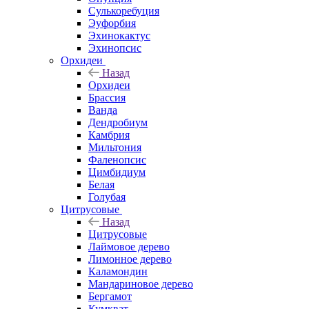
Сулькоребуция
Эуфорбия
Эхинокактус
Эхинопсис
Орхидеи
Назад
Орхидеи
Брассия
Ванда
Дендробиум
Камбрия
Мильтония
Фаленопсис
Цимбидиум
Белая
Голубая
Цитрусовые
Назад
Цитрусовые
Лаймовое дерево
Лимонное дерево
Каламондин
Мандариновое дерево
Бергамот
Кумкват