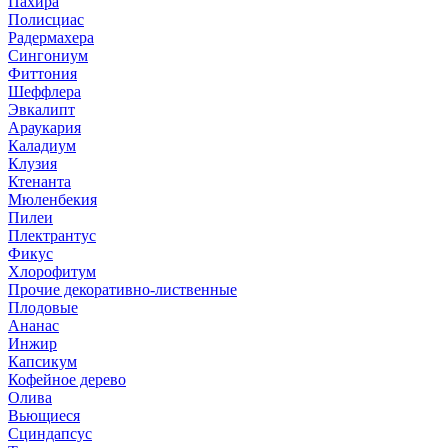
Пахира
Полисциас
Радермахера
Сингониум
Фиттония
Шеффлера
Эвкалипт
Араукария
Каладиум
Клузия
Ктенанта
Мюленбекия
Пилеи
Плектрантус
Фикус
Хлорофитум
Прочие декоративно-лиственные
Плодовые
Ананас
Инжир
Капсикум
Кофейное дерево
Олива
Вьющиеся
Сциндапсус