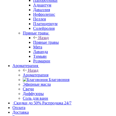
Папоротники
Адиантум
Даваллия
Нефролепис
Пеллея
Платицериум
Солейролия
Пряные травы
Назад
Пряные травы
Мята
Лаванда
Тимьян
Розмарин
Ароматерапия
Назад
Ароматерапия
Благовония
Эфирные масла
Свечи
Диффузоры
Соль для ванн
Скидки до 50%
Распродажа 24/7
Оплата
Доставка