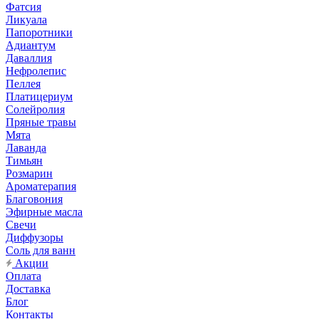
Фатсия
Ликуала
Папоротники
Адиантум
Даваллия
Нефролепис
Пеллея
Платицериум
Солейролия
Пряные травы
Мята
Лаванда
Тимьян
Розмарин
Ароматерапия
Благовония
Эфирные масла
Свечи
Диффузоры
Соль для ванн
Акции
Оплата
Доставка
Блог
Контакты