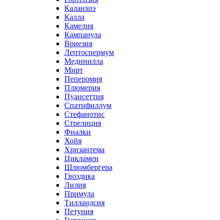
Каланхоэ
Калла
Камелия
Кампанула
Вриезия
Лептоспермум
Мединилла
Мирт
Пеперомия
Плюмерия
Пуансеттия
Спатифиллум
Стефанотис
Стрелиция
Фиалки
Хойя
Хризантема
Цикламен
Шлюмбергера
Гвоздика
Лилия
Примула
Тилландсия
Петуния