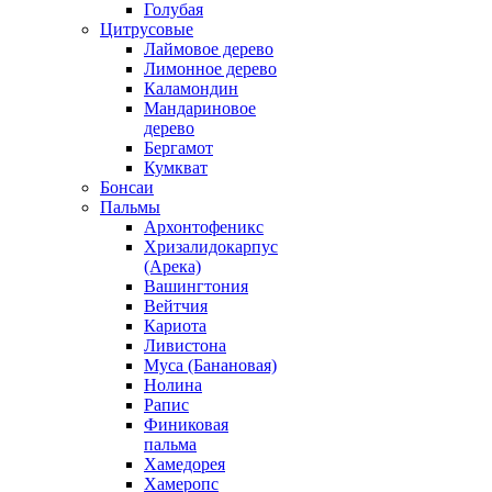
Голубая
Цитрусовые
Лаймовое дерево
Лимонное дерево
Каламондин
Мандариновое
дерево
Бергамот
Кумкват
Бонсаи
Пальмы
Архонтофеникс
Хризалидокарпус
(Арека)
Вашингтония
Вейтчия
Кариота
Ливистона
Муса (Банановая)
Нолина
Рапис
Финиковая
пальма
Хамедорея
Хамеропс