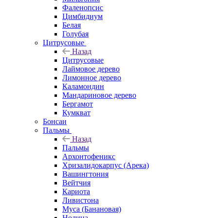
Фаленопсис
Цимбидиум
Белая
Голубая
Цитрусовые
Назад
Цитрусовые
Лаймовое дерево
Лимонное дерево
Каламондин
Мандариновое дерево
Бергамот
Кумкват
Бонсаи
Пальмы
Назад
Пальмы
Архонтофеникс
Хризалидокарпус (Арека)
Вашингтония
Вейтчия
Кариота
Ливистона
Муса (Банановая)
Нолина