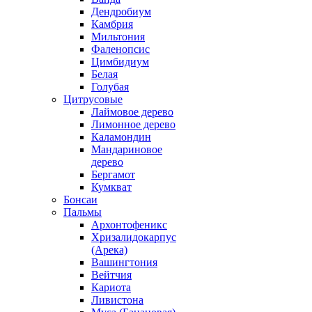
Дендробиум
Камбрия
Мильтония
Фаленопсис
Цимбидиум
Белая
Голубая
Цитрусовые
Лаймовое дерево
Лимонное дерево
Каламондин
Мандариновое
дерево
Бергамот
Кумкват
Бонсаи
Пальмы
Архонтофеникс
Хризалидокарпус
(Арека)
Вашингтония
Вейтчия
Кариота
Ливистона