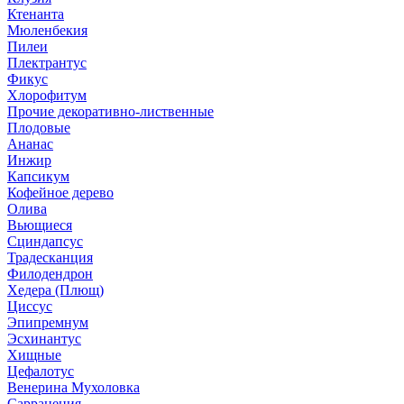
Ктенанта
Мюленбекия
Пилеи
Плектрантус
Фикус
Хлорофитум
Прочие декоративно-лиственные
Плодовые
Ананас
Инжир
Капсикум
Кофейное дерево
Олива
Вьющиеся
Сциндапсус
Традесканция
Филодендрон
Хедера (Плющ)
Циссус
Эпипремнум
Эсхинантус
Хищные
Цефалотус
Венерина Мухоловка
Саррацения