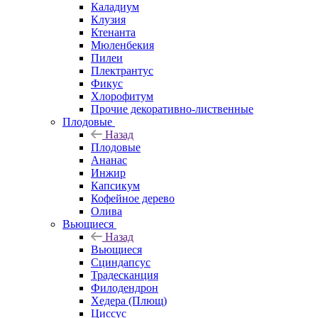
Каладиум
Клузия
Ктенанта
Мюленбекия
Пилеи
Плектрантус
Фикус
Хлорофитум
Прочие декоративно-лиственные
Плодовые
Назад
Плодовые
Ананас
Инжир
Капсикум
Кофейное дерево
Олива
Вьющиеся
Назад
Вьющиеся
Сциндапсус
Традесканция
Филодендрон
Хедера (Плющ)
Циссус