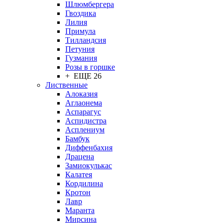
Шлюмбергера
Гвоздика
Лилия
Примула
Тилландсия
Петуния
Гузмания
Розы в горшке
+ ЕЩЕ 26
Лиственные
Алоказия
Аглаонема
Аспарагус
Аспидистра
Асплениум
Бамбук
Диффенбахия
Драцена
Замиокулькас
Калатея
Кордилина
Кротон
Лавр
Маранта
Мирсина