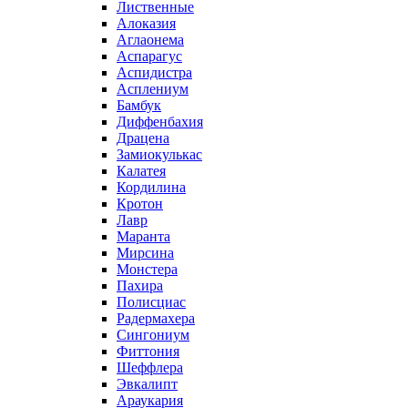
Лиственные
Алоказия
Аглаонема
Аспарагус
Аспидистра
Асплениум
Бамбук
Диффенбахия
Драцена
Замиокулькас
Калатея
Кордилина
Кротон
Лавр
Маранта
Мирсина
Монстера
Пахира
Полисциас
Радермахера
Сингониум
Фиттония
Шеффлера
Эвкалипт
Араукария