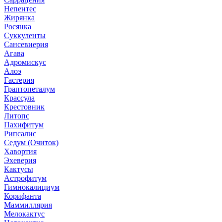
Непентес
Жирянка
Росянка
Суккуленты
Сансевиерия
Агава
Адромискус
Алоэ
Гастерия
Граптопеталум
Крассула
Крестовник
Литопс
Пахифитум
Рипсалис
Седум (Очиток)
Хавортия
Эхеверия
Кактусы
Астрофитум
Гимнокалициум
Корифанта
Маммиллярия
Мелокактус