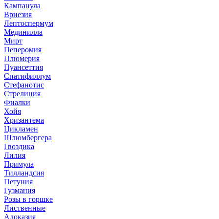
Кампанула
Вриезия
Лептоспермум
Мединилла
Мирт
Пеперомия
Плюмерия
Пуансеттия
Спатифиллум
Стефанотис
Стрелиция
Фиалки
Хойя
Хризантема
Цикламен
Шлюмбергера
Гвоздика
Лилия
Примула
Тилландсия
Петуния
Гузмания
Розы в горшке
Лиственные
Алоказия