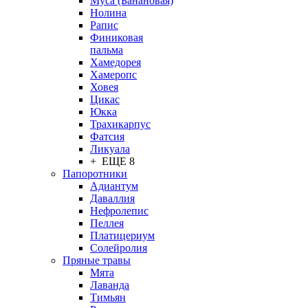
Муса (Банановая)
Нолина
Рапис
Финиковая
пальма
Хамедорея
Хамеропс
Ховея
Цикас
Юкка
Трахикарпус
Фатсия
Ликуала
+ ЕЩЕ 8
Папоротники
Адиантум
Даваллия
Нефролепис
Пеллея
Платицериум
Солейролия
Пряные травы
Мята
Лаванда
Тимьян