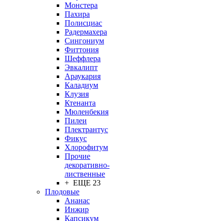
Монстера
Пахира
Полисциас
Радермахера
Сингониум
Фиттония
Шеффлера
Эвкалипт
Араукария
Каладиум
Клузия
Ктенанта
Мюленбекия
Пилеи
Плектрантус
Фикус
Хлорофитум
Прочие
декоративно-
лиственные
+ ЕЩЕ 23
Плодовые
Ананас
Инжир
Капсикум