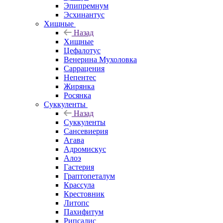
Эпипремнум
Эсхинантус
Хищные
Назад
Хищные
Цефалотус
Венерина Мухоловка
Саррацения
Непентес
Жирянка
Росянка
Суккуленты
Назад
Суккуленты
Сансевиерия
Агава
Адромискус
Алоэ
Гастерия
Граптопеталум
Крассула
Крестовник
Литопс
Пахифитум
Рипсалис