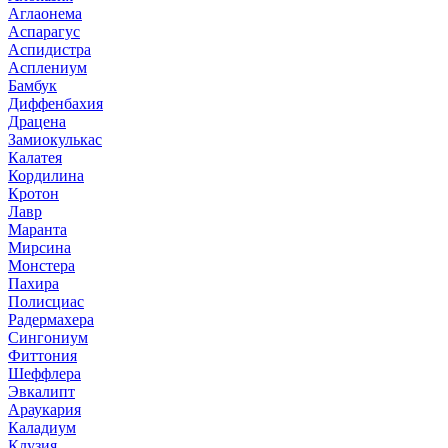
Аглаонема
Аспарагус
Аспидистра
Асплениум
Бамбук
Диффенбахия
Драцена
Замиокулькас
Калатея
Кордилина
Кротон
Лавр
Маранта
Мирсина
Монстера
Пахира
Полисциас
Радермахера
Сингониум
Фиттония
Шеффлера
Эвкалипт
Араукария
Каладиум
Клузия