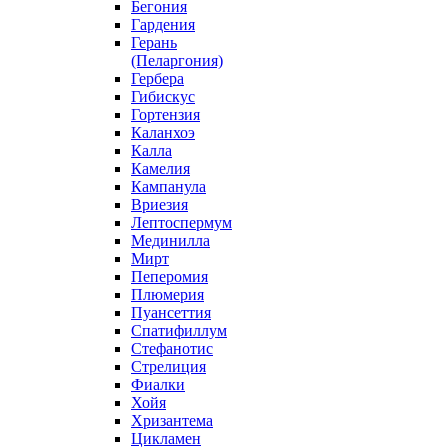
Бегония
Гардения
Герань
(Пеларгония)
Гербера
Гибискус
Гортензия
Каланхоэ
Калла
Камелия
Кампанула
Вриезия
Лептоспермум
Мединилла
Мирт
Пеперомия
Плюмерия
Пуансеттия
Спатифиллум
Стефанотис
Стрелиция
Фиалки
Хойя
Хризантема
Цикламен