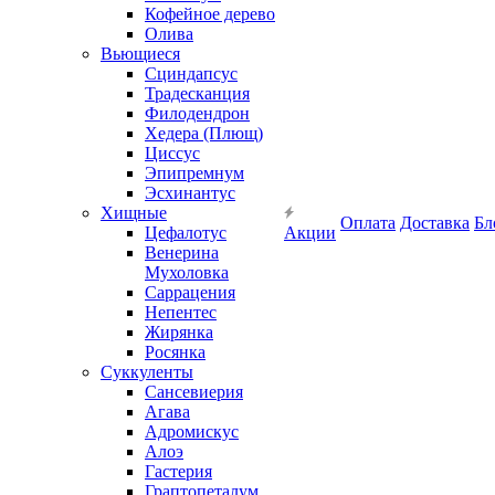
Кофейное дерево
Олива
Вьющиеся
Сциндапсус
Традесканция
Филодендрон
Хедера (Плющ)
Циссус
Эпипремнум
Эсхинантус
Хищные
Оплата
Доставка
Бл
Цефалотус
Акции
Венерина
Мухоловка
Саррацения
Непентес
Жирянка
Росянка
Суккуленты
Сансевиерия
Агава
Адромискус
Алоэ
Гастерия
Граптопеталум