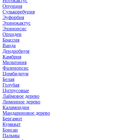
Нотокактус
Опунция
Сулькоребуция
Эуфорбия
Эхинокактус
Эхинопсис
Орхидеи
Брассия
Ванда
Дендробиум
Камбрия
Мильтония
Фаленопсис
Цимбидиум
Белая
Голубая
Цитрусовые
Лаймовое дерево
Лимонное дерево
Каламондин
Мандариновое дерево
Бергамот
Кумкват
Бонсаи
Пальмы