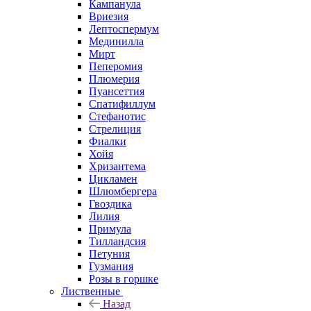
Кампанула
Вриезия
Лептоспермум
Мединилла
Мирт
Пеперомия
Плюмерия
Пуансеттия
Спатифиллум
Стефанотис
Стрелиция
Фиалки
Хойя
Хризантема
Цикламен
Шлюмбергера
Гвоздика
Лилия
Примула
Тилландсия
Петуния
Гузмания
Розы в горшке
Лиственные
Назад