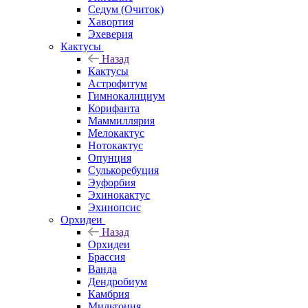
Седум (Очиток)
Хавортия
Эхеверия
Кактусы
Назад
Кактусы
Астрофитум
Гимнокалициум
Корифанта
Маммиллярия
Мелокактус
Нотокактус
Опунция
Сулькоребуция
Эуфорбия
Эхинокактус
Эхинопсис
Орхидеи
Назад
Орхидеи
Брассия
Ванда
Дендробиум
Камбрия
Мильтония