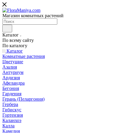
Магазин комнатных растений
Каталог
По всему сайту
По каталогу
Каталог
Комнатные растения
Цветущие
Азалия
Антуриум
Ардизия
Афеландра
Бегония
Гардения
Герань (Пеларгония)
Гербера
Гибискус
Гортензия
Каланхоэ
Калла
Камелия