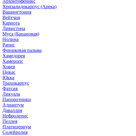
Архонтофеникс
Хризалидокарпус (Арека)
Вашингтония
Вейтчия
Кариота
Ливистона
Муса (Банановая)
Нолина
Рапис
Финиковая пальма
Хамедорея
Хамеропс
Ховея
Цикас
Юкка
Трахикарпус
Фатсия
Ликуала
Папоротники
Адиантум
Даваллия
Нефролепис
Пеллея
Платицериум
Солейролия