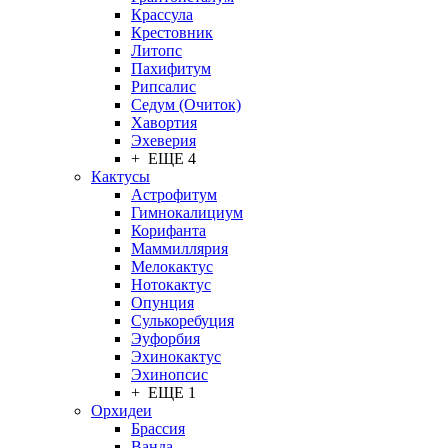
Крассула
Крестовник
Литопс
Пахифитум
Рипсалис
Седум (Очиток)
Хавортия
Эхеверия
+ ЕЩЕ 4
Кактусы
Астрофитум
Гимнокалициум
Корифанта
Маммиллярия
Мелокактус
Нотокактус
Опунция
Сулькоребуция
Эуфорбия
Эхинокактус
Эхинопсис
+ ЕЩЕ 1
Орхидеи
Брассия
Ванда