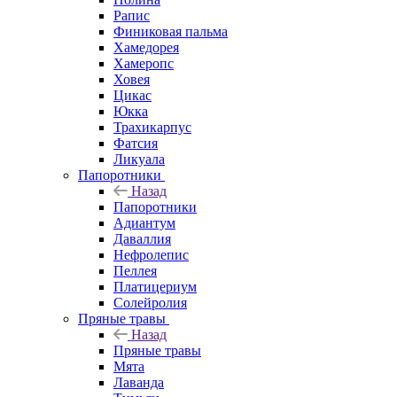
Рапис
Финиковая пальма
Хамедорея
Хамеропс
Ховея
Цикас
Юкка
Трахикарпус
Фатсия
Ликуала
Папоротники
Назад
Папоротники
Адиантум
Даваллия
Нефролепис
Пеллея
Платицериум
Солейролия
Пряные травы
Назад
Пряные травы
Мята
Лаванда