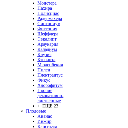
Монстера
Пахира
Полисциас
Радермахера
Сингониум
Фиттония
Шеффлера
Эвкалипт
Араукария
Каладиум
Клузия
Ктенанта
Мюленбекия
Пилеи
Плектрантус
Фикус
Хлорофитум
Прочие
декоративно-
лиственные
+ ЕЩЕ 23
Плодовые
Ананас
Инжир
Капсикум