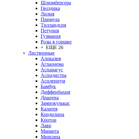
Шлюмбергера
Гвоздика
Лилия
Примула
Тилландсия
Петуния
Гузмания
Розы в горшке
+ ЕЩЕ 26
Лиственные
Алоказия
Аглаонема
Аспарагус
Аспидистра
Асплениум
Бамбук
Диффенбахия
Драцена
Замиокулькас
Калатея
Кордилина
Кротон
Лавр
Маранта
Мирсина