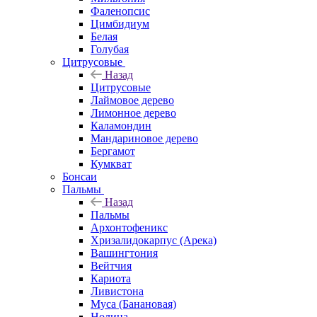
Фаленопсис
Цимбидиум
Белая
Голубая
Цитрусовые
Назад
Цитрусовые
Лаймовое дерево
Лимонное дерево
Каламондин
Мандариновое дерево
Бергамот
Кумкват
Бонсаи
Пальмы
Назад
Пальмы
Архонтофеникс
Хризалидокарпус (Арека)
Вашингтония
Вейтчия
Кариота
Ливистона
Муса (Банановая)
Нолина