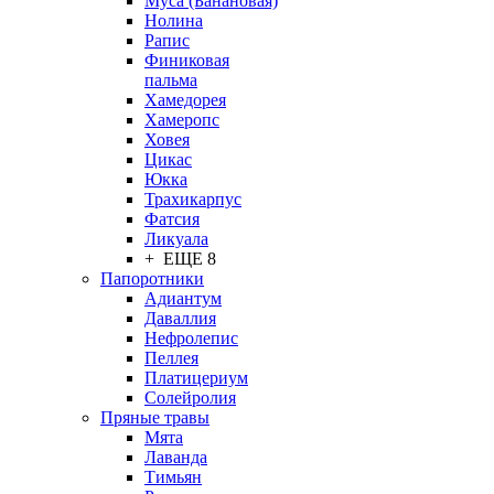
Муса (Банановая)
Нолина
Рапис
Финиковая
пальма
Хамедорея
Хамеропс
Ховея
Цикас
Юкка
Трахикарпус
Фатсия
Ликуала
+ ЕЩЕ 8
Папоротники
Адиантум
Даваллия
Нефролепис
Пеллея
Платицериум
Солейролия
Пряные травы
Мята
Лаванда
Тимьян