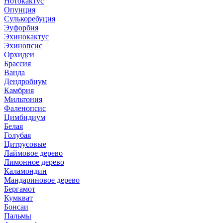
Нотокактус
Опунция
Сулькоребуция
Эуфорбия
Эхинокактус
Эхинопсис
Орхидеи
Брассия
Ванда
Дендробиум
Камбрия
Мильтония
Фаленопсис
Цимбидиум
Белая
Голубая
Цитрусовые
Лаймовое дерево
Лимонное дерево
Каламондин
Мандариновое дерево
Бергамот
Кумкват
Бонсаи
Пальмы