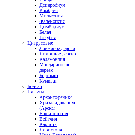
Дендробиум
Камбрия
Мильтония
Фаленопсис
Цимбидиум
Белая
Голубая
Цитрусовые
Лаймовое дерево
Лимонное дерево
Каламондин
Мандариновое
дерево
Бергамот
Кумкват
Бонсаи
Пальмы
Архонтофеникс
Хризалидокарпус
(Арека)
Вашингтония
Вейтчия
Кариота
Ливистона