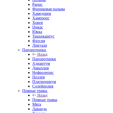
Рапис
Финиковая пальма
Хамедорея
Хамеропс
Ховея
Цикас
Юкка
Трахикарпус
Фатсия
Ликуала
Папоротники
Назад
Папоротники
Адиантум
Даваллия
Нефролепис
Пеллея
Платицериум
Солейролия
Пряные травы
Назад
Пряные травы
Мята
Лаванда