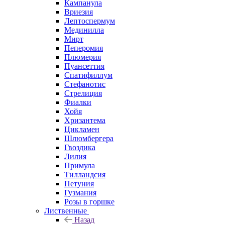
Кампанула
Вриезия
Лептоспермум
Мединилла
Мирт
Пеперомия
Плюмерия
Пуансеттия
Спатифиллум
Стефанотис
Стрелиция
Фиалки
Хойя
Хризантема
Цикламен
Шлюмбергера
Гвоздика
Лилия
Примула
Тилландсия
Петуния
Гузмания
Розы в горшке
Лиственные
Назад