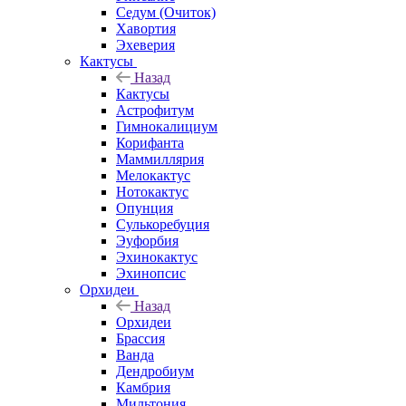
Седум (Очиток)
Хавортия
Эхеверия
Кактусы
Назад
Кактусы
Астрофитум
Гимнокалициум
Корифанта
Маммиллярия
Мелокактус
Нотокактус
Опунция
Сулькоребуция
Эуфорбия
Эхинокактус
Эхинопсис
Орхидеи
Назад
Орхидеи
Брассия
Ванда
Дендробиум
Камбрия
Мильтония