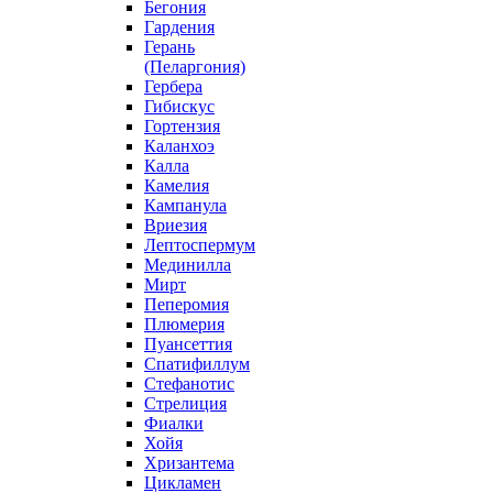
Бегония
Гардения
Герань
(Пеларгония)
Гербера
Гибискус
Гортензия
Каланхоэ
Калла
Камелия
Кампанула
Вриезия
Лептоспермум
Мединилла
Мирт
Пеперомия
Плюмерия
Пуансеттия
Спатифиллум
Стефанотис
Стрелиция
Фиалки
Хойя
Хризантема
Цикламен