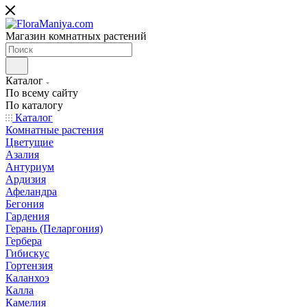
Магазин комнатных растений
Каталог
По всему сайту
По каталогу
Каталог
Комнатные растения
Цветущие
Азалия
Антуриум
Ардизия
Афеландра
Бегония
Гардения
Герань (Пеларгония)
Гербера
Гибискус
Гортензия
Каланхоэ
Калла
Камелия