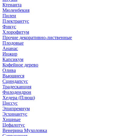
Ктенанта
Мюленбекия
Пилеи
Плектрантус
Фикус
Хлорофитум
Прочие декоративно-лиственные
Плодовые
Ананас
Инжир
Капсикум
Кофейное дерево
Олива
Вьющиеся
Сциндапсус
Традесканция
Филодендрон
Хедера (Плющ)
Циссус
Эпипремнум
Эсхинантус
Хищные
Цефалотус
Венерина Мухоловка
Саррацения