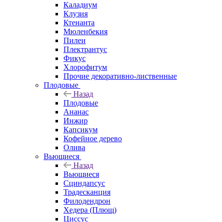
Каладиум
Клузия
Ктенанта
Мюленбекия
Пилеи
Плектрантус
Фикус
Хлорофитум
Прочие декоративно-лиственные
Плодовые
Назад
Плодовые
Ананас
Инжир
Капсикум
Кофейное дерево
Олива
Вьющиеся
Назад
Вьющиеся
Сциндапсус
Традесканция
Филодендрон
Хедера (Плющ)
Циссус