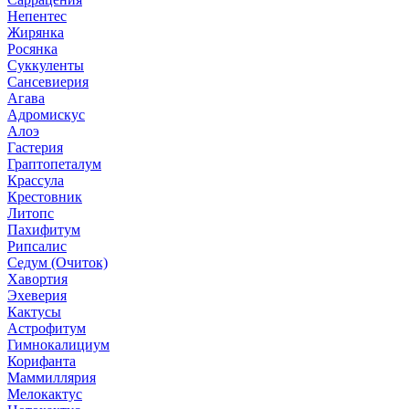
Непентес
Жирянка
Росянка
Суккуленты
Сансевиерия
Агава
Адромискус
Алоэ
Гастерия
Граптопеталум
Крассула
Крестовник
Литопс
Пахифитум
Рипсалис
Седум (Очиток)
Хавортия
Эхеверия
Кактусы
Астрофитум
Гимнокалициум
Корифанта
Маммиллярия
Мелокактус