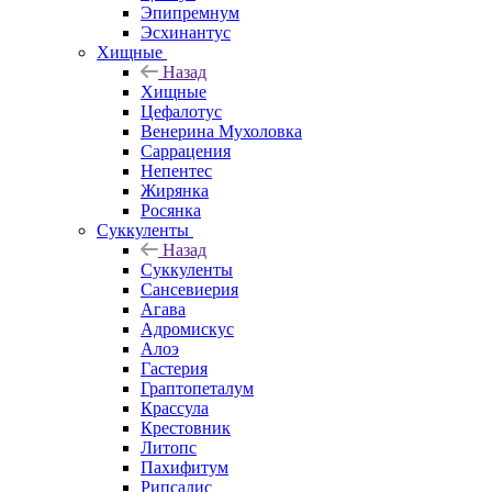
Эпипремнум
Эсхинантус
Хищные
Назад
Хищные
Цефалотус
Венерина Мухоловка
Саррацения
Непентес
Жирянка
Росянка
Суккуленты
Назад
Суккуленты
Сансевиерия
Агава
Адромискус
Алоэ
Гастерия
Граптопеталум
Крассула
Крестовник
Литопс
Пахифитум
Рипсалис