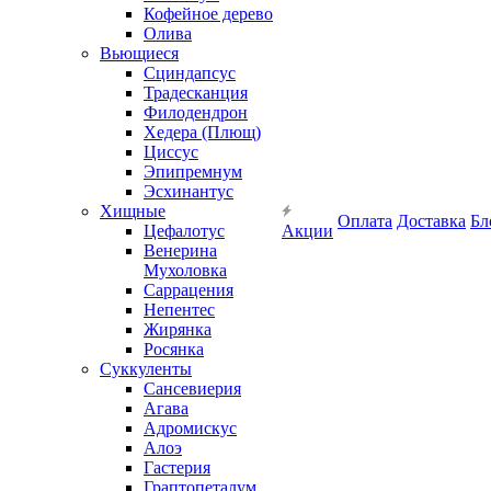
Кофейное дерево
Олива
Вьющиеся
Сциндапсус
Традесканция
Филодендрон
Хедера (Плющ)
Циссус
Эпипремнум
Эсхинантус
Хищные
Оплата
Доставка
Бл
Цефалотус
Акции
Венерина
Мухоловка
Саррацения
Непентес
Жирянка
Росянка
Суккуленты
Сансевиерия
Агава
Адромискус
Алоэ
Гастерия
Граптопеталум