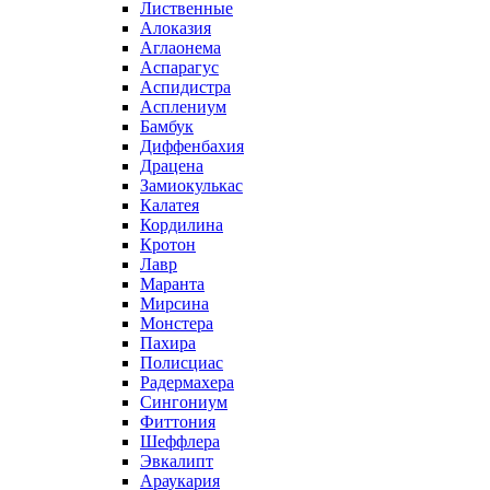
Лиственные
Алоказия
Аглаонема
Аспарагус
Аспидистра
Асплениум
Бамбук
Диффенбахия
Драцена
Замиокулькас
Калатея
Кордилина
Кротон
Лавр
Маранта
Мирсина
Монстера
Пахира
Полисциас
Радермахера
Сингониум
Фиттония
Шеффлера
Эвкалипт
Араукария