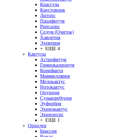
Крассула
Крестовник
Литопс
Пахифитум
Рипсалис
Седум (Очиток)
Хавортия
Эхеверия
+ ЕЩЕ 4
Кактусы
Астрофитум
Гимнокалициум
Корифанта
Маммиллярия
Мелокактус
Нотокактус
Опунция
Сулькоребуция
Эуфорбия
Эхинокактус
Эхинопсис
+ ЕЩЕ 1
Орхидеи
Брассия
Ванда