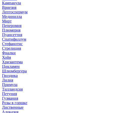
Кампанула
Вриезия
Лептоспермум
Мединилла
Мирт
Пеперомия
Плюмерия
Пуансеттия
Спатифиллум
Стефанотис
Стрелиция
Фиалки
Хойя
Хризантема
Цикламен
Шлюмбергера
Гвоздика
Лилия
Примула
Тилландсия
Петуния
Гузмания
Розы в горшке
Лиственные
Алоказия