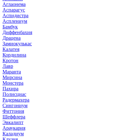
Аглаонема
Аспарагус
Аспидистра
Асплениум
Бамбук
Диффенбахия
Драцена
Замиокулькас
Калатея
Кордилина
Кротон
Лавр
Маранта
Мирсина
Монстера
Пахира
Полисциас
Радермахера
Сингониум
Фиттония
Шеффлера
Эвкалипт
Араукария
Каладиум
Клузия