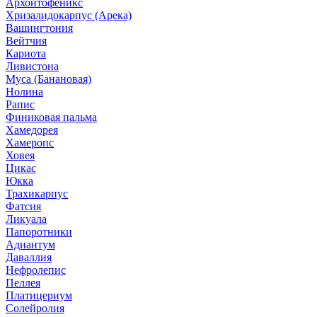
Архонтофеникс
Хризалидокарпус (Арека)
Вашингтония
Вейтчия
Кариота
Ливистона
Муса (Банановая)
Нолина
Рапис
Финиковая пальма
Хамедорея
Хамеропс
Ховея
Цикас
Юкка
Трахикарпус
Фатсия
Ликуала
Папоротники
Адиантум
Даваллия
Нефролепис
Пеллея
Платицериум
Солейролия