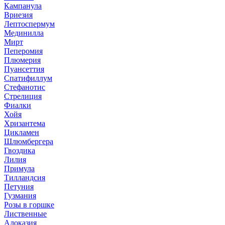
Кампанула
Вриезия
Лептоспермум
Мединилла
Мирт
Пеперомия
Плюмерия
Пуансеттия
Спатифиллум
Стефанотис
Стрелиция
Фиалки
Хойя
Хризантема
Цикламен
Шлюмбергера
Гвоздика
Лилия
Примула
Тилландсия
Петуния
Гузмания
Розы в горшке
Лиственные
Алоказия