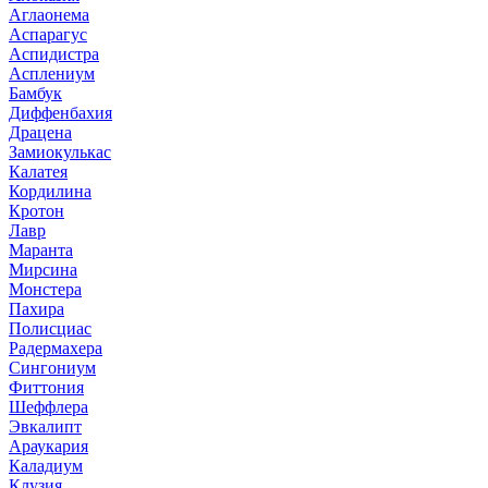
Аглаонема
Аспарагус
Аспидистра
Асплениум
Бамбук
Диффенбахия
Драцена
Замиокулькас
Калатея
Кордилина
Кротон
Лавр
Маранта
Мирсина
Монстера
Пахира
Полисциас
Радермахера
Сингониум
Фиттония
Шеффлера
Эвкалипт
Араукария
Каладиум
Клузия