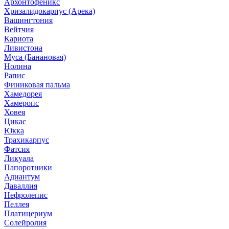
Архонтофеникс
Хризалидокарпус (Арека)
Вашингтония
Вейтчия
Кариота
Ливистона
Муса (Банановая)
Нолина
Рапис
Финиковая пальма
Хамедорея
Хамеропс
Ховея
Цикас
Юкка
Трахикарпус
Фатсия
Ликуала
Папоротники
Адиантум
Даваллия
Нефролепис
Пеллея
Платицериум
Солейролия