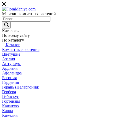
Магазин комнатных растений
Каталог
По всему сайту
По каталогу
Каталог
Комнатные растения
Цветущие
Азалия
Антуриум
Ардизия
Афеландра
Бегония
Гардения
Герань (Пеларгония)
Гербера
Гибискус
Гортензия
Каланхоэ
Калла
Камелия