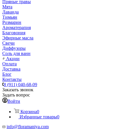
Пряные травы
Мята
Лаванда
Тимьян
Розмарин
Ароматерапия
Благовония
Эфирные масла
Свечи
Диффузоры
Соль для ванн
Акции
Оплата
Доставка
Блог
Контакты
8 (911) 040-68-09
Заказать звонок
Задать вопрос
Войти
Корзина
0
Избранные товары
0
info@floramaniya.com