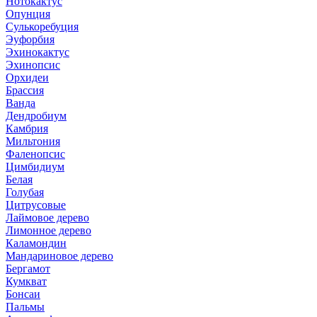
Нотокактус
Опунция
Сулькоребуция
Эуфорбия
Эхинокактус
Эхинопсис
Орхидеи
Брассия
Ванда
Дендробиум
Камбрия
Мильтония
Фаленопсис
Цимбидиум
Белая
Голубая
Цитрусовые
Лаймовое дерево
Лимонное дерево
Каламондин
Мандариновое дерево
Бергамот
Кумкват
Бонсаи
Пальмы