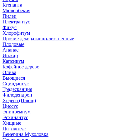
Ктенанта
Мюленбекия
Пилеи
Плектрантус
Фикус
Хлорофитум
Прочие декоративно-лиственные
Плодовые
Ананас
Инжир
Капсикум
Кофейное дерево
Олива
Вьющиеся
Сциндапсус
Традесканция
Филодендрон
Хедера (Плющ)
Циссус
Эпипремнум
Эсхинантус
Хищные
Цефалотус
Венерина Мухоловка
Саррацения