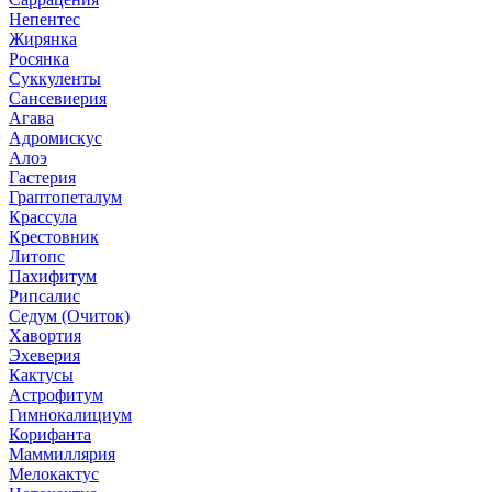
Непентес
Жирянка
Росянка
Суккуленты
Сансевиерия
Агава
Адромискус
Алоэ
Гастерия
Граптопеталум
Крассула
Крестовник
Литопс
Пахифитум
Рипсалис
Седум (Очиток)
Хавортия
Эхеверия
Кактусы
Астрофитум
Гимнокалициум
Корифанта
Маммиллярия
Мелокактус