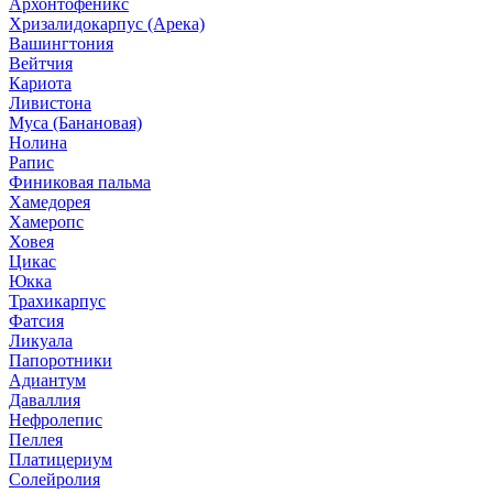
Архонтофеникс
Хризалидокарпус (Арека)
Вашингтония
Вейтчия
Кариота
Ливистона
Муса (Банановая)
Нолина
Рапис
Финиковая пальма
Хамедорея
Хамеропс
Ховея
Цикас
Юкка
Трахикарпус
Фатсия
Ликуала
Папоротники
Адиантум
Даваллия
Нефролепис
Пеллея
Платицериум
Солейролия