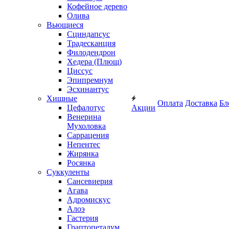
Кофейное дерево
Олива
Вьющиеся
Сциндапсус
Традесканция
Филодендрон
Хедера (Плющ)
Циссус
Эпипремнум
Эсхинантус
Хищные
Оплата
Доставка
Бл
Цефалотус
Акции
Венерина
Мухоловка
Саррацения
Непентес
Жирянка
Росянка
Суккуленты
Сансевиерия
Агава
Адромискус
Алоэ
Гастерия
Граптопеталум