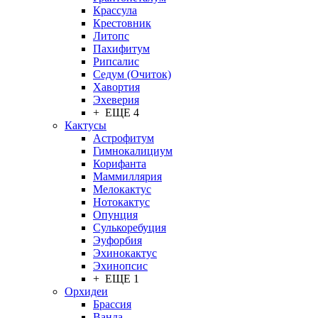
Крассула
Крестовник
Литопс
Пахифитум
Рипсалис
Седум (Очиток)
Хавортия
Эхеверия
+ ЕЩЕ 4
Кактусы
Астрофитум
Гимнокалициум
Корифанта
Маммиллярия
Мелокактус
Нотокактус
Опунция
Сулькоребуция
Эуфорбия
Эхинокактус
Эхинопсис
+ ЕЩЕ 1
Орхидеи
Брассия
Ванда