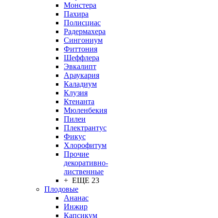
Монстера
Пахира
Полисциас
Радермахера
Сингониум
Фиттония
Шеффлера
Эвкалипт
Араукария
Каладиум
Клузия
Ктенанта
Мюленбекия
Пилеи
Плектрантус
Фикус
Хлорофитум
Прочие
декоративно-
лиственные
+ ЕЩЕ 23
Плодовые
Ананас
Инжир
Капсикум