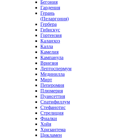
Бегония
Гардения
Герань
(Пеларгония)
Гербера
Гибискус
Гортензия
Каланхоэ
Калла
Камелия
Кампанула
Вриезия
Лептоспермум
Мединилла
Мирт
Пеперомия
Плюмерия
Пуансеттия
Спатифиллум
Стефанотис
Стрелиция
Фиалки
Хойя
Хризантема
Цикламен