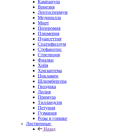
Кампанула
Вриезия
Лептоспермум
Мединилла
Мирт
Пеперомия
Плюмерия
Пуансеттия
Спатифиллум
Стефанотис
Стрелиция
Фиалки
Хойя
Хризантема
Цикламен
Шлюмбергера
Гвоздика
Лилия
Примула
Тилландсия
Петуния
Гузмания
Розы в горшке
Лиственные
Назад