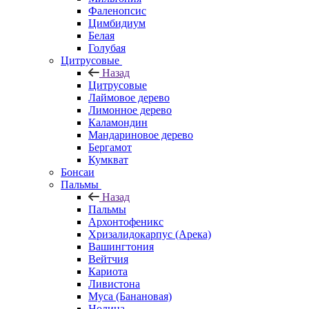
Фаленопсис
Цимбидиум
Белая
Голубая
Цитрусовые
Назад
Цитрусовые
Лаймовое дерево
Лимонное дерево
Каламондин
Мандариновое дерево
Бергамот
Кумкват
Бонсаи
Пальмы
Назад
Пальмы
Архонтофеникс
Хризалидокарпус (Арека)
Вашингтония
Вейтчия
Кариота
Ливистона
Муса (Банановая)
Нолина