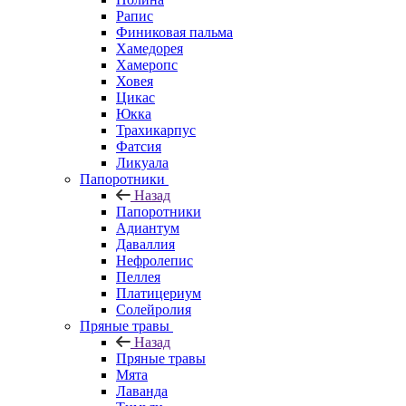
Рапис
Финиковая пальма
Хамедорея
Хамеропс
Ховея
Цикас
Юкка
Трахикарпус
Фатсия
Ликуала
Папоротники
Назад
Папоротники
Адиантум
Даваллия
Нефролепис
Пеллея
Платицериум
Солейролия
Пряные травы
Назад
Пряные травы
Мята
Лаванда