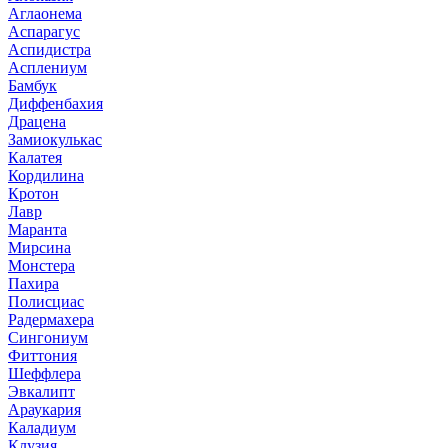
Аглаонема
Аспарагус
Аспидистра
Асплениум
Бамбук
Диффенбахия
Драцена
Замиокулькас
Калатея
Кордилина
Кротон
Лавр
Маранта
Мирсина
Монстера
Пахира
Полисциас
Радермахера
Сингониум
Фиттония
Шеффлера
Эвкалипт
Араукария
Каладиум
Клузия