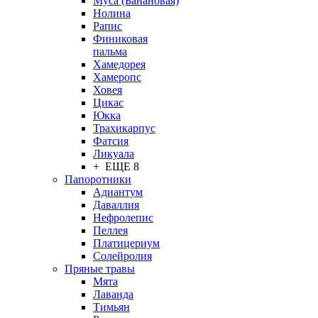
Муса (Банановая)
Нолина
Рапис
Финиковая
пальма
Хамедорея
Хамеропс
Ховея
Цикас
Юкка
Трахикарпус
Фатсия
Ликуала
+ ЕЩЕ 8
Папоротники
Адиантум
Даваллия
Нефролепис
Пеллея
Платицериум
Солейролия
Пряные травы
Мята
Лаванда
Тимьян