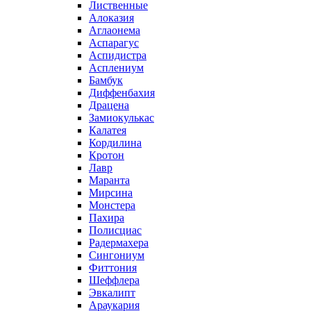
Лиственные
Алоказия
Аглаонема
Аспарагус
Аспидистра
Асплениум
Бамбук
Диффенбахия
Драцена
Замиокулькас
Калатея
Кордилина
Кротон
Лавр
Маранта
Мирсина
Монстера
Пахира
Полисциас
Радермахера
Сингониум
Фиттония
Шеффлера
Эвкалипт
Араукария