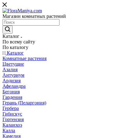
Магазин комнатных растений
Каталог
По всему сайту
По каталогу
Каталог
Комнатные растения
Цветущие
Азалия
Антуриум
Ардизия
Афеландра
Бегония
Гардения
Герань (Пеларгония)
Гербера
Гибискус
Гортензия
Каланхоэ
Калла
Камелия