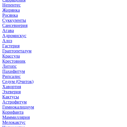
Непентес
Жирянка
Росянка
Суккуленты
Сансевиерия
Агава
Адромискус
Алоэ
Гастерия
Граптопеталум
Крассула
Крестовник
Литопс
Пахифитум
Рипсалис
Седум (Очиток)
Хавортия
Эхеверия
Кактусы
Астрофитум
Гимнокалициум
Корифанта
Маммиллярия
Мелокактус