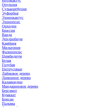
Нотокактус
Опунция
Сулькоребуция
Эуфорбия
Эхинокактус
Эхинопсис
Орхидеи
Брассия
Ванда
Дендробиум
Камбрия
Мильтония
Фаленопсис
Цимбидиум
Белая
Голубая
Цитрусовые
Лаймовое дерево
Лимонное дерево
Каламондин
Мандариновое дерево
Бергамот
Кумкват
Бонсаи
Пальмы