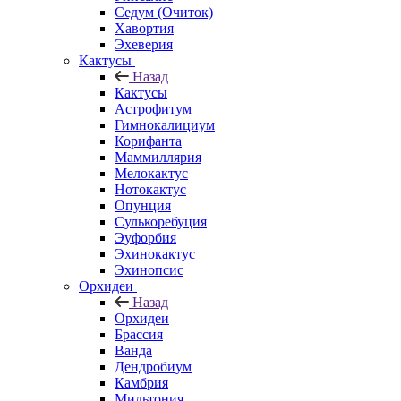
Седум (Очиток)
Хавортия
Эхеверия
Кактусы
Назад
Кактусы
Астрофитум
Гимнокалициум
Корифанта
Маммиллярия
Мелокактус
Нотокактус
Опунция
Сулькоребуция
Эуфорбия
Эхинокактус
Эхинопсис
Орхидеи
Назад
Орхидеи
Брассия
Ванда
Дендробиум
Камбрия
Мильтония