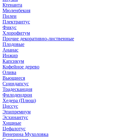
Ктенанта
Мюленбекия
Пилеи
Плектрантус
Фикус
Хлорофитум
Прочие декоративно-лиственные
Плодовые
Ананас
Инжир
Капсикум
Кофейное дерево
Олива
Вьющиеся
Сциндапсус
Традесканция
Филодендрон
Хедера (Плющ)
Циссус
Эпипремнум
Эсхинантус
Хищные
Цефалотус
Венерина Мухоловка
Саррацения