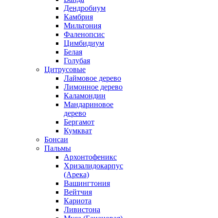
Дендробиум
Камбрия
Мильтония
Фаленопсис
Цимбидиум
Белая
Голубая
Цитрусовые
Лаймовое дерево
Лимонное дерево
Каламондин
Мандариновое
дерево
Бергамот
Кумкват
Бонсаи
Пальмы
Архонтофеникс
Хризалидокарпус
(Арека)
Вашингтония
Вейтчия
Кариота
Ливистона