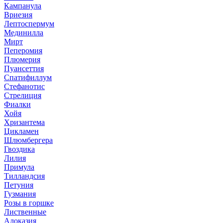
Кампанула
Вриезия
Лептоспермум
Мединилла
Мирт
Пеперомия
Плюмерия
Пуансеттия
Спатифиллум
Стефанотис
Стрелиция
Фиалки
Хойя
Хризантема
Цикламен
Шлюмбергера
Гвоздика
Лилия
Примула
Тилландсия
Петуния
Гузмания
Розы в горшке
Лиственные
Алоказия