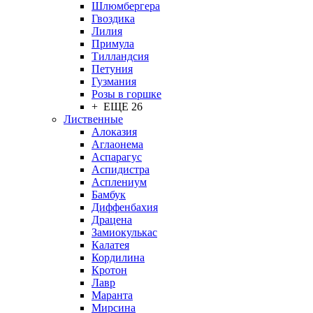
Шлюмбергера
Гвоздика
Лилия
Примула
Тилландсия
Петуния
Гузмания
Розы в горшке
+ ЕЩЕ 26
Лиственные
Алоказия
Аглаонема
Аспарагус
Аспидистра
Асплениум
Бамбук
Диффенбахия
Драцена
Замиокулькас
Калатея
Кордилина
Кротон
Лавр
Маранта
Мирсина