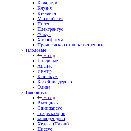
Каладиум
Клузия
Ктенанта
Мюленбекия
Пилеи
Плектрантус
Фикус
Хлорофитум
Прочие декоративно-лиственные
Плодовые
Назад
Плодовые
Ананас
Инжир
Капсикум
Кофейное дерево
Олива
Вьющиеся
Назад
Вьющиеся
Сциндапсус
Традесканция
Филодендрон
Хедера (Плющ)
Циссус