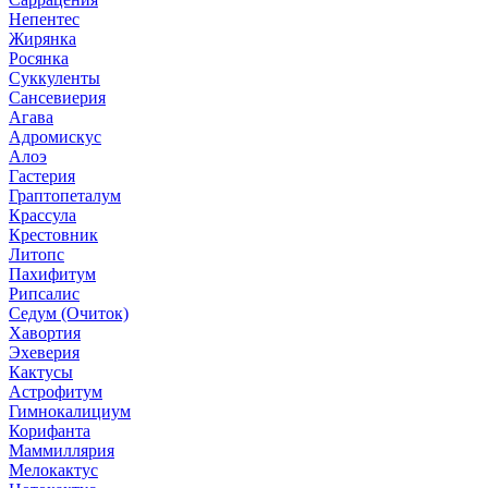
Непентес
Жирянка
Росянка
Суккуленты
Сансевиерия
Агава
Адромискус
Алоэ
Гастерия
Граптопеталум
Крассула
Крестовник
Литопс
Пахифитум
Рипсалис
Седум (Очиток)
Хавортия
Эхеверия
Кактусы
Астрофитум
Гимнокалициум
Корифанта
Маммиллярия
Мелокактус