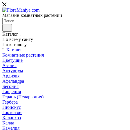
Магазин комнатных растений
Каталог
По всему сайту
По каталогу
Каталог
Комнатные растения
Цветущие
Азалия
Антуриум
Ардизия
Афеландра
Бегония
Гардения
Герань (Пеларгония)
Гербера
Гибискус
Гортензия
Каланхоэ
Калла
Камелия