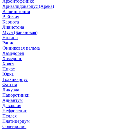
Архонтофеникс
Хризалидокарпус (Арека)
Вашингтония
Вейтчия
Кариота
Ливистона
Муса (Банановая)
Нолина
Рапис
Финиковая пальма
Хамедорея
Хамеропс
Ховея
Цикас
Юкка
Трахикарпус
Фатсия
Ликуала
Папоротники
Адиантум
Даваллия
Нефролепис
Пеллея
Платицериум
Солейролия