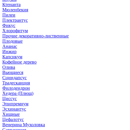
Ктенанта
Мюленбекия
Пилеи
Плектрантус
Фикус
Хлорофитум
Прочие декоративно-лиственные
Плодовые
Ананас
Инжир
Капсикум
Кофейное дерево
Олива
Вьющиеся
Сциндапсус
Традесканция
Филодендрон
Хедера (Плющ)
Циссус
Эпипремнум
Эсхинантус
Хищные
Цефалотус
Венерина Мухоловка
Саррацения