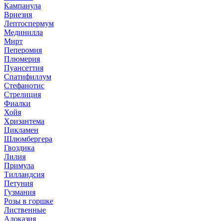
Кампанула
Вриезия
Лептоспермум
Мединилла
Мирт
Пеперомия
Плюмерия
Пуансеттия
Спатифиллум
Стефанотис
Стрелиция
Фиалки
Хойя
Хризантема
Цикламен
Шлюмбергера
Гвоздика
Лилия
Примула
Тилландсия
Петуния
Гузмания
Розы в горшке
Лиственные
Алоказия