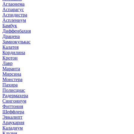
Аглаонема
Аспарагус
Аспидистра
Асплениум
Бамбук
Диффенбахия
Драцена
Замиокулькас
Калатея
Кордилина
Кротон
Лавр
Маранта
Мирсина
Монстера
Пахира
Полисциас
Радермахера
Сингониум
Фиттония
Шеффлера
Эвкалипт
Араукария
Каладиум
Клузия