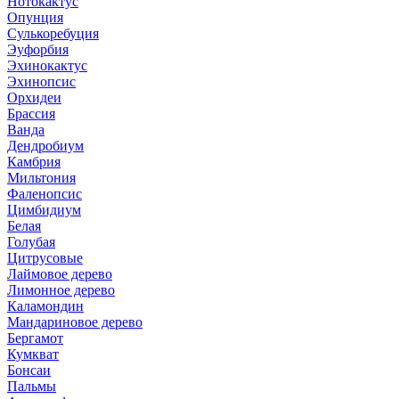
Нотокактус
Опунция
Сулькоребуция
Эуфорбия
Эхинокактус
Эхинопсис
Орхидеи
Брассия
Ванда
Дендробиум
Камбрия
Мильтония
Фаленопсис
Цимбидиум
Белая
Голубая
Цитрусовые
Лаймовое дерево
Лимонное дерево
Каламондин
Мандариновое дерево
Бергамот
Кумкват
Бонсаи
Пальмы