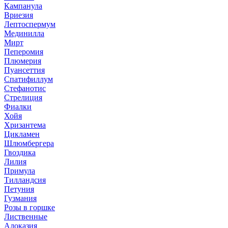
Кампанула
Вриезия
Лептоспермум
Мединилла
Мирт
Пеперомия
Плюмерия
Пуансеттия
Спатифиллум
Стефанотис
Стрелиция
Фиалки
Хойя
Хризантема
Цикламен
Шлюмбергера
Гвоздика
Лилия
Примула
Тилландсия
Петуния
Гузмания
Розы в горшке
Лиственные
Алоказия