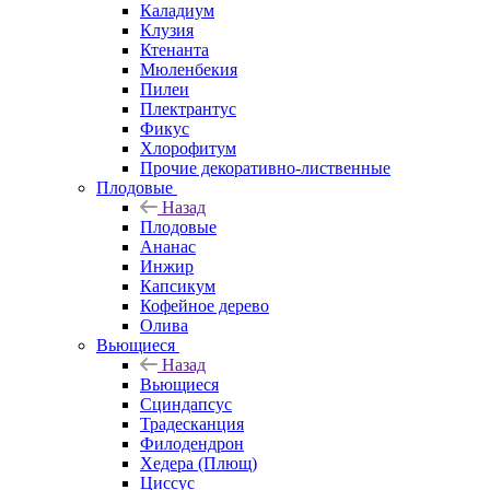
Каладиум
Клузия
Ктенанта
Мюленбекия
Пилеи
Плектрантус
Фикус
Хлорофитум
Прочие декоративно-лиственные
Плодовые
Назад
Плодовые
Ананас
Инжир
Капсикум
Кофейное дерево
Олива
Вьющиеся
Назад
Вьющиеся
Сциндапсус
Традесканция
Филодендрон
Хедера (Плющ)
Циссус