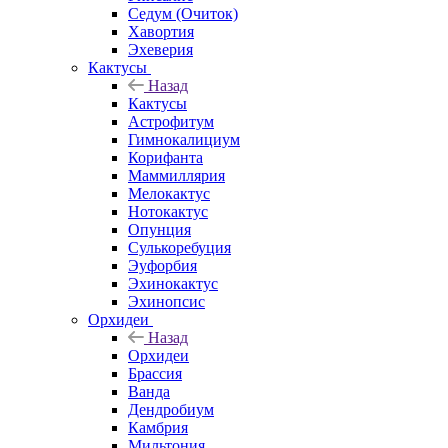
Седум (Очиток)
Хавортия
Эхеверия
Кактусы
Назад
Кактусы
Астрофитум
Гимнокалициум
Корифанта
Маммиллярия
Мелокактус
Нотокактус
Опунция
Сулькоребуция
Эуфорбия
Эхинокактус
Эхинопсис
Орхидеи
Назад
Орхидеи
Брассия
Ванда
Дендробиум
Камбрия
Мильтония