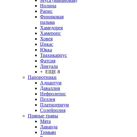
Муса (Банановая)
Нолина
Рапис
Финиковая
пальма
Хамедорея
Хамеропс
Ховея
Цикас
Юкка
Трахикарпус
Фатсия
Ликуала
+ ЕЩЕ 8
Папоротники
Адиантум
Даваллия
Нефролепис
Пеллея
Платицериум
Солейролия
Пряные травы
Мята
Лаванда
Тимьян