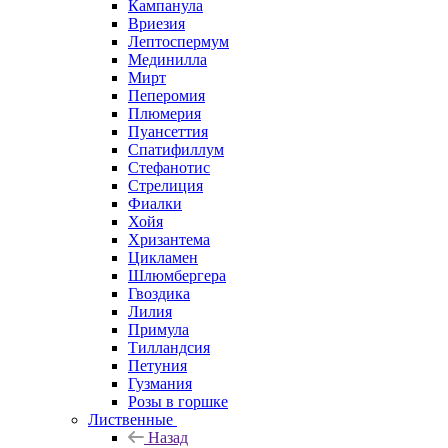
Кампанула
Вриезия
Лептоспермум
Мединилла
Мирт
Пеперомия
Плюмерия
Пуансеттия
Спатифиллум
Стефанотис
Стрелиция
Фиалки
Хойя
Хризантема
Цикламен
Шлюмбергера
Гвоздика
Лилия
Примула
Тилландсия
Петуния
Гузмания
Розы в горшке
Лиственные
Назад