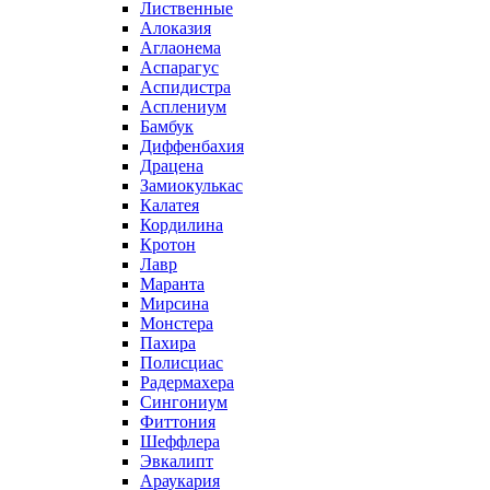
Лиственные
Алоказия
Аглаонема
Аспарагус
Аспидистра
Асплениум
Бамбук
Диффенбахия
Драцена
Замиокулькас
Калатея
Кордилина
Кротон
Лавр
Маранта
Мирсина
Монстера
Пахира
Полисциас
Радермахера
Сингониум
Фиттония
Шеффлера
Эвкалипт
Араукария