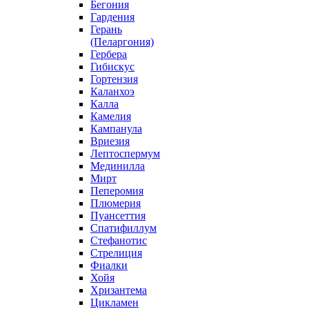
Бегония
Гардения
Герань
(Пеларгония)
Гербера
Гибискус
Гортензия
Каланхоэ
Калла
Камелия
Кампанула
Вриезия
Лептоспермум
Мединилла
Мирт
Пеперомия
Плюмерия
Пуансеттия
Спатифиллум
Стефанотис
Стрелиция
Фиалки
Хойя
Хризантема
Цикламен