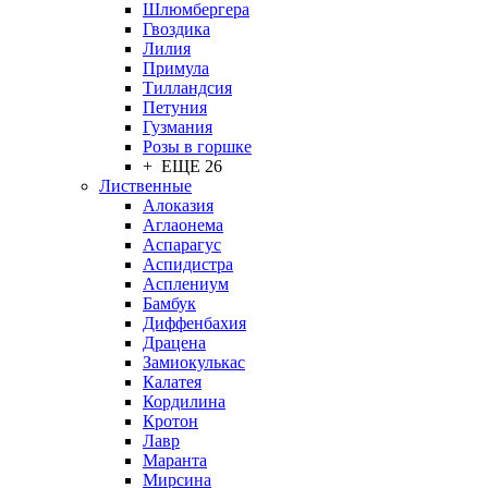
Шлюмбергера
Гвоздика
Лилия
Примула
Тилландсия
Петуния
Гузмания
Розы в горшке
+ ЕЩЕ 26
Лиственные
Алоказия
Аглаонема
Аспарагус
Аспидистра
Асплениум
Бамбук
Диффенбахия
Драцена
Замиокулькас
Калатея
Кордилина
Кротон
Лавр
Маранта
Мирсина