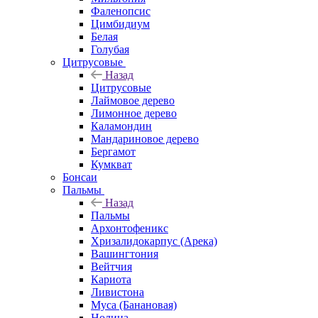
Фаленопсис
Цимбидиум
Белая
Голубая
Цитрусовые
Назад
Цитрусовые
Лаймовое дерево
Лимонное дерево
Каламондин
Мандариновое дерево
Бергамот
Кумкват
Бонсаи
Пальмы
Назад
Пальмы
Архонтофеникс
Хризалидокарпус (Арека)
Вашингтония
Вейтчия
Кариота
Ливистона
Муса (Банановая)
Нолина