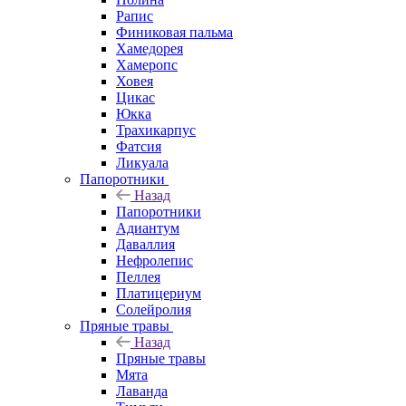
Рапис
Финиковая пальма
Хамедорея
Хамеропс
Ховея
Цикас
Юкка
Трахикарпус
Фатсия
Ликуала
Папоротники
Назад
Папоротники
Адиантум
Даваллия
Нефролепис
Пеллея
Платицериум
Солейролия
Пряные травы
Назад
Пряные травы
Мята
Лаванда