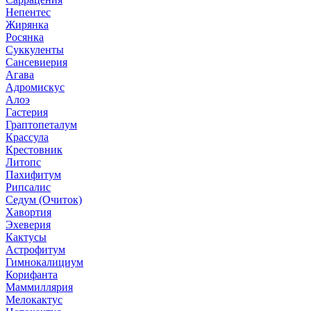
Непентес
Жирянка
Росянка
Суккуленты
Сансевиерия
Агава
Адромискус
Алоэ
Гастерия
Граптопеталум
Крассула
Крестовник
Литопс
Пахифитум
Рипсалис
Седум (Очиток)
Хавортия
Эхеверия
Кактусы
Астрофитум
Гимнокалициум
Корифанта
Маммиллярия
Мелокактус