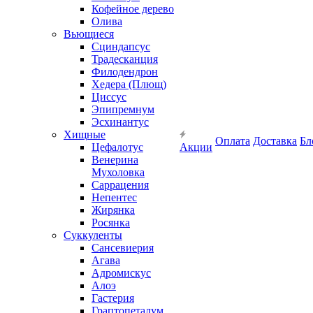
Кофейное дерево
Олива
Вьющиеся
Сциндапсус
Традесканция
Филодендрон
Хедера (Плющ)
Циссус
Эпипремнум
Эсхинантус
Хищные
Оплата
Доставка
Бл
Цефалотус
Акции
Венерина
Мухоловка
Саррацения
Непентес
Жирянка
Росянка
Суккуленты
Сансевиерия
Агава
Адромискус
Алоэ
Гастерия
Граптопеталум