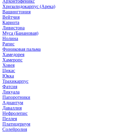
Архонтофеникс
Хризалидокарпус (Арека)
Вашингтония
Вейтчия
Кариота
Ливистона
Муса (Банановая)
Нолина
Рапис
Финиковая пальма
Хамедорея
Хамеропс
Ховея
Цикас
Юкка
Трахикарпус
Фатсия
Ликуала
Папоротники
Адиантум
Даваллия
Нефролепис
Пеллея
Платицериум
Солейролия