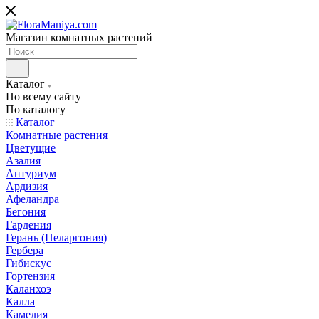
Магазин комнатных растений
Каталог
По всему сайту
По каталогу
Каталог
Комнатные растения
Цветущие
Азалия
Антуриум
Ардизия
Афеландра
Бегония
Гардения
Герань (Пеларгония)
Гербера
Гибискус
Гортензия
Каланхоэ
Калла
Камелия