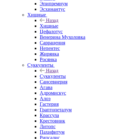
Эпипремнум
Эсхинантус
Хищные
Назад
Хищные
Цефалотус
Венерина Мухоловка
Саррацения
Непентес
Жирянка
Росянка
Суккуленты
Назад
Суккуленты
Сансевиерия
Агава
Адромискус
Алоэ
Гастерия
Граптопеталум
Крассула
Крестовник
Литопс
Пахифитум
Рипсалис