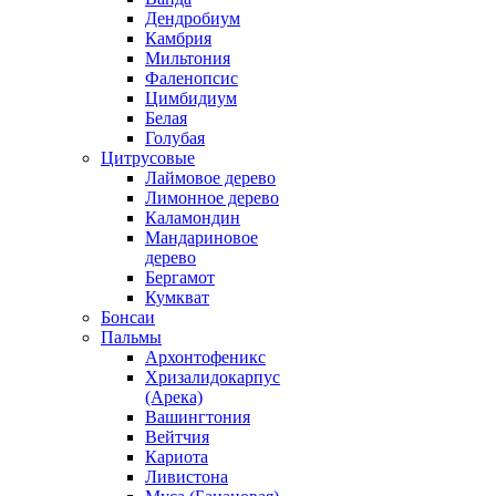
Дендробиум
Камбрия
Мильтония
Фаленопсис
Цимбидиум
Белая
Голубая
Цитрусовые
Лаймовое дерево
Лимонное дерево
Каламондин
Мандариновое
дерево
Бергамот
Кумкват
Бонсаи
Пальмы
Архонтофеникс
Хризалидокарпус
(Арека)
Вашингтония
Вейтчия
Кариота
Ливистона