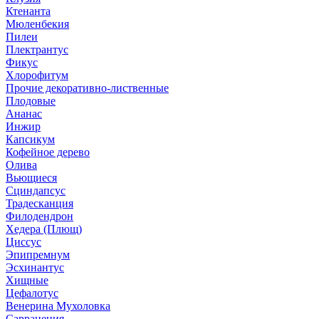
Ктенанта
Мюленбекия
Пилеи
Плектрантус
Фикус
Хлорофитум
Прочие декоративно-лиственные
Плодовые
Ананас
Инжир
Капсикум
Кофейное дерево
Олива
Вьющиеся
Сциндапсус
Традесканция
Филодендрон
Хедера (Плющ)
Циссус
Эпипремнум
Эсхинантус
Хищные
Цефалотус
Венерина Мухоловка
Саррацения