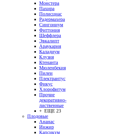
Монстера
Пахира
Полисциас
Радермахера
Сингониум
Фиттония
Шеффлера
Эвкалипт
Араукария
Каладиум
Клузия
Ктенанта
Мюленбекия
Пилеи
Плектрантус
Фикус
Хлорофитум
Прочие
декоративно-
лиственные
+ ЕЩЕ 23
Плодовые
Ананас
Инжир
Капсикум