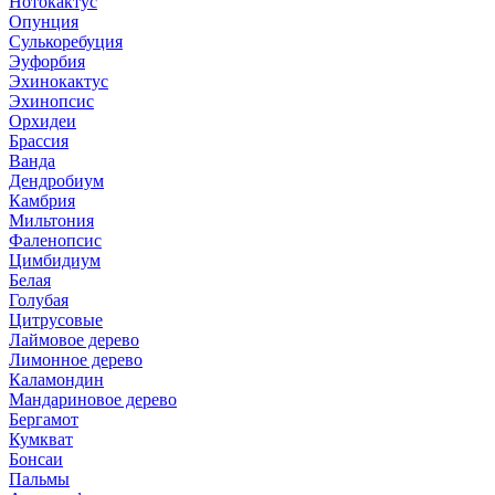
Нотокактус
Опунция
Сулькоребуция
Эуфорбия
Эхинокактус
Эхинопсис
Орхидеи
Брассия
Ванда
Дендробиум
Камбрия
Мильтония
Фаленопсис
Цимбидиум
Белая
Голубая
Цитрусовые
Лаймовое дерево
Лимонное дерево
Каламондин
Мандариновое дерево
Бергамот
Кумкват
Бонсаи
Пальмы