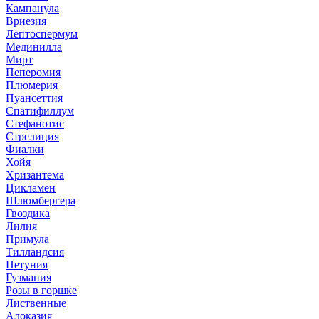
Кампанула
Вриезия
Лептоспермум
Мединилла
Мирт
Пеперомия
Плюмерия
Пуансеттия
Спатифиллум
Стефанотис
Стрелиция
Фиалки
Хойя
Хризантема
Цикламен
Шлюмбергера
Гвоздика
Лилия
Примула
Тилландсия
Петуния
Гузмания
Розы в горшке
Лиственные
Алоказия