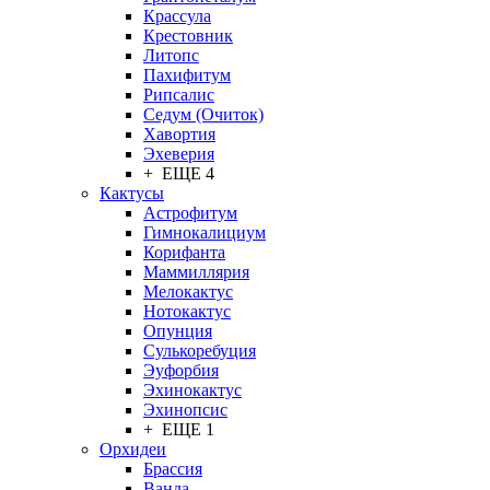
Крассула
Крестовник
Литопс
Пахифитум
Рипсалис
Седум (Очиток)
Хавортия
Эхеверия
+ ЕЩЕ 4
Кактусы
Астрофитум
Гимнокалициум
Корифанта
Маммиллярия
Мелокактус
Нотокактус
Опунция
Сулькоребуция
Эуфорбия
Эхинокактус
Эхинопсис
+ ЕЩЕ 1
Орхидеи
Брассия
Ванда