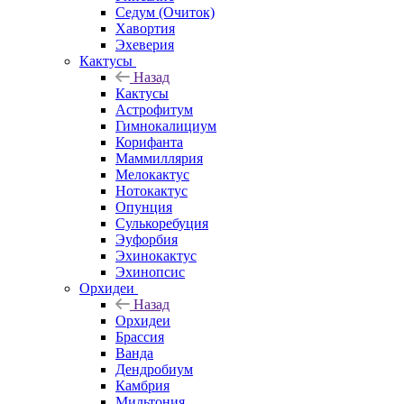
Седум (Очиток)
Хавортия
Эхеверия
Кактусы
Назад
Кактусы
Астрофитум
Гимнокалициум
Корифанта
Маммиллярия
Мелокактус
Нотокактус
Опунция
Сулькоребуция
Эуфорбия
Эхинокактус
Эхинопсис
Орхидеи
Назад
Орхидеи
Брассия
Ванда
Дендробиум
Камбрия
Мильтония