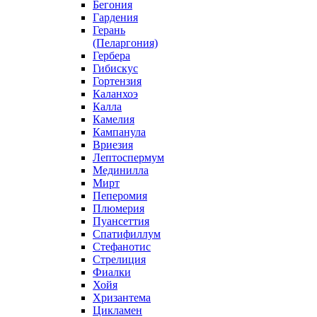
Бегония
Гардения
Герань
(Пеларгония)
Гербера
Гибискус
Гортензия
Каланхоэ
Калла
Камелия
Кампанула
Вриезия
Лептоспермум
Мединилла
Мирт
Пеперомия
Плюмерия
Пуансеттия
Спатифиллум
Стефанотис
Стрелиция
Фиалки
Хойя
Хризантема
Цикламен