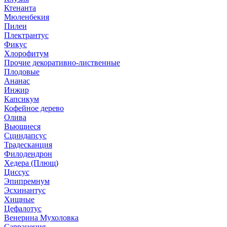
Ктенанта
Мюленбекия
Пилеи
Плектрантус
Фикус
Хлорофитум
Прочие декоративно-лиственные
Плодовые
Ананас
Инжир
Капсикум
Кофейное дерево
Олива
Вьющиеся
Сциндапсус
Традесканция
Филодендрон
Хедера (Плющ)
Циссус
Эпипремнум
Эсхинантус
Хищные
Цефалотус
Венерина Мухоловка
Саррацения