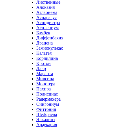
Лиственные
Алоказия
Аглаонема
Аспарагус
Аспидистра
Асплениум
Бамбук
Диффенбахия
Драцена
Замиокулькас
Калатея
Кордилина
Кротон
Лавр
Маранта
Мирсина
Монстера
Пахира
Полисциас
Радермахера
Сингониум
Фиттония
Шеффлера
Эвкалипт
Араукария