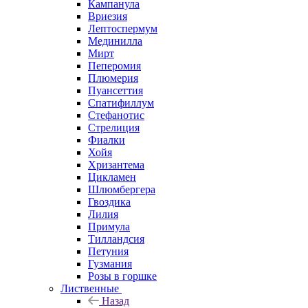
Кампанула
Вриезия
Лептоспермум
Мединилла
Мирт
Пеперомия
Плюмерия
Пуансеттия
Спатифиллум
Стефанотис
Стрелиция
Фиалки
Хойя
Хризантема
Цикламен
Шлюмбергера
Гвоздика
Лилия
Примула
Тилландсия
Петуния
Гузмания
Розы в горшке
Лиственные
Назад