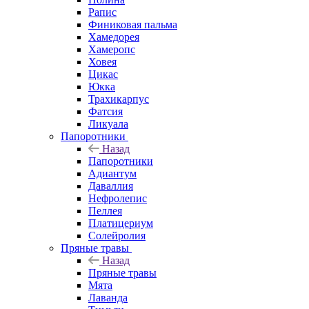
Рапис
Финиковая пальма
Хамедорея
Хамеропс
Ховея
Цикас
Юкка
Трахикарпус
Фатсия
Ликуала
Папоротники
Назад
Папоротники
Адиантум
Даваллия
Нефролепис
Пеллея
Платицериум
Солейролия
Пряные травы
Назад
Пряные травы
Мята
Лаванда