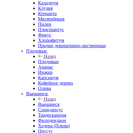
Каладиум
Клузия
Ктенанта
Мюленбекия
Пилеи
Плектрантус
Фикус
Хлорофитум
Прочие декоративно-лиственные
Плодовые
Назад
Плодовые
Ананас
Инжир
Капсикум
Кофейное дерево
Олива
Вьющиеся
Назад
Вьющиеся
Сциндапсус
Традесканция
Филодендрон
Хедера (Плющ)
Циссус