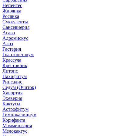
Непентес
Жирянка
Росянка
Суккуленты
Сансевиерия
Агава
Адромискус
Алоэ
Гастерия
Граптопеталум
Крассула
Крестовник
Литопс
Пахифитум
Рипсалис
Седум (Очиток)
Хавортия
Эхеверия
Кактусы
Астрофитум
Гимнокалициум
Корифанта
Маммиллярия
Мелокактус