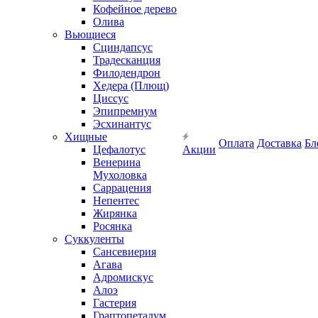
Кофейное дерево
Олива
Вьющиеся
Сциндапсус
Традесканция
Филодендрон
Хедера (Плющ)
Циссус
Эпипремнум
Эсхинантус
Хищные
Оплата
Доставка
Бл
Цефалотус
Акции
Венерина
Мухоловка
Саррацения
Непентес
Жирянка
Росянка
Суккуленты
Сансевиерия
Агава
Адромискус
Алоэ
Гастерия
Граптопеталум