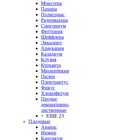
Монстера
Пахира
Полисциас
Радермахера
Сингониум
Фиттония
Шеффлера
Эвкалипт
Араукария
Каладиум
Клузия
Ктенанта
Мюленбекия
Пилеи
Плектрантус
Фикус
Хлорофитум
Прочие
декоративно-
лиственные
+ ЕЩЕ 23
Плодовые
Ананас
Инжир
Капсикум