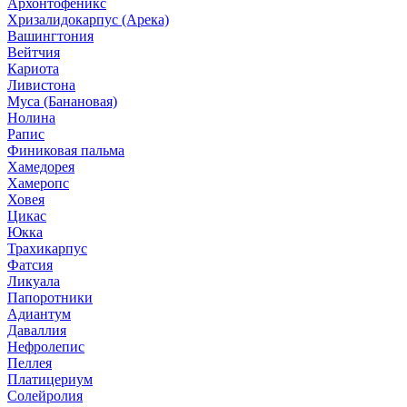
Архонтофеникс
Хризалидокарпус (Арека)
Вашингтония
Вейтчия
Кариота
Ливистона
Муса (Банановая)
Нолина
Рапис
Финиковая пальма
Хамедорея
Хамеропс
Ховея
Цикас
Юкка
Трахикарпус
Фатсия
Ликуала
Папоротники
Адиантум
Даваллия
Нефролепис
Пеллея
Платицериум
Солейролия