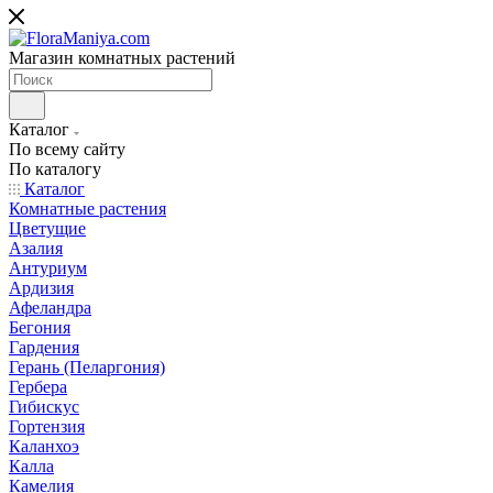
Магазин комнатных растений
Каталог
По всему сайту
По каталогу
Каталог
Комнатные растения
Цветущие
Азалия
Антуриум
Ардизия
Афеландра
Бегония
Гардения
Герань (Пеларгония)
Гербера
Гибискус
Гортензия
Каланхоэ
Калла
Камелия