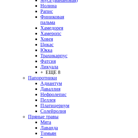
Муса (Банановая)
Нолина
Рапис
Финиковая
пальма
Хамедорея
Хамеропс
Ховея
Цикас
Юкка
Трахикарпус
Фатсия
Ликуала
+ ЕЩЕ 8
Папоротники
Адиантум
Даваллия
Нефролепис
Пеллея
Платицериум
Солейролия
Пряные травы
Мята
Лаванда
Тимьян