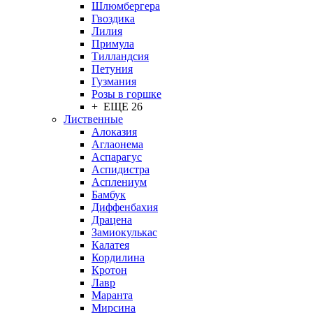
Шлюмбергера
Гвоздика
Лилия
Примула
Тилландсия
Петуния
Гузмания
Розы в горшке
+ ЕЩЕ 26
Лиственные
Алоказия
Аглаонема
Аспарагус
Аспидистра
Асплениум
Бамбук
Диффенбахия
Драцена
Замиокулькас
Калатея
Кордилина
Кротон
Лавр
Маранта
Мирсина