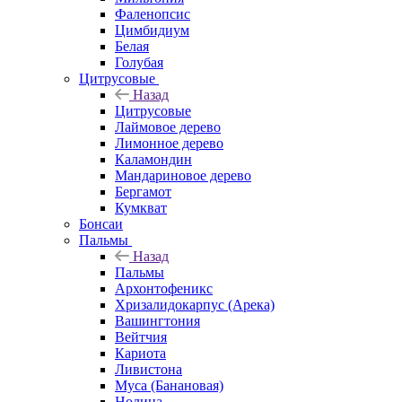
Фаленопсис
Цимбидиум
Белая
Голубая
Цитрусовые
Назад
Цитрусовые
Лаймовое дерево
Лимонное дерево
Каламондин
Мандариновое дерево
Бергамот
Кумкват
Бонсаи
Пальмы
Назад
Пальмы
Архонтофеникс
Хризалидокарпус (Арека)
Вашингтония
Вейтчия
Кариота
Ливистона
Муса (Банановая)
Нолина