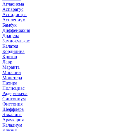
Аглаонема
Аспарагус
Аспидистра
Асплениум
Бамбук
Диффенбахия
Драцена
Замиокулькас
Калатея
Кордилина
Кротон
Лавр
Маранта
Мирсина
Монстера
Пахира
Полисциас
Радермахера
Сингониум
Фиттония
Шеффлера
Эвкалипт
Араукария
Каладиум
Клузия