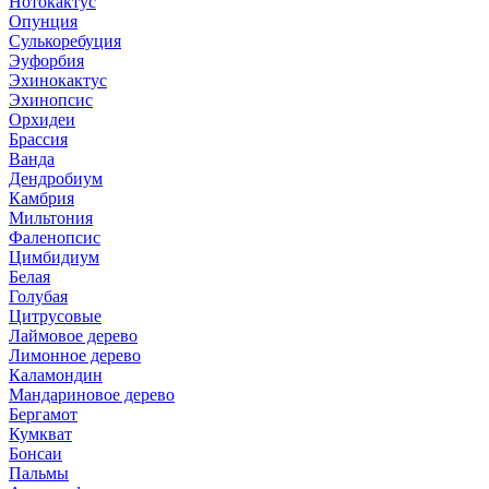
Нотокактус
Опунция
Сулькоребуция
Эуфорбия
Эхинокактус
Эхинопсис
Орхидеи
Брассия
Ванда
Дендробиум
Камбрия
Мильтония
Фаленопсис
Цимбидиум
Белая
Голубая
Цитрусовые
Лаймовое дерево
Лимонное дерево
Каламондин
Мандариновое дерево
Бергамот
Кумкват
Бонсаи
Пальмы