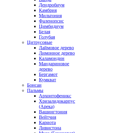
Дендробиум
Камбрия
Мильтония
Фаленопсис
Цимбидиум
Белая
Голубая
Цитрусовые
Лаймовое дерево
Лимонное дерево
Каламондин
Мандариновое
дерево
Бергамот
Кумкват
Бонсаи
Пальмы
Архонтофеникс
Хризалидокарпус
(Арека)
Вашингтония
Вейтчия
Кариота
Ливистона