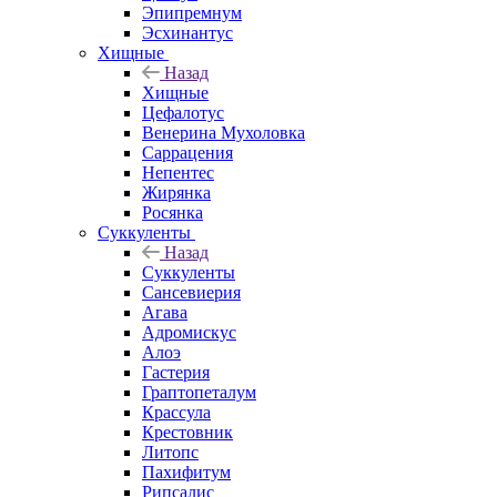
Эпипремнум
Эсхинантус
Хищные
Назад
Хищные
Цефалотус
Венерина Мухоловка
Саррацения
Непентес
Жирянка
Росянка
Суккуленты
Назад
Суккуленты
Сансевиерия
Агава
Адромискус
Алоэ
Гастерия
Граптопеталум
Крассула
Крестовник
Литопс
Пахифитум
Рипсалис