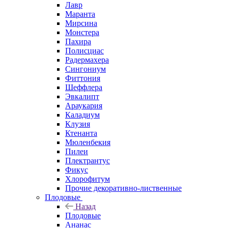
Лавр
Маранта
Мирсина
Монстера
Пахира
Полисциас
Радермахера
Сингониум
Фиттония
Шеффлера
Эвкалипт
Араукария
Каладиум
Клузия
Ктенанта
Мюленбекия
Пилеи
Плектрантус
Фикус
Хлорофитум
Прочие декоративно-лиственные
Плодовые
Назад
Плодовые
Ананас