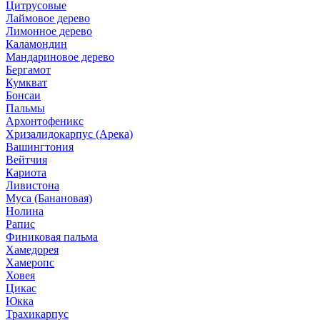
Цитрусовые
Лаймовое дерево
Лимонное дерево
Каламондин
Мандариновое дерево
Бергамот
Кумкват
Бонсаи
Пальмы
Архонтофеникс
Хризалидокарпус (Арека)
Вашингтония
Вейтчия
Кариота
Ливистона
Муса (Банановая)
Нолина
Рапис
Финиковая пальма
Хамедорея
Хамеропс
Ховея
Цикас
Юкка
Трахикарпус