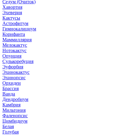
Седум (Очиток)
Хавортия
Эхеверия
Кактусы
Астрофитум
Гимнокалициум
Корифанта
Маммиллярия
Мелокактус
Нотокактус
Опунция
Сулькоребуция
Эуфорбия
Эхинокактус
Эхинопсис
Орхидеи
Брассия
Ванда
Дендробиум
Камбрия
Мильтония
Фаленопсис
Цимбидиум
Белая
Голубая