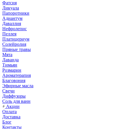
Фатсия
Ликуала
Папоротники
Адиантум
Даваллия
Нефролепис
Пеллея
Платицериум
Солейролия
Пряные травы
Мята
Лаванда
Тимьян
Розмарин
Ароматерапия
Благовония
Эфирные масла
Свечи
Диффузоры
Соль для ванн
Акции
Оплата
Доставка
Блог
Контакты