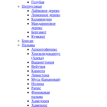
Голубая
Цитрусовые
Лаймовое дерево
Лимонное дерево
Каламондин
Мандариновое
дерево
Бергамот
Кумкват
Бонсаи
Пальмы
Архонтофеникс
Хризалидокарпус
(Арека)
Вашингтония
Вейтчия
Кариота
Ливистона
Муса (Банановая)
Нолина
Рапис
Финиковая
пальма
Хамедорея
Хамеропс