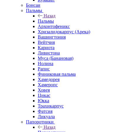
Бонсаи
Пальмы
Назад
Пальмы
Архонтофеникс
Хризалидокарпус (Арека)
Вашингтония
Вейтчия
Кариота
Ливистона
Муса (Банановая)
Нолина
Рапис
Финиковая пальма
Хамедорея
Хамеропс
Ховея
Цикас
Юкка
Трахикарпус
Фатсия
Ликуала
Папоротники
Назад