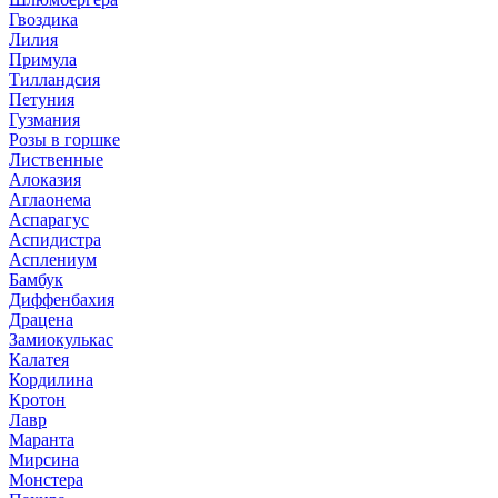
Гвоздика
Лилия
Примула
Тилландсия
Петуния
Гузмания
Розы в горшке
Лиственные
Алоказия
Аглаонема
Аспарагус
Аспидистра
Асплениум
Бамбук
Диффенбахия
Драцена
Замиокулькас
Калатея
Кордилина
Кротон
Лавр
Маранта
Мирсина
Монстера