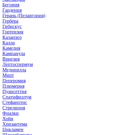
Бегония
Гардения
Герань (Пеларгония)
Гербера
Гибискус
Гортензия
Каланхоэ
Калла
Камелия
Кампанула
Вриезия
Лептоспермум
Мединилла
Мирт
Пеперомия
Плюмерия
Пуансеттия
Спатифиллум
Стефанотис
Стрелиция
Фиалки
Хойя
Хризантема
Цикламен
Шлюмбергера