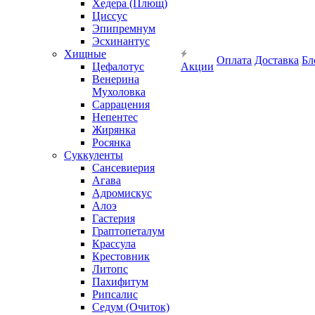
Хедера (Плющ)
Циссус
Эпипремнум
Эсхинантус
Хищные
Оплата
Доставка
Бл
Цефалотус
Акции
Венерина
Мухоловка
Саррацения
Непентес
Жирянка
Росянка
Суккуленты
Сансевиерия
Агава
Адромискус
Алоэ
Гастерия
Граптопеталум
Крассула
Крестовник
Литопс
Пахифитум
Рипсалис
Седум (Очиток)