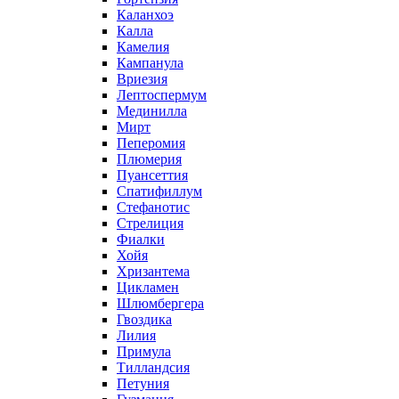
Каланхоэ
Калла
Камелия
Кампанула
Вриезия
Лептоспермум
Мединилла
Мирт
Пеперомия
Плюмерия
Пуансеттия
Спатифиллум
Стефанотис
Стрелиция
Фиалки
Хойя
Хризантема
Цикламен
Шлюмбергера
Гвоздика
Лилия
Примула
Тилландсия
Петуния