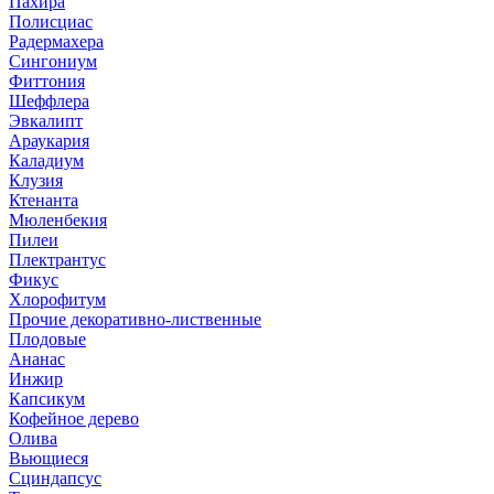
Пахира
Полисциас
Радермахера
Сингониум
Фиттония
Шеффлера
Эвкалипт
Араукария
Каладиум
Клузия
Ктенанта
Мюленбекия
Пилеи
Плектрантус
Фикус
Хлорофитум
Прочие декоративно-лиственные
Плодовые
Ананас
Инжир
Капсикум
Кофейное дерево
Олива
Вьющиеся
Сциндапсус