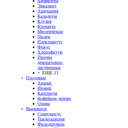
Шеффлера
Эвкалипт
Араукария
Каладиум
Клузия
Ктенанта
Мюленбекия
Пилеи
Плектрантус
Фикус
Хлорофитум
Прочие
декоративно-
лиственные
+ ЕЩЕ 23
Плодовые
Ананас
Инжир
Капсикум
Кофейное дерево
Олива
Вьющиеся
Сциндапсус
Традесканция
Филодендрон