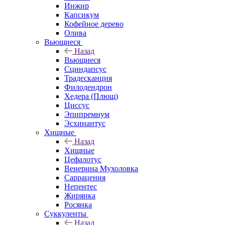
Инжир
Капсикум
Кофейное дерево
Олива
Вьющиеся
Назад
Вьющиеся
Сциндапсус
Традесканция
Филодендрон
Хедера (Плющ)
Циссус
Эпипремнум
Эсхинантус
Хищные
Назад
Хищные
Цефалотус
Венерина Мухоловка
Саррацения
Непентес
Жирянка
Росянка
Суккуленты
Назад