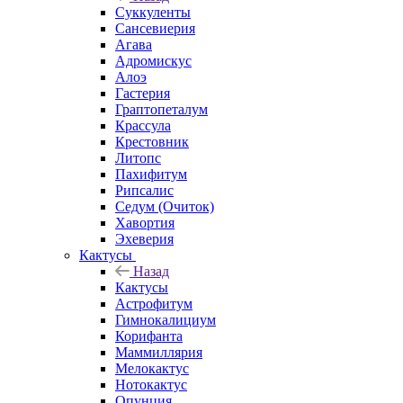
Суккуленты
Сансевиерия
Агава
Адромискус
Алоэ
Гастерия
Граптопеталум
Крассула
Крестовник
Литопс
Пахифитум
Рипсалис
Седум (Очиток)
Хавортия
Эхеверия
Кактусы
Назад
Кактусы
Астрофитум
Гимнокалициум
Корифанта
Маммиллярия
Мелокактус
Нотокактус
Опунция