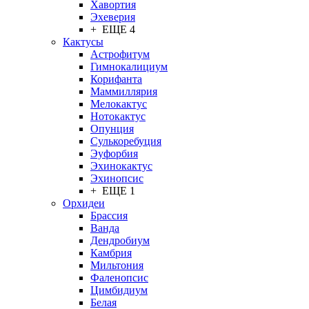
Хавортия
Эхеверия
+ ЕЩЕ 4
Кактусы
Астрофитум
Гимнокалициум
Корифанта
Маммиллярия
Мелокактус
Нотокактус
Опунция
Сулькоребуция
Эуфорбия
Эхинокактус
Эхинопсис
+ ЕЩЕ 1
Орхидеи
Брассия
Ванда
Дендробиум
Камбрия
Мильтония
Фаленопсис
Цимбидиум
Белая