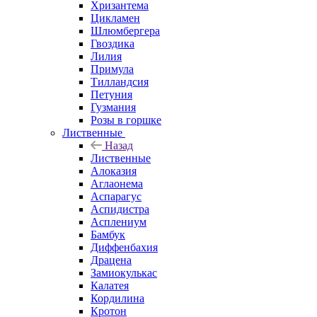
Хризантема
Цикламен
Шлюмбергера
Гвоздика
Лилия
Примула
Тилландсия
Петуния
Гузмания
Розы в горшке
Лиственные
Назад
Лиственные
Алоказия
Аглаонема
Аспарагус
Аспидистра
Асплениум
Бамбук
Диффенбахия
Драцена
Замиокулькас
Калатея
Кордилина
Кротон