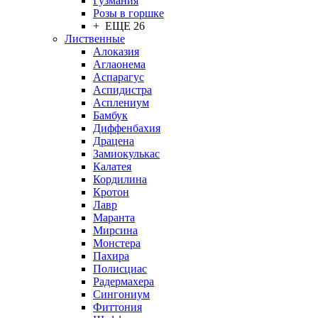
Гузмания
Розы в горшке
+ ЕЩЕ 26
Лиственные
Алоказия
Аглаонема
Аспарагус
Аспидистра
Асплениум
Бамбук
Диффенбахия
Драцена
Замиокулькас
Калатея
Кордилина
Кротон
Лавр
Маранта
Мирсина
Монстера
Пахира
Полисциас
Радермахера
Сингониум
Фиттония