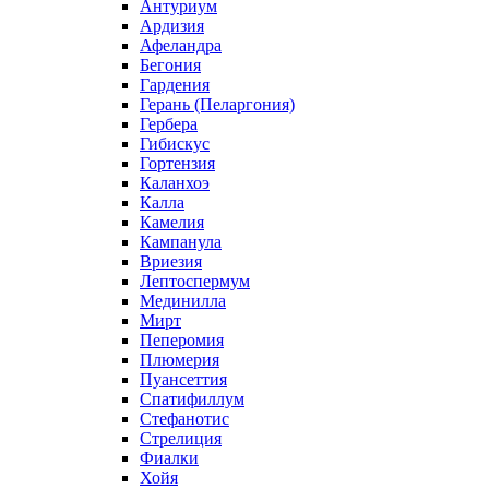
Антуриум
Ардизия
Афеландра
Бегония
Гардения
Герань (Пеларгония)
Гербера
Гибискус
Гортензия
Каланхоэ
Калла
Камелия
Кампанула
Вриезия
Лептоспермум
Мединилла
Мирт
Пеперомия
Плюмерия
Пуансеттия
Спатифиллум
Стефанотис
Стрелиция
Фиалки
Хойя