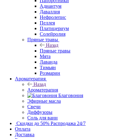
Папоротники
Адиантум
Даваллия
Нефролепис
Пеллея
Платицериум
Солейролия
Пряные травы
Назад
Пряные травы
Мята
Лаванда
Тимьян
Розмарин
Ароматерапия
Назад
Ароматерапия
Благовония
Эфирные масла
Свечи
Диффузоры
Соль для ванн
Скидки до 50%
Распродажа 24/7
Оплата
Доставка