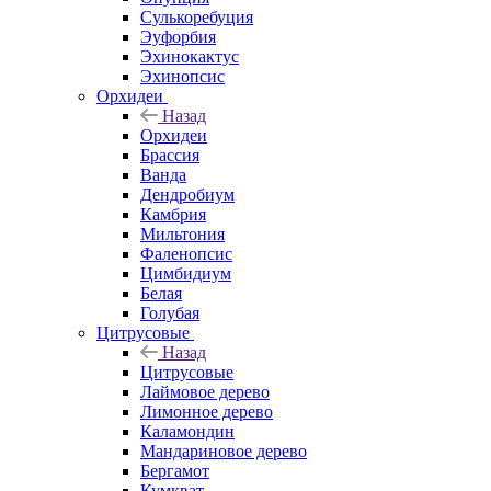
Сулькоребуция
Эуфорбия
Эхинокактус
Эхинопсис
Орхидеи
Назад
Орхидеи
Брассия
Ванда
Дендробиум
Камбрия
Мильтония
Фаленопсис
Цимбидиум
Белая
Голубая
Цитрусовые
Назад
Цитрусовые
Лаймовое дерево
Лимонное дерево
Каламондин
Мандариновое дерево
Бергамот
Кумкват