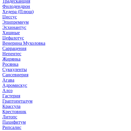
Традесканция
Филодендрон
Хедера (Плющ)
Циссус
Эпипремнум
Эсхинантус
Хищные
Цефалотус
Венерина Мухоловка
Саррацения
Непентес
Жирянка
Росянка
Суккуленты
Сансевиерия
Агава
Адромискус
Алоэ
Гастерия
Граптопеталум
Крассула
Крестовник
Литопс
Пахифитум
Рипсалис