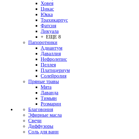
Ховея
Цикас
Юкка
Трахикарпус
Фатсия
Ликуала
+ ЕЩЕ 8
Папоротники
Адиантум
Даваллия
Нефролепис
Пеллея
Платицериум
Солейролия
Пряные травы
Мята
Лаванда
Тимьян
Розмарин
Благовония
Эфирные масла
Свечи
Диффузоры
Соль для ванн