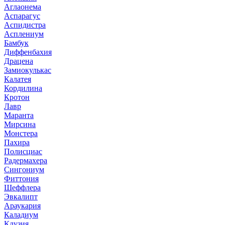
Аглаонема
Аспарагус
Аспидистра
Асплениум
Бамбук
Диффенбахия
Драцена
Замиокулькас
Калатея
Кордилина
Кротон
Лавр
Маранта
Мирсина
Монстера
Пахира
Полисциас
Радермахера
Сингониум
Фиттония
Шеффлера
Эвкалипт
Араукария
Каладиум
Клузия