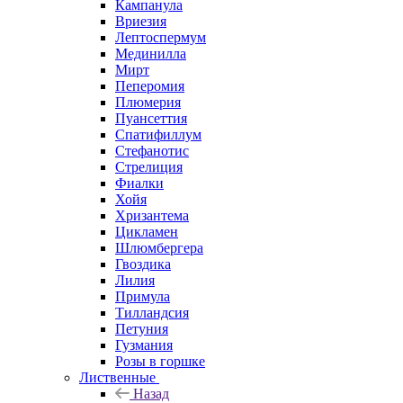
Кампанула
Вриезия
Лептоспермум
Мединилла
Мирт
Пеперомия
Плюмерия
Пуансеттия
Спатифиллум
Стефанотис
Стрелиция
Фиалки
Хойя
Хризантема
Цикламен
Шлюмбергера
Гвоздика
Лилия
Примула
Тилландсия
Петуния
Гузмания
Розы в горшке
Лиственные
Назад