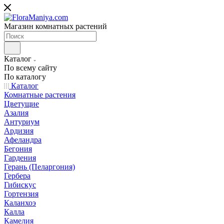
Магазин комнатных растений
Каталог
По всему сайту
По каталогу
Каталог
Комнатные растения
Цветущие
Азалия
Антуриум
Ардизия
Афеландра
Бегония
Гардения
Герань (Пеларгония)
Гербера
Гибискус
Гортензия
Каланхоэ
Калла
Камелия