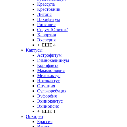
Крассула
Крестовник
Литопс
Пахифитум
Рипсалис
Седум (Очиток)
Хавортия
Эхеверия
+ ЕЩЕ 4
Кактусы
Астрофитум
Гимнокалициум
Корифанта
Маммиллярия
Мелокактус
Нотокактус
Опунция
Сулькоребуция
Эуфорбия
Эхинокактус
Эхинопсис
+ ЕЩЕ 1
Орхидеи
Брассия
Ванда