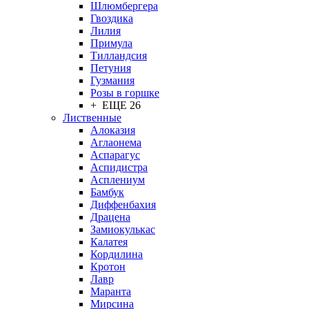
Шлюмбергера
Гвоздика
Лилия
Примула
Тилландсия
Петуния
Гузмания
Розы в горшке
+ ЕЩЕ 26
Лиственные
Алоказия
Аглаонема
Аспарагус
Аспидистра
Асплениум
Бамбук
Диффенбахия
Драцена
Замиокулькас
Калатея
Кордилина
Кротон
Лавр
Маранта
Мирсина