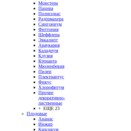
Монстера
Пахира
Полисциас
Радермахера
Сингониум
Фиттония
Шеффлера
Эвкалипт
Араукария
Каладиум
Клузия
Ктенанта
Мюленбекия
Пилеи
Плектрантус
Фикус
Хлорофитум
Прочие
декоративно-
лиственные
+ ЕЩЕ 23
Плодовые
Ананас
Инжир
Капсикум