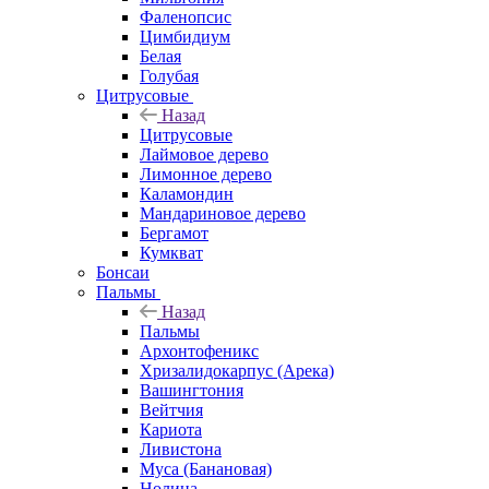
Фаленопсис
Цимбидиум
Белая
Голубая
Цитрусовые
Назад
Цитрусовые
Лаймовое дерево
Лимонное дерево
Каламондин
Мандариновое дерево
Бергамот
Кумкват
Бонсаи
Пальмы
Назад
Пальмы
Архонтофеникс
Хризалидокарпус (Арека)
Вашингтония
Вейтчия
Кариота
Ливистона
Муса (Банановая)
Нолина