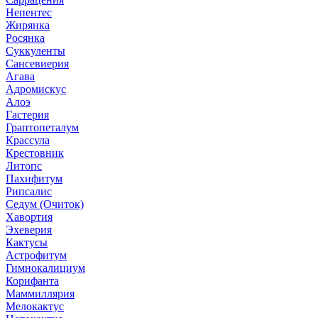
Непентес
Жирянка
Росянка
Суккуленты
Сансевиерия
Агава
Адромискус
Алоэ
Гастерия
Граптопеталум
Крассула
Крестовник
Литопс
Пахифитум
Рипсалис
Седум (Очиток)
Хавортия
Эхеверия
Кактусы
Астрофитум
Гимнокалициум
Корифанта
Маммиллярия
Мелокактус