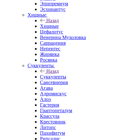
Эпипремнум
Эсхинантус
Хищные
Назад
Хищные
Цефалотус
Венерина Мухоловка
Саррацения
Непентес
Жирянка
Росянка
Суккуленты
Назад
Суккуленты
Сансевиерия
Агава
Адромискус
Алоэ
Гастерия
Граптопеталум
Крассула
Крестовник
Литопс
Пахифитум
Рипсалис