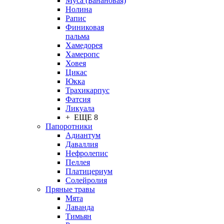
Муса (Банановая)
Нолина
Рапис
Финиковая
пальма
Хамедорея
Хамеропс
Ховея
Цикас
Юкка
Трахикарпус
Фатсия
Ликуала
+ ЕЩЕ 8
Папоротники
Адиантум
Даваллия
Нефролепис
Пеллея
Платицериум
Солейролия
Пряные травы
Мята
Лаванда
Тимьян