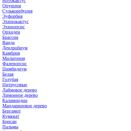
Нотокактус
Опунция
Сулькоребуция
Эуфорбия
Эхинокактус
Эхинопсис
Орхидеи
Брассия
Ванда
Дендробиум
Камбрия
Мильтония
Фаленопсис
Цимбидиум
Белая
Голубая
Цитрусовые
Лаймовое дерево
Лимонное дерево
Каламондин
Мандариновое дерево
Бергамот
Кумкват
Бонсаи
Пальмы