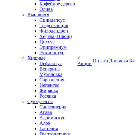
Кофейное дерево
Олива
Вьющиеся
Сциндапсус
Традесканция
Филодендрон
Хедера (Плющ)
Циссус
Эпипремнум
Эсхинантус
Хищные
Оплата
Доставка
Бл
Цефалотус
Акции
Венерина
Мухоловка
Саррацения
Непентес
Жирянка
Росянка
Суккуленты
Сансевиерия
Агава
Адромискус
Алоэ
Гастерия
Граптопеталум