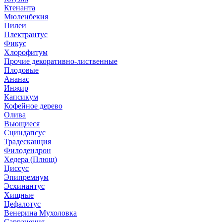
Ктенанта
Мюленбекия
Пилеи
Плектрантус
Фикус
Хлорофитум
Прочие декоративно-лиственные
Плодовые
Ананас
Инжир
Капсикум
Кофейное дерево
Олива
Вьющиеся
Сциндапсус
Традесканция
Филодендрон
Хедера (Плющ)
Циссус
Эпипремнум
Эсхинантус
Хищные
Цефалотус
Венерина Мухоловка
Саррацения