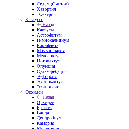
Седум (Очиток)
Хавортия
Эхеверия
Кактусы
Назад
Кактусы
Астрофитум
Гимнокалициум
Корифанта
Маммиллярия
Мелокактус
Нотокактус
Опунция
Сулькоребуция
Эуфорбия
Эхинокактус
Эхинопсис
Орхидеи
Назад
Орхидеи
Брассия
Ванда
Дендробиум
Камбрия
Мильтония