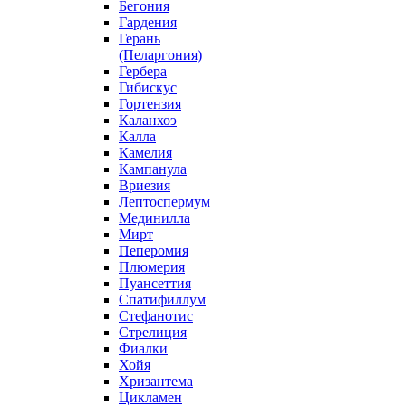
Бегония
Гардения
Герань
(Пеларгония)
Гербера
Гибискус
Гортензия
Каланхоэ
Калла
Камелия
Кампанула
Вриезия
Лептоспермум
Мединилла
Мирт
Пеперомия
Плюмерия
Пуансеттия
Спатифиллум
Стефанотис
Стрелиция
Фиалки
Хойя
Хризантема
Цикламен