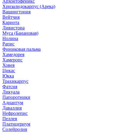
Архонтофеникс
Хризалидокарпус (Арека)
Вашингтония
Вейтчия
Кариота
Ливистона
Муса (Банановая)
Нолина
Рапис
Финиковая пальма
Хамедорея
Хамеропс
Ховея
Цикас
Юкка
Трахикарпус
Фатсия
Ликуала
Папоротники
Адиантум
Даваллия
Нефролепис
Пеллея
Платицериум
Солейролия