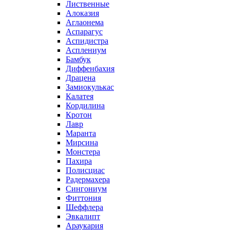
Лиственные
Алоказия
Аглаонема
Аспарагус
Аспидистра
Асплениум
Бамбук
Диффенбахия
Драцена
Замиокулькас
Калатея
Кордилина
Кротон
Лавр
Маранта
Мирсина
Монстера
Пахира
Полисциас
Радермахера
Сингониум
Фиттония
Шеффлера
Эвкалипт
Араукария