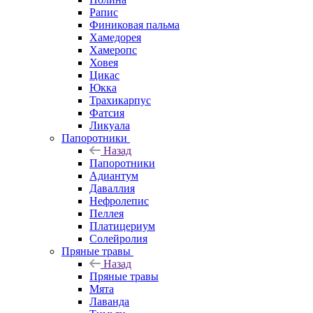
Рапис
Финиковая пальма
Хамедорея
Хамеропс
Ховея
Цикас
Юкка
Трахикарпус
Фатсия
Ликуала
Папоротники
Назад
Папоротники
Адиантум
Даваллия
Нефролепис
Пеллея
Платицериум
Солейролия
Пряные травы
Назад
Пряные травы
Мята
Лаванда