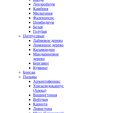
Дендробиум
Камбрия
Мильтония
Фаленопсис
Цимбидиум
Белая
Голубая
Цитрусовые
Лаймовое дерево
Лимонное дерево
Каламондин
Мандариновое
дерево
Бергамот
Кумкват
Бонсаи
Пальмы
Архонтофеникс
Хризалидокарпус
(Арека)
Вашингтония
Вейтчия
Кариота
Ливистона