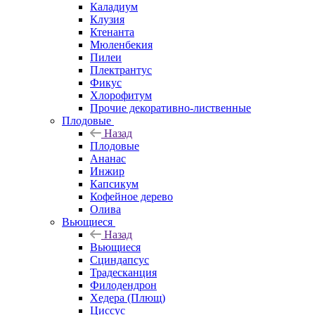
Каладиум
Клузия
Ктенанта
Мюленбекия
Пилеи
Плектрантус
Фикус
Хлорофитум
Прочие декоративно-лиственные
Плодовые
Назад
Плодовые
Ананас
Инжир
Капсикум
Кофейное дерево
Олива
Вьющиеся
Назад
Вьющиеся
Сциндапсус
Традесканция
Филодендрон
Хедера (Плющ)
Циссус