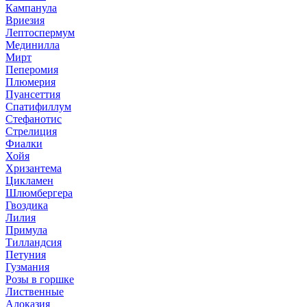
Кампанула
Вриезия
Лептоспермум
Мединилла
Мирт
Пеперомия
Плюмерия
Пуансеттия
Спатифиллум
Стефанотис
Стрелиция
Фиалки
Хойя
Хризантема
Цикламен
Шлюмбергера
Гвоздика
Лилия
Примула
Тилландсия
Петуния
Гузмания
Розы в горшке
Лиственные
Алоказия