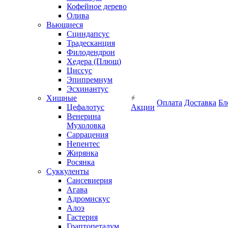
Кофейное дерево
Олива
Вьющиеся
Сциндапсус
Традесканция
Филодендрон
Хедера (Плющ)
Циссус
Эпипремнум
Эсхинантус
Хищные
Оплата
Доставка
Бл
Цефалотус
Акции
Венерина
Мухоловка
Саррацения
Непентес
Жирянка
Росянка
Суккуленты
Сансевиерия
Агава
Адромискус
Алоэ
Гастерия
Граптопеталум