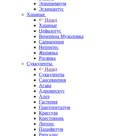
Эпипремнум
Эсхинантус
Хищные
Назад
Хищные
Цефалотус
Венерина Мухоловка
Саррацения
Непентес
Жирянка
Росянка
Суккуленты
Назад
Суккуленты
Сансевиерия
Агава
Адромискус
Алоэ
Гастерия
Граптопеталум
Крассула
Крестовник
Литопс
Пахифитум
Рипсалис