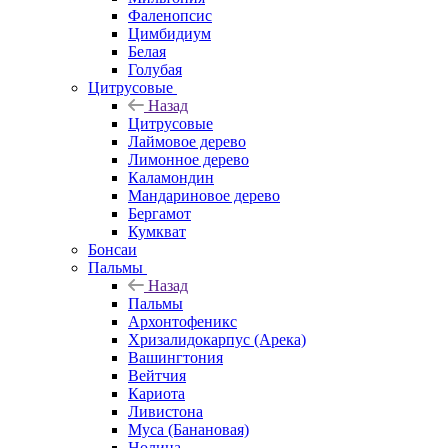
Фаленопсис
Цимбидиум
Белая
Голубая
Цитрусовые
Назад
Цитрусовые
Лаймовое дерево
Лимонное дерево
Каламондин
Мандариновое дерево
Бергамот
Кумкват
Бонсаи
Пальмы
Назад
Пальмы
Архонтофеникс
Хризалидокарпус (Арека)
Вашингтония
Вейтчия
Кариота
Ливистона
Муса (Банановая)
Нолина