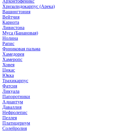
Архонтофеникс
Хризалидокарпус (Арека)
Вашингтония
Вейтчия
Кариота
Ливистона
Муса (Банановая)
Нолина
Рапис
Финиковая пальма
Хамедорея
Хамеропс
Ховея
Цикас
Юкка
Трахикарпус
Фатсия
Ликуала
Папоротники
Адиантум
Даваллия
Нефролепис
Пеллея
Платицериум
Солейролия