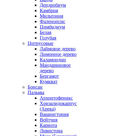
Дендробиум
Камбрия
Мильтония
Фаленопсис
Цимбидиум
Белая
Голубая
Цитрусовые
Лаймовое дерево
Лимонное дерево
Каламондин
Мандариновое
дерево
Бергамот
Кумкват
Бонсаи
Пальмы
Архонтофеникс
Хризалидокарпус
(Арека)
Вашингтония
Вейтчия
Кариота
Ливистона