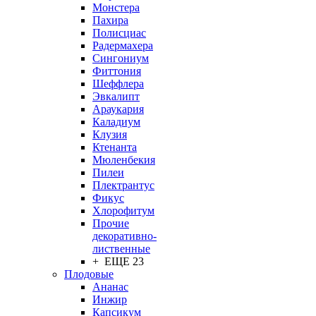
Монстера
Пахира
Полисциас
Радермахера
Сингониум
Фиттония
Шеффлера
Эвкалипт
Араукария
Каладиум
Клузия
Ктенанта
Мюленбекия
Пилеи
Плектрантус
Фикус
Хлорофитум
Прочие
декоративно-
лиственные
+ ЕЩЕ 23
Плодовые
Ананас
Инжир
Капсикум