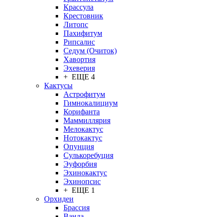
Крассула
Крестовник
Литопс
Пахифитум
Рипсалис
Седум (Очиток)
Хавортия
Эхеверия
+ ЕЩЕ 4
Кактусы
Астрофитум
Гимнокалициум
Корифанта
Маммиллярия
Мелокактус
Нотокактус
Опунция
Сулькоребуция
Эуфорбия
Эхинокактус
Эхинопсис
+ ЕЩЕ 1
Орхидеи
Брассия
Ванда