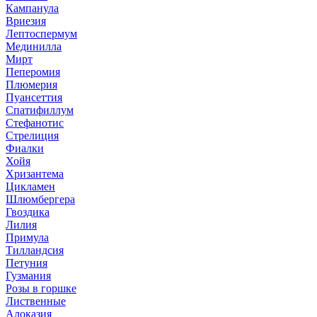
Кампанула
Вриезия
Лептоспермум
Мединилла
Мирт
Пеперомия
Плюмерия
Пуансеттия
Спатифиллум
Стефанотис
Стрелиция
Фиалки
Хойя
Хризантема
Цикламен
Шлюмбергера
Гвоздика
Лилия
Примула
Тилландсия
Петуния
Гузмания
Розы в горшке
Лиственные
Алоказия