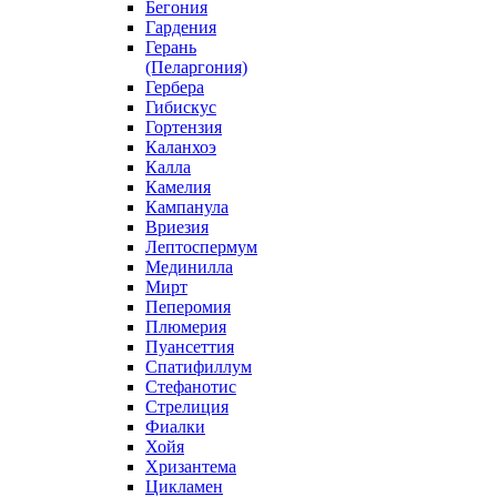
Бегония
Гардения
Герань
(Пеларгония)
Гербера
Гибискус
Гортензия
Каланхоэ
Калла
Камелия
Кампанула
Вриезия
Лептоспермум
Мединилла
Мирт
Пеперомия
Плюмерия
Пуансеттия
Спатифиллум
Стефанотис
Стрелиция
Фиалки
Хойя
Хризантема
Цикламен