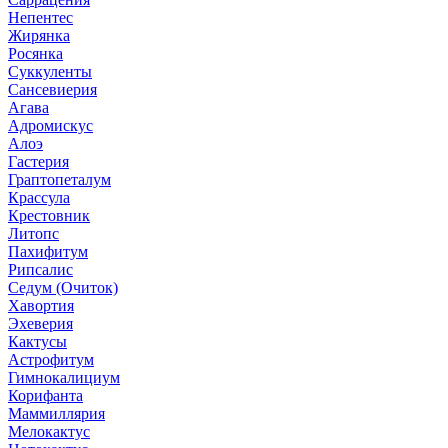
Непентес
Жирянка
Росянка
Суккуленты
Сансевиерия
Агава
Адромискус
Алоэ
Гастерия
Граптопеталум
Крассула
Крестовник
Литопс
Пахифитум
Рипсалис
Седум (Очиток)
Хавортия
Эхеверия
Кактусы
Астрофитум
Гимнокалициум
Корифанта
Маммиллярия
Мелокактус