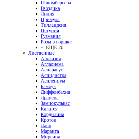
Шлюмбергера
Гвоздика
Лилия
Примула
Тилландсия
Петуния
Гузмания
Розы в горшке
+ ЕЩЕ 26
Лиственные
Алоказия
Аглаонема
Аспарагус
Аспидистра
Асплениум
Бамбук
Диффенбахия
Драцена
Замиокулькас
Калатея
Кордилина
Кротон
Лавр
Маранта
Мирсина