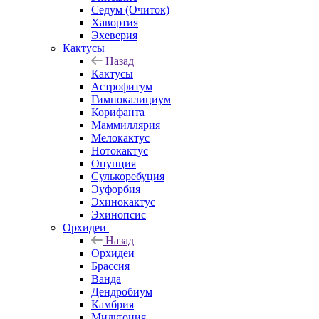
Седум (Очиток)
Хавортия
Эхеверия
Кактусы
Назад
Кактусы
Астрофитум
Гимнокалициум
Корифанта
Маммиллярия
Мелокактус
Нотокактус
Опунция
Сулькоребуция
Эуфорбия
Эхинокактус
Эхинопсис
Орхидеи
Назад
Орхидеи
Брассия
Ванда
Дендробиум
Камбрия
Мильтония