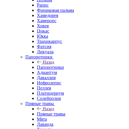
Рапис
Финиковая пальма
Хамедорея
Хамеропс
Ховея
Цикас
Юкка
Трахикарпус
Фатсия
Ликуала
Папоротники
Назад
Папоротники
Адиантум
Даваллия
Нефролепис
Пеллея
Платицериум
Солейролия
Пряные травы
Назад
Пряные травы
Мята
Лаванда