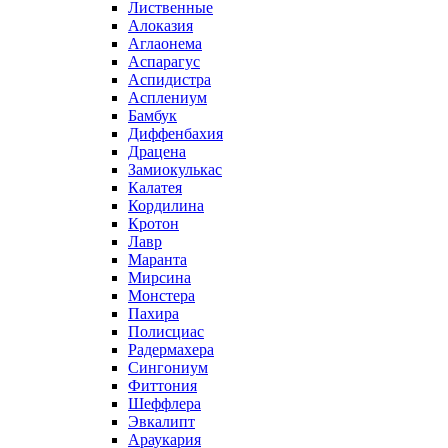
Лиственные
Алоказия
Аглаонема
Аспарагус
Аспидистра
Асплениум
Бамбук
Диффенбахия
Драцена
Замиокулькас
Калатея
Кордилина
Кротон
Лавр
Маранта
Мирсина
Монстера
Пахира
Полисциас
Радермахера
Сингониум
Фиттония
Шеффлера
Эвкалипт
Араукария