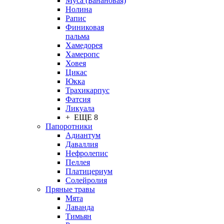
Муса (Банановая)
Нолина
Рапис
Финиковая
пальма
Хамедорея
Хамеропс
Ховея
Цикас
Юкка
Трахикарпус
Фатсия
Ликуала
+ ЕЩЕ 8
Папоротники
Адиантум
Даваллия
Нефролепис
Пеллея
Платицериум
Солейролия
Пряные травы
Мята
Лаванда
Тимьян