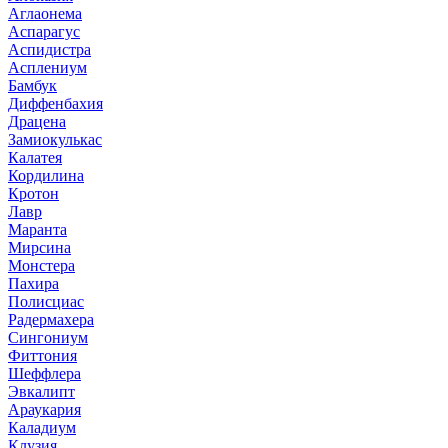
Аглаонема
Аспарагус
Аспидистра
Асплениум
Бамбук
Диффенбахия
Драцена
Замиокулькас
Калатея
Кордилина
Кротон
Лавр
Маранта
Мирсина
Монстера
Пахира
Полисциас
Радермахера
Сингониум
Фиттония
Шеффлера
Эвкалипт
Араукария
Каладиум
Клузия