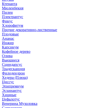
Ктенанта
Мюленбекия
Пилеи
Плектрантус
Фикус
Хлорофитум
Прочие декоративно-лиственные
Плодовые
Ананас
Инжир
Капсикум
Кофейное дерево
Олива
Вьющиеся
Сциндапсус
Традесканция
Филодендрон
Хедера (Плющ)
Циссус
Эпипремнум
Эсхинантус
Хищные
Цефалотус
Венерина Мухоловка
Саррацения