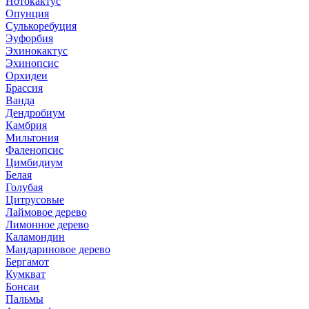
Нотокактус
Опунция
Сулькоребуция
Эуфорбия
Эхинокактус
Эхинопсис
Орхидеи
Брассия
Ванда
Дендробиум
Камбрия
Мильтония
Фаленопсис
Цимбидиум
Белая
Голубая
Цитрусовые
Лаймовое дерево
Лимонное дерево
Каламондин
Мандариновое дерево
Бергамот
Кумкват
Бонсаи
Пальмы