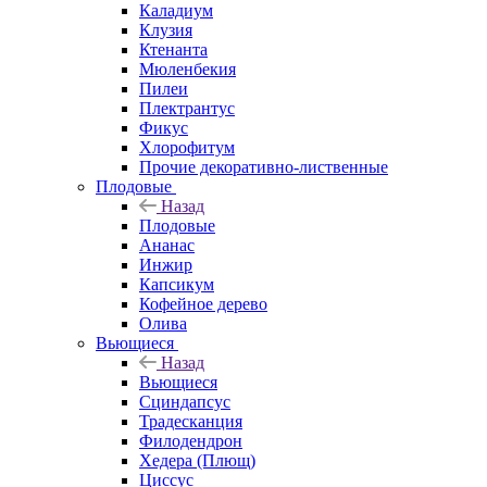
Каладиум
Клузия
Ктенанта
Мюленбекия
Пилеи
Плектрантус
Фикус
Хлорофитум
Прочие декоративно-лиственные
Плодовые
Назад
Плодовые
Ананас
Инжир
Капсикум
Кофейное дерево
Олива
Вьющиеся
Назад
Вьющиеся
Сциндапсус
Традесканция
Филодендрон
Хедера (Плющ)
Циссус