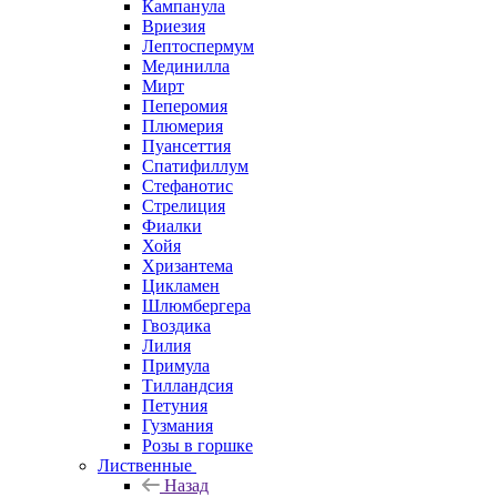
Кампанула
Вриезия
Лептоспермум
Мединилла
Мирт
Пеперомия
Плюмерия
Пуансеттия
Спатифиллум
Стефанотис
Стрелиция
Фиалки
Хойя
Хризантема
Цикламен
Шлюмбергера
Гвоздика
Лилия
Примула
Тилландсия
Петуния
Гузмания
Розы в горшке
Лиственные
Назад