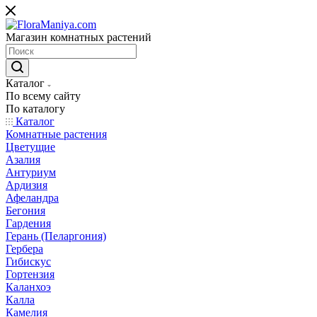
Магазин комнатных растений
Каталог
По всему сайту
По каталогу
Каталог
Комнатные растения
Цветущие
Азалия
Антуриум
Ардизия
Афеландра
Бегония
Гардения
Герань (Пеларгония)
Гербера
Гибискус
Гортензия
Каланхоэ
Калла
Камелия